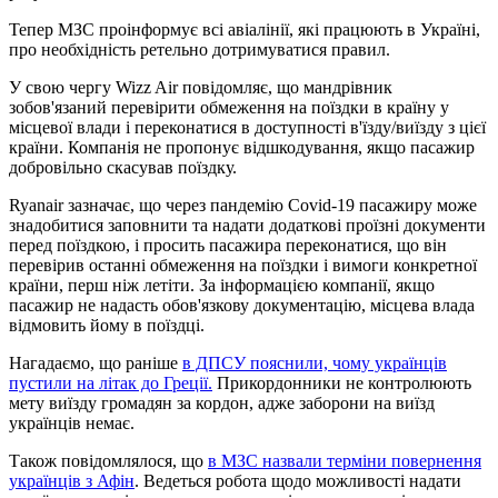
Тепер МЗС проінформує всі авіалінії, які працюють в Україні,
про необхідність ретельно дотримуватися правил.
У свою чергу Wizz Air повідомляє, що мандрівник
зобов'язаний перевірити обмеження на поїздки в країну у
місцевої влади і переконатися в доступності в'їзду/виїзду з цієї
країни. Компанія не пропонує відшкодування, якщо пасажир
добровільно скасував поїздку.
Ryanair зазначає, що через пандемію Covid-19 пасажиру може
знадобитися заповнити та надати додаткові проїзні документи
перед поїздкою, і просить пасажира переконатися, що він
перевірив останні обмеження на поїздки і вимоги конкретної
країни, перш ніж летіти. За інформацією компанії, якщо
пасажир не надасть обов'язкову документацію, місцева влада
відмовить йому в поїздці.
Нагадаємо, що раніше
в ДПСУ пояснили, чому українців
пустили на літак до Греції.
Прикордонники не контролюють
мету виїзду громадян за кордон, адже заборони на виїзд
українців немає.
Також повідомлялося, що
в МЗС назвали терміни повернення
українців з Афін
. Ведеться робота щодо можливості надати