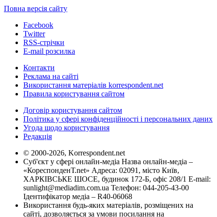
Повна версія сайту
Facebook
Twitter
RSS-стрічки
E-mail розсилка
Контакти
Реклама на сайті
Використання матеріалів korrespondent.net
Правила користування сайтом
Договір користування сайтом
Політика у сфері конфіденційності і персональних даних
Угода щодо користування
Редакція
© 2000-2026, Korrespondent.net
Суб'єкт у сфері онлайн-медіа Назва онлайн-медіа –
«КореспонденТ.net» Адреса: 02091, місто Київ,
ХАРКІВСЬКЕ ШОСЕ, будинок 172-Б, офіс 208/1 E-mail:
sunlight@mediadim.com.ua
Телефон: 044-205-43-00
Ідентифікатор медіа – R40-06068
Використання будь-яких матеріалів, розміщених на
сайті, дозволяється за умови посилання на