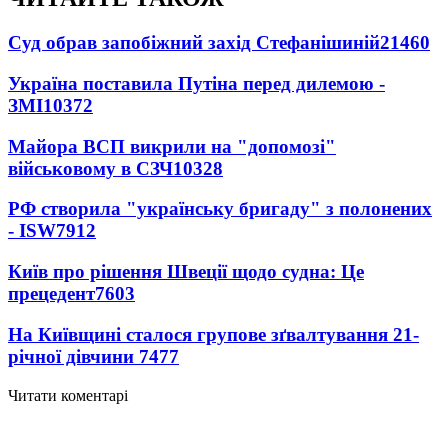
Суд обрав запобіжний захід Стефанішиній
21460
Україна поставила Путіна перед дилемою -
ЗМІ
10372
Майора ВСП викрили на "допомозі"
військовому в СЗЧ
10328
РФ створила "українську бригаду" з полонених
- ISW
7912
Київ про рішення Швеції щодо судна: Це
прецедент
7603
На Київщині сталося групове зґвалтування 21-
річної дівчини
7477
Читати коментарі