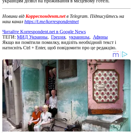
українцям дозвіл на проживання в місцевому готелі.
Новини від
Корреспондент.net
в Telegram. Підписуйтесь на
наш канал
https://t.me/korrespondentnet
Читайте Korrespondent.net в Google News
ТЕГИ:
МИД Украины
,
Греция
,
украинцы
,
Афины
Якщо ви помітили помилку, виділіть необхідний текст і
натисніть Ctrl + Enter, щоб повідомити про це редакцію.