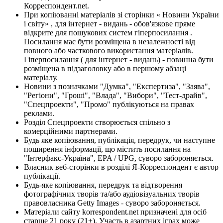
Корреспондент.net.
При копіюванні матеріалів зі сторінки « Новини України
і світу» , для інтернет - видань - обов'язкове пряме
відкрите для пошукових систем гіперпосилання .
Посилання має бути розміщена в незалежності від
повного або часткового використання матеріалів.
Гіперпосилання ( для інтернет - видань) - повинна бути
розміщена в підзаголовку або в першому абзаці
матеріалу.
Новини з позначками "Думка", "Експертиза", "Заява",
"Регіони", "Гроші", "Влада", "Вибори", "Тест-драйв",
"Спецпроекти", "Промо" публікуються на правах
реклами.
Розділ Спецпроекти створюється спільно з
комерційними партнерами.
Будь яке копіювання, публікація, передрук, чи наступне
поширення інформації, що містить посилання на
"Інтерфакс-Україна", EPA / UPG, суворо забороняється.
Власник веб-сторінки в розділі Я-Корреспондент є автор
публікації.
Будь-яке копіювання, передрук та відтворення
фотографічних творів та/або аудіовізуальних творів
правовласника Getty Images - суворо забороняється.
Матеріали сайту korrespondent.net призначені для осіб
старше 21 року (21+). Участь в азартних іграх може