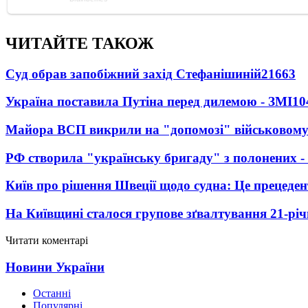
ЧИТАЙТЕ ТАКОЖ
Суд обрав запобіжний захід Стефанішиній
21663
Україна поставила Путіна перед дилемою - ЗМІ
10
Майора ВСП викрили на "допомозі" військовому
РФ створила "українську бригаду" з полонених -
Київ про рішення Швеції щодо судна: Це прецеден
На Київщині сталося групове зґвалтування 21-річ
Читати коментарі
Новини України
Останні
Популярні