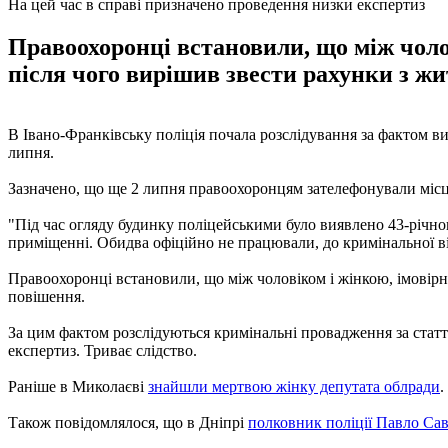
На цей час в справі призначено проведення низки експертиз
Правоохоронці встановили, що між чоло
після чого вирішив звести рахунки з жи
В Івано-Франківську поліція почала розслідування за фактом ви
липня.
Зазначено, що ще 2 липня правоохоронцям зателефонували місце
"Під час огляду будинку поліцейськими було виявлено 43-річно
приміщенні. Обидва офіційно не працювали, до кримінальної від
Правоохоронці встановили, що між чоловіком і жінкою, імовірн
повішення.
За цим фактом розслідуються кримінальні провадження за статт
експертиз. Триває слідство.
Раніше в Миколаєві
знайшли мертвою жінку депутата облради
.
Також повідомлялося, що в Дніпрі
полковник поліції Павло Сав