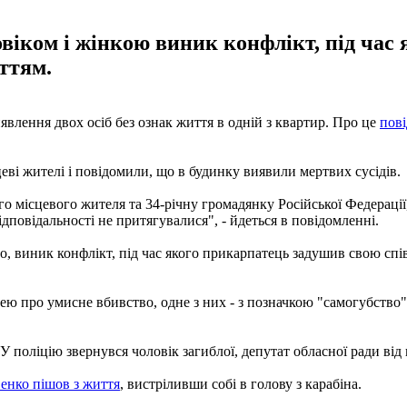
віком і жінкою виник конфлікт, під час 
ттям.
явлення двох осіб без ознак життя в одній з квартир. Про це
пов
ві жителі і повідомили, що в будинку виявили мертвих сусідів.
го місцевого жителя та 34-річну громадянку Російської Федераці
повідальності не притягувалися", - йдеться в повідомленні.
о, виник конфлікт, під час якого прикарпатець задушив свою спі
ею про умисне вбивство, одне з них - з позначкою "самогубство"
 У поліцію звернувся чоловік загиблої, депутат обласної ради від
енко пішов з життя
, вистріливши собі в голову з карабіна.