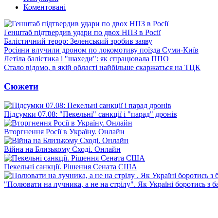
Коментовані
Генштаб підтвердив удари по двох НПЗ в Росії
Балістичний терор: Зеленський зробив заяву
Росіяни влучили дроном по локомотиву поїзда Суми-Київ
Летіла балістика і "шахеди": як спрацювала ППО
Стало відомо, в якій області найбільше скаржаться на ТЦК
Сюжети
Підсумки 07.08: "Пекельні" санкції і "парад" дронів
Вторгнення Росії в Україну. Онлайн
Війна на Близькому Сході. Онлайн
Пекельні санкції. Рішення Сената США
"Полювати на лучника, а не на стрілу". Як Україні боротись з 