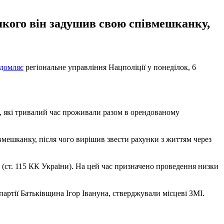
якого він задушив свою співмешканку,
ідомляє
регіональне управління Нацполіції у понеділок, 6
ї, які тривалий час проживали разом в орендованому
вмешканку, після чого вирішив звести рахунки з життям через
 (ст. 115 КК України). На цей час призначено проведення низки
 партії Батьківщина Ігор Івануна, стверджували місцеві ЗМІ.