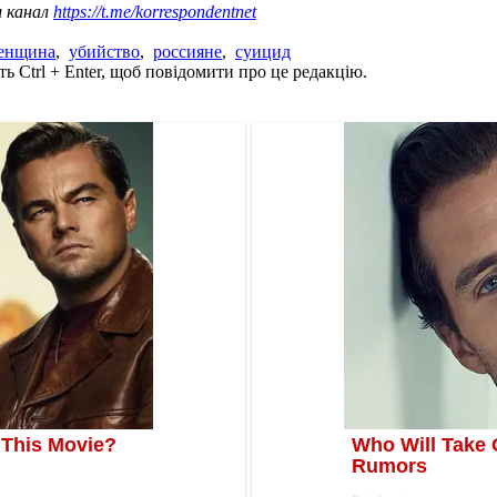
ш канал
https://t.me/korrespondentnet
енщина
,
убийство
,
россияне
,
суицид
ь Ctrl + Enter, щоб повідомити про це редакцію.