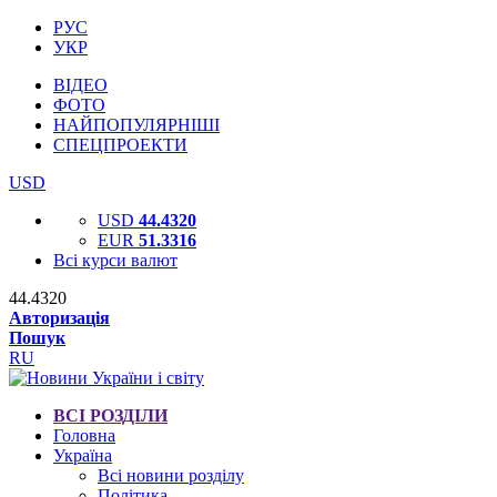
РУС
УКР
ВІДЕО
ФОТО
НАЙПОПУЛЯРНІШІ
СПЕЦПРОЕКТИ
USD
USD
44.4320
EUR
51.3316
Всі курси валют
44.4320
Авторизація
Пошук
RU
ВСІ РОЗДІЛИ
Головна
Україна
Всі новини розділу
Політика