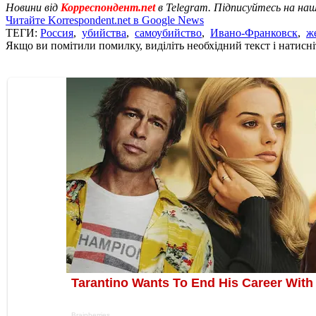
Новини від
Корреспондент.net
в Telegram. Підписуйтесь на на
Читайте Korrespondent.net в Google News
ТЕГИ:
Россия
,
убийства
,
самоубийство
,
Ивано-Франковск
,
ж
Якщо ви помітили помилку, виділіть необхідний текст і натисніт