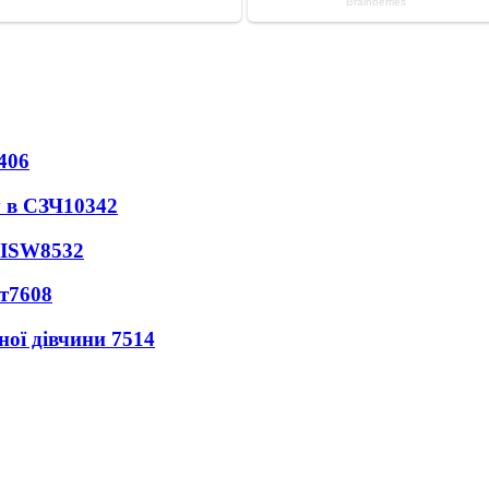
406
 в СЗЧ
10342
 ISW
8532
т
7608
ної дівчини
7514