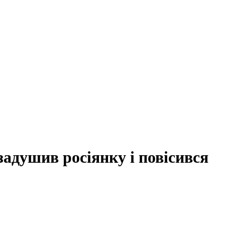
задушив росіянку і повісився