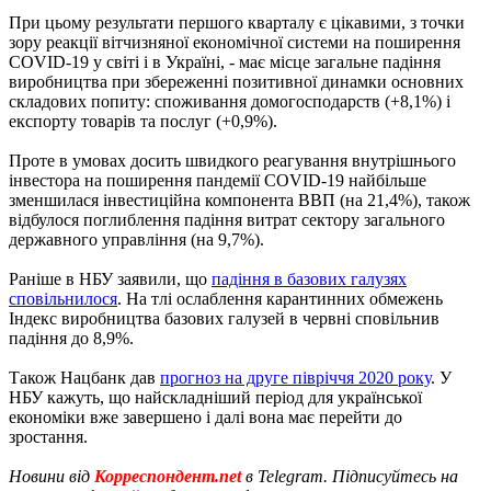
При цьому результати першого кварталу є цікавими, з точки
зору реакції вітчизняної економічної системи на поширення
COVID-19 у світі і в Україні, - має місце загальне падіння
виробництва при збереженні позитивної динамки основних
складових попиту: споживання домогосподарств (+8,1%) і
експорту товарів та послуг (+0,9%).
Проте в умовах досить швидкого реагування внутрішнього
інвестора на поширення пандемії COVID-19 найбільше
зменшилася інвестиційна компонента ВВП (на 21,4%), також
відбулося поглиблення падіння витрат сектору загального
державного управління (на 9,7%).
Раніше в НБУ заявили, що
падіння в базових галузях
сповільнилося
. На тлі ослаблення карантинних обмежень
Індекс виробництва базових галузей в червні сповільнив
падіння до 8,9%.
Також Нацбанк дав
прогноз на друге півріччя 2020 року
. У
НБУ кажуть, що найскладніший період для української
економіки вже завершено і далі вона має перейти до
зростання.
Новини від
Корреспондент.net
в Telegram. Підписуйтесь на