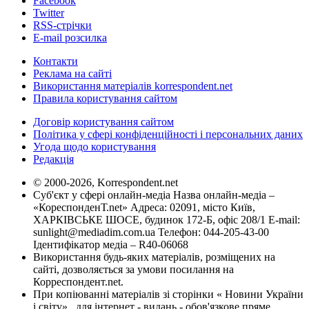
Facebook
Twitter
RSS-стрічки
E-mail розсилка
Контакти
Реклама на сайті
Використання матеріалів korrespondent.net
Правила користування сайтом
Договір користування сайтом
Політика у сфері конфіденційності і персональних даних
Угода щодо користування
Редакція
© 2000-2026, Korrespondent.net
Суб'єкт у сфері онлайн-медіа Назва онлайн-медіа –
«КореспонденТ.net» Адреса: 02091, місто Київ,
ХАРКІВСЬКЕ ШОСЕ, будинок 172-Б, офіс 208/1 E-mail:
sunlight@mediadim.com.ua
Телефон: 044-205-43-00
Ідентифікатор медіа – R40-06068
Використання будь-яких матеріалів, розміщених на
сайті, дозволяється за умови посилання на
Корреспондент.net.
При копіюванні матеріалів зі сторінки « Новини України
і світу» , для інтернет - видань - обов'язкове пряме