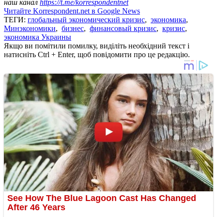
наш канал
https://t.me/korrespondentnet
Читайте Korrespondent.net в Google News
ТЕГИ:
глобальный экономический кризис
,
экономика
,
Минэкономики
,
бизнес
,
финансовый кризис
,
кризис
,
экономика Украины
Якщо ви помітили помилку, виділіть необхідний текст і
натисніть Ctrl + Enter, щоб повідомити про це редакцію.