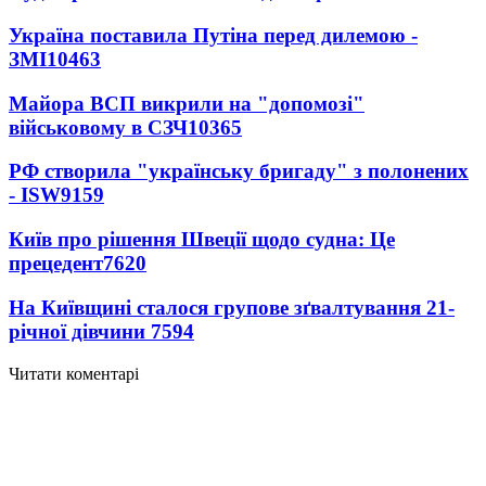
Україна поставила Путіна перед дилемою -
ЗМІ
10463
Майора ВСП викрили на "допомозі"
військовому в СЗЧ
10365
РФ створила "українську бригаду" з полонених
- ISW
9159
Київ про рішення Швеції щодо судна: Це
прецедент
7620
На Київщині сталося групове зґвалтування 21-
річної дівчини
7594
Читати коментарі