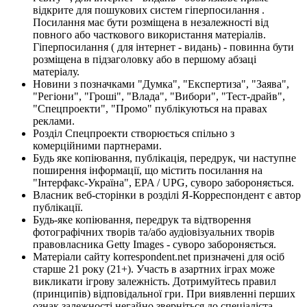
відкрите для пошукових систем гіперпосилання .
Посилання має бути розміщена в незалежності від
повного або часткового використання матеріалів.
Гіперпосилання ( для інтернет - видань) - повинна бути
розміщена в підзаголовку або в першому абзаці
матеріалу.
Новини з позначками "Думка", "Експертиза", "Заява",
"Регіони", "Гроші", "Влада", "Вибори", "Тест-драйв",
"Спецпроекти", "Промо" публікуються на правах
реклами.
Розділ Спецпроекти створюється спільно з
комерційними партнерами.
Будь яке копіювання, публікація, передрук, чи наступне
поширення інформації, що містить посилання на
"Інтерфакс-Україна", EPA / UPG, суворо забороняється.
Власник веб-сторінки в розділі Я-Корреспондент є автор
публікації.
Будь-яке копіювання, передрук та відтворення
фотографічних творів та/або аудіовізуальних творів
правовласника Getty Images - суворо забороняється.
Матеріали сайту korrespondent.net призначені для осіб
старше 21 року (21+). Участь в азартних іграх може
викликати ігрову залежність. Дотримуйтесь правил
(принципів) відповідальної гри. При виявленні перших
ознак залежності негайно зверніться до спеціаліста.