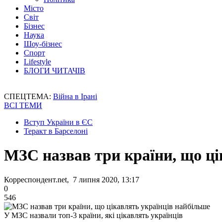
Місто
Світ
Бізнес
Наука
Шоу-бізнес
Спорт
Lifestyle
БЛОГИ ЧИТАЧІВ
СПЕЦТЕМА:
Війна в Ірані
ВСІ ТЕМИ
Вступ України в ЄС
Теракт в Барселоні
МЗС назвав три країни, що ці
Корреспондент.net, 7 липня 2020, 13:17
0
546
У МЗС назвали топ-3 країни, які цікавлять українців