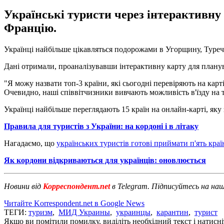
Українські туристи через інтерактивну
Францію.
Українці найбільше цікавляться подорожами в Угорщину, Туреч
Дані отримали, проаналізувавши інтерактивну карту для планув
"Я можу назвати топ-3 країни, які сьогодні перевіряють на карт
Очевидно, наші співвітчизники вивчають можливість в'їзду на те
Українці найбільше переглядають 15 країн на онлайн-карті, яку з
Правила для туристів з України: на кордоні і в літаку
Нагадаємо, що
українських туристів готові приймати п'ять краї
Як кордони відкриваються для українців: оновлюється
Новини від
Корреспондент.net
в Telegram. Підписуйтесь на на
Читайте Korrespondent.net в Google News
ТЕГИ:
туризм
,
МИД Украины
,
украинцы
,
карантин
,
турист
Якщо ви помітили помилку, виділіть необхідний текст і натисніт