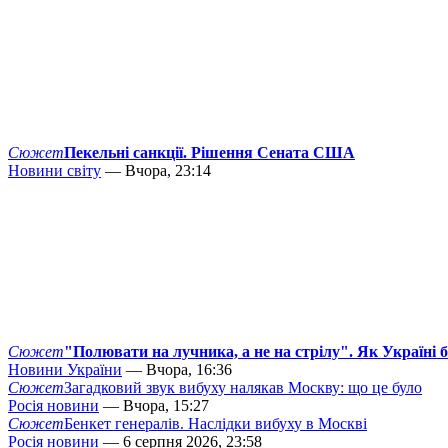
Сюжет
Пекельні санкції. Рішення Сената США
Новини світу
— Вчора, 23:14
Сюжет
"Полювати на лучника, а не на стрілу". Як Україні 
Новини України
— Вчора, 16:36
Сюжет
Загадковий звук вибуху налякав Москву: що це було
Росія новини
— Вчора, 15:27
Сюжет
Бенкет генералів. Наслідки вибуху в Москві
Росія новини
— 6 серпня 2026, 23:58