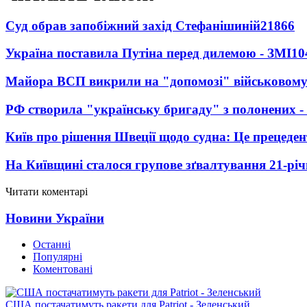
Суд обрав запобіжний захід Стефанішиній
21866
Україна поставила Путіна перед дилемою - ЗМІ
10
Майора ВСП викрили на "допомозі" військовому
РФ створила "українську бригаду" з полонених -
Київ про рішення Швеції щодо судна: Це прецеден
На Київщині сталося групове зґвалтування 21-річ
Читати коментарі
Новини України
Останні
Популярні
Коментовані
США постачатимуть ракети для Patriot - Зеленський