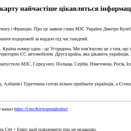
 карту найчастіше цікавляться інформац
чину і Францію. Про це заявив глава МЗС України Дмитро Кулеба
ання подорожей за кордон під час пандемії.
і. Країна номер один - це Угорщина. Ми пов'язуємо це з тим, що 
риторію ЄС автомобілем. Друга країна, яка цікавить українців, - 
апустило МЗС. Серед них: Польща, Сербія, Німеччина, Росія, Іспан
н
. Албанія і Туреччина готові вільно приймати українців, а Єгипе
ш канал
https://t.me/korrespondentnet
ь Ctrl + Enter, щоб повідомити про це редакцію.