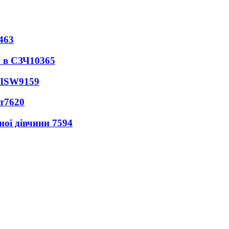
463
 в СЗЧ
10365
 ISW
9159
т
7620
ної дівчини
7594