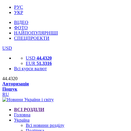
РУС
УКР
ВІДЕО
ФОТО
НАЙПОПУЛЯРНІШІ
СПЕЦПРОЕКТИ
USD
USD
44.4320
EUR
51.3316
Всі курси валют
44.4320
Авторизація
Пошук
RU
ВСІ РОЗДІЛИ
Головна
Україна
Всі новини розділу
Політика