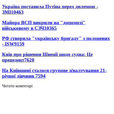
Україна поставила Путіна перед дилемою -
ЗМІ
10463
Майора ВСП викрили на "допомозі"
військовому в СЗЧ
10365
РФ створила "українську бригаду" з полонених
- ISW
9159
Київ про рішення Швеції щодо судна: Це
прецедент
7620
На Київщині сталося групове зґвалтування 21-
річної дівчини
7594
Читати коментарі