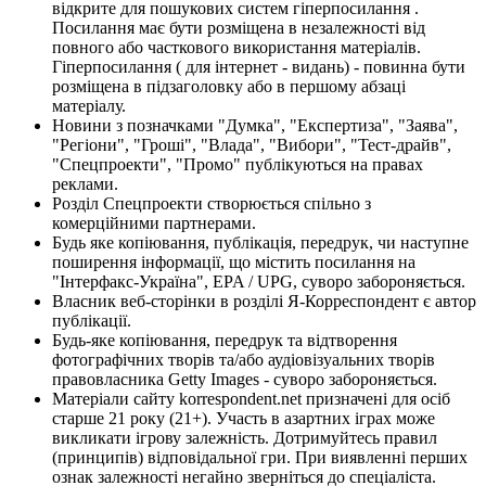
відкрите для пошукових систем гіперпосилання .
Посилання має бути розміщена в незалежності від
повного або часткового використання матеріалів.
Гіперпосилання ( для інтернет - видань) - повинна бути
розміщена в підзаголовку або в першому абзаці
матеріалу.
Новини з позначками "Думка", "Експертиза", "Заява",
"Регіони", "Гроші", "Влада", "Вибори", "Тест-драйв",
"Спецпроекти", "Промо" публікуються на правах
реклами.
Розділ Спецпроекти створюється спільно з
комерційними партнерами.
Будь яке копіювання, публікація, передрук, чи наступне
поширення інформації, що містить посилання на
"Інтерфакс-Україна", EPA / UPG, суворо забороняється.
Власник веб-сторінки в розділі Я-Корреспондент є автор
публікації.
Будь-яке копіювання, передрук та відтворення
фотографічних творів та/або аудіовізуальних творів
правовласника Getty Images - суворо забороняється.
Матеріали сайту korrespondent.net призначені для осіб
старше 21 року (21+). Участь в азартних іграх може
викликати ігрову залежність. Дотримуйтесь правил
(принципів) відповідальної гри. При виявленні перших
ознак залежності негайно зверніться до спеціаліста.