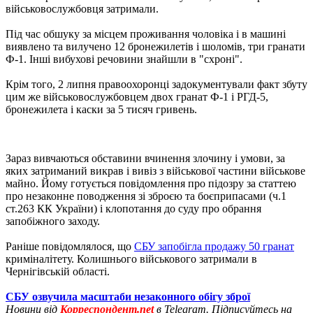
військовослужбовця затримали.
Під час обшуку за місцем проживання чоловіка і в машині
виявлено та вилучено 12 бронежилетів і шоломів, три гранати
Ф-1. Інші вибухові речовини знайшли в "схроні".
Крім того, 2 липня правоохоронці задокументували факт збуту
цим же військовослужбовцем двох гранат Ф-1 і РГД-5,
бронежилета і каски за 5 тисяч гривень.
Зараз вивчаються обставини вчинення злочину і умови, за
яких затриманий викрав і вивіз з військової частини військове
майно. Йому готується повідомлення про підозру за статтею
про незаконне поводження зі зброєю та боєприпасами (ч.1
ст.263 КК України) і клопотання до суду про обрання
запобіжного заходу.
Раніше повідомлялося, що
СБУ запобігла продажу 50 гранат
криміналітету. Колишнього військового затримали в
Чернігівській області.
СБУ озвучила масштаби незаконного обігу зброї
Новини від
Корреспондент.net
в Telegram. Підписуйтесь на