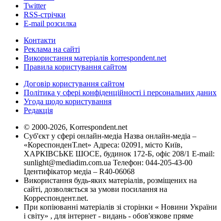
Twitter
RSS-стрічки
E-mail розсилка
Контакти
Реклама на сайті
Використання матеріалів korrespondent.net
Правила користування сайтом
Договір користування сайтом
Політика у сфері конфіденційності і персональних даних
Угода щодо користування
Редакція
© 2000-2026, Korrespondent.net
Суб'єкт у сфері онлайн-медіа Назва онлайн-медіа –
«КореспонденТ.net» Адреса: 02091, місто Київ,
ХАРКІВСЬКЕ ШОСЕ, будинок 172-Б, офіс 208/1 E-mail:
sunlight@mediadim.com.ua
Телефон: 044-205-43-00
Ідентифікатор медіа – R40-06068
Використання будь-яких матеріалів, розміщених на
сайті, дозволяється за умови посилання на
Корреспондент.net.
При копіюванні матеріалів зі сторінки « Новини України
і світу» , для інтернет - видань - обов'язкове пряме