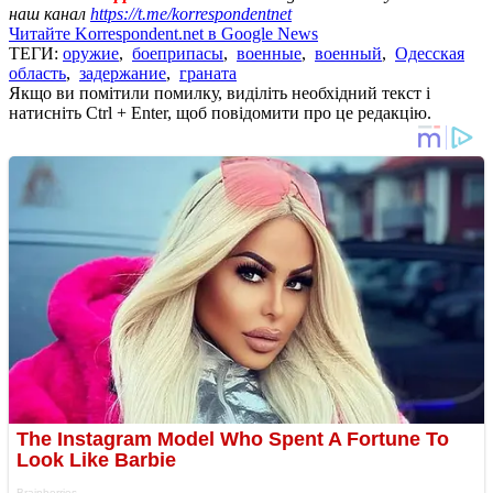
наш канал
https://t.me/korrespondentnet
Читайте Korrespondent.net в Google News
ТЕГИ:
оружие
,
боеприпасы
,
военные
,
военный
,
Одесская
область
,
задержание
,
граната
Якщо ви помітили помилку, виділіть необхідний текст і
натисніть Ctrl + Enter, щоб повідомити про це редакцію.