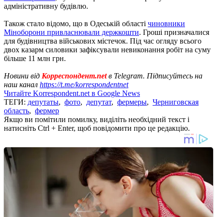
адміністративну будівлю.
Також стало відомо, що в Одеській області
чиновники
Міноборони привласнювали держкошти
. Гроші призначалися
для будівництва військових містечок. Під час огляду всього
двох казарм силовики зафіксували невиконання робіт на суму
більше 11 млн грн.
Новини від
Корреспондент.net
в Telegram. Підписуйтесь на
наш канал
https://t.me/korrespondentnet
Читайте Korrespondent.net в Google News
ТЕГИ:
депутаты
,
фото
,
депутат
,
фермеры
,
Черниговская
область
,
фермер
Якщо ви помітили помилку, виділіть необхідний текст і
натисніть Ctrl + Enter, щоб повідомити про це редакцію.