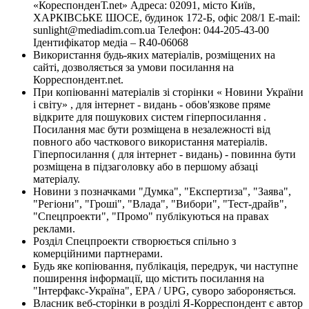
«КореспонденТ.net» Адреса: 02091, місто Київ,
ХАРКІВСЬКЕ ШОСЕ, будинок 172-Б, офіс 208/1 E-mail:
sunlight@mediadim.com.ua
Телефон: 044-205-43-00
Ідентифікатор медіа – R40-06068
Використання будь-яких матеріалів, розміщених на
сайті, дозволяється за умови посилання на
Корреспондент.net.
При копіюванні матеріалів зі сторінки « Новини України
і світу» , для інтернет - видань - обов'язкове пряме
відкрите для пошукових систем гіперпосилання .
Посилання має бути розміщена в незалежності від
повного або часткового використання матеріалів.
Гіперпосилання ( для інтернет - видань) - повинна бути
розміщена в підзаголовку або в першому абзаці
матеріалу.
Новини з позначками "Думка", "Експертиза", "Заява",
"Регіони", "Гроші", "Влада", "Вибори", "Тест-драйв",
"Спецпроекти", "Промо" публікуються на правах
реклами.
Розділ Спецпроекти створюється спільно з
комерційними партнерами.
Будь яке копіювання, публікація, передрук, чи наступне
поширення інформації, що містить посилання на
"Інтерфакс-Україна", EPA / UPG, суворо забороняється.
Власник веб-сторінки в розділі Я-Корреспондент є автор