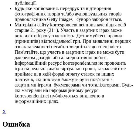
публікації.
Будь-яке копіювання, передрук та відтворення
фотографічних творів та/або аудіовізуальних творів
правовласника Getty Images - суворо забороняється.
Матеріали сайту korrespondent.net призначені для осіб
старше 21 року (21+). Участь в азартних іграх може
викликати ігрову залежність. Дотримуйтесь правил
(принципів) відповідальної гри. При виявленні перших
ознак залежності негайно зверніться до спеціаліста.
Пам'ятайте, що участь в азартних іграх не може бути
джерелом доходів або альтернативою роботі.
Інформаційний ресурс korrespondent.net не проводить
ігри на реальні та/або віртуальні гроші, також сайт не
приймає ні в якій формі оплату ставок та інших
платежів, які пов’язані/можуть бути пов’язані з
азартними іграми, букмекерами чи тоталізаторами. Будь-
які матеріали на інформаційному ресурсі
korrespondent.net публікуються виключно в
інформаційних цілях.
X
Ошибка