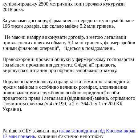
купівлі-продажу 2500 метричних тонн врожаю кукурудзи
2018 року.
За умовами договору, фірма внесла передоплату в сумі більше
196 тисяч доларів, що склало майже 5,2 млн гривень.
"Не маючи наміру виконувати договір, з метою легалізації
привласнених шляхом обману 5,1 млн гривень, фермер зробив
з ними фінансові операції", - йдеться в повідомленні.
Правоохоронці провели обшуки у фермерському господарстві
і за місцем проживання депутата. Слідчі дії тривають,
вирішується питання про обрання запобіжного заходу.
Порушено кримінальну справу за статтями про заволодіння
чужим майном в особливо великих розмірах, зловживання
повноваженнями службовою особою юридичної особи
приватного права і легалізації (відмиванні) майна, отриманого
злочинним шляхом (ч.4 ст.190, ч.2 ст.364-1, ч.1 ст.209 КК
України).
Раніше в СБУ заявили, що
глава заповідника під Києвом вкрав
17 млн ​​гривень
, купивши фактично непотрібну