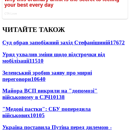
ЧИТАЙТЕ ТАКОЖ
Суд обрав запобіжний захід Стефанішиній
17672
Уряд ухвалив зміни щодо відстрочки від
мобілізації
11510
Зеленський зробив заяву про мирні
переговори
10640
Майора ВСП викрили на "допомозі"
військовому в СЗЧ
10138
"Медові пастки": СБУ попередила
військових
10105
Україна поставила Путіна перед дилемою -