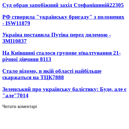
Суд обрав запобіжний захід Стефанішиній
22305
РФ створила "українську бригаду" з полонених
- ISW
11879
Україна поставила Путіна перед дилемою -
ЗМІ
10837
На Київщині сталося групове зґвалтування 21-
річної дівчини
8113
Стало відомо, в якій області найбільше
скаржаться на ТЦК
7888
Зеленський про українську балістику: Буде, але є
"але"
7014
Читати коментарі