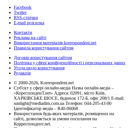
Facebook
Twitter
RSS-стрічки
E-mail розсилка
Контакти
Реклама на сайті
Використання матеріалів korrespondent.net
Правила користування сайтом
Договір користування сайтом
Політика у сфері конфіденційності і персональних даних
Угода щодо користування
Редакція
© 2000-2026, Korrespondent.net
Суб'єкт у сфері онлайн-медіа Назва онлайн-медіа –
«КореспонденТ.net» Адреса: 02091, місто Київ,
ХАРКІВСЬКЕ ШОСЕ, будинок 172-Б, офіс 208/1 E-mail:
sunlight@mediadim.com.ua
Телефон: 044-205-43-00
Ідентифікатор медіа – R40-06068
Використання будь-яких матеріалів, розміщених на
сайті, дозволяється за умови посилання на
Корреспондент.net.