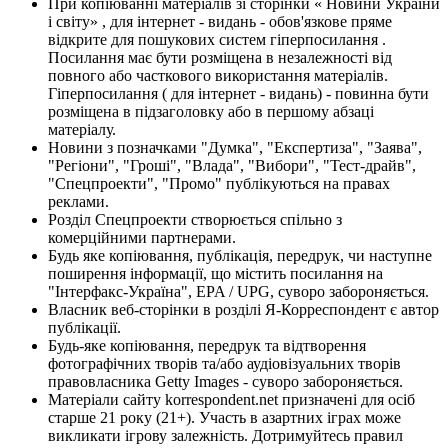
При копіюванні матеріалів зі сторінки « Новини України
і світу» , для інтернет - видань - обов'язкове пряме
відкрите для пошукових систем гіперпосилання .
Посилання має бути розміщена в незалежності від
повного або часткового використання матеріалів.
Гіперпосилання ( для інтернет - видань) - повинна бути
розміщена в підзаголовку або в першому абзаці
матеріалу.
Новини з позначками "Думка", "Експертиза", "Заява",
"Регіони", "Гроші", "Влада", "Вибори", "Тест-драйв",
"Спецпроекти", "Промо" публікуються на правах
реклами.
Розділ Спецпроекти створюється спільно з
комерційними партнерами.
Будь яке копіювання, публікація, передрук, чи наступне
поширення інформації, що містить посилання на
"Інтерфакс-Україна", EPA / UPG, суворо забороняється.
Власник веб-сторінки в розділі Я-Корреспондент є автор
публікації.
Будь-яке копіювання, передрук та відтворення
фотографічних творів та/або аудіовізуальних творів
правовласника Getty Images - суворо забороняється.
Матеріали сайту korrespondent.net призначені для осіб
старше 21 року (21+). Участь в азартних іграх може
викликати ігрову залежність. Дотримуйтесь правил