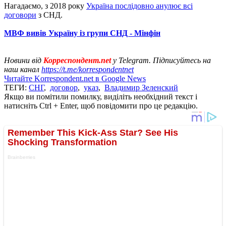
Нагадаємо, з 2018 року
Україна послідовно анулює всі
договори
з СНД.
МВФ вивів Україну із групи СНД - Мінфін
Новини від
Корреспондент.net
у Telegram. Підписуйтесь на
наш канал
https://t.me/korrespondentnet
Читайте Korrespondent.net в Google News
ТЕГИ:
СНГ
,
договор
,
указ
,
Владимир Зеленский
Якщо ви помітили помилку, виділіть необхідний текст і
натисніть Ctrl + Enter, щоб повідомити про це редакцію.