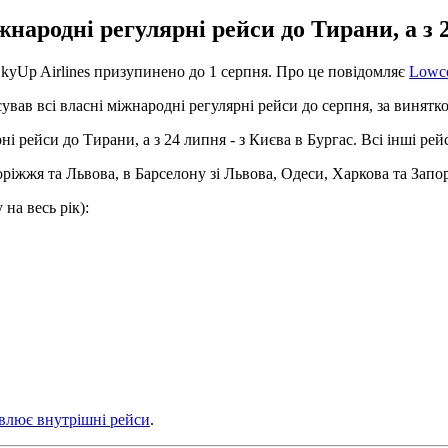
жнародні регулярні рейси до Тирани, а з 2
SkyUp Airlines призупинено до 1 серпня. Про це повідомляє
Lowco
ав всі власні міжнародні регулярні рейси до серпня, за винятком
ні рейси до Тирани, а з 24 липня - з Києва в Бургас. Всі інші р
іжжя та Львова, в Барселону зі Львова, Одеси, Харкова та Запор
на весь рік):
влює внутрішні рейси
.