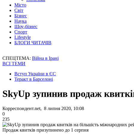
Місто
Світ
Бізнес
Наука
Шоу-бізнес
Спорт
Lifestyle
БЛОГИ ЧИТАЧІВ
СПЕЦТЕМА:
Війна в Ірані
ВСІ ТЕМИ
Вступ України в ЄС
Теракт в Барселоні
SkyUp зупинив продаж квитків
Корреспондент.net, 8 липня 2020, 10:08
0
235
Продаж квитків призупинено до 1 серпня