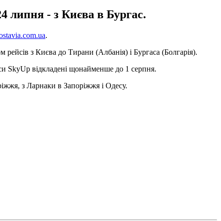
4 липня - з Києва в Бургас.
stavia.com.ua
.
 рейсів з Києва до Тирани (Албанія) і Бургаса (Болгарія).
ейси SkyUp відкладені щонайменше до 1 серпня.
іжжя, з Ларнаки в Запоріжжя і Одесу.