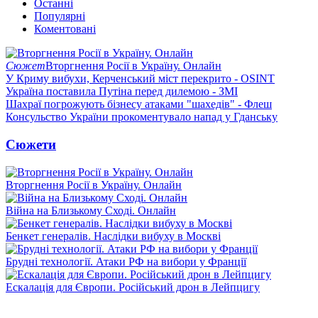
Останні
Популярні
Коментовані
Сюжет
Вторгнення Росії в Україну. Онлайн
У Криму вибухи, Керченський міст перекрито - OSINT
Україна поставила Путіна перед дилемою - ЗМІ
Шахраї погрожують бізнесу атаками "шахедів" - Флеш
Консульство України прокоментувало напад у Гданську
Сюжети
Вторгнення Росії в Україну. Онлайн
Війна на Близькому Сході. Онлайн
Бенкет генералів. Наслідки вибуху в Москві
Брудні технології. Атаки РФ на вибори у Франції
Ескалація для Європи. Російський дрон в Лейпцигу