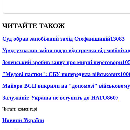
ЧИТАЙТЕ ТАКОЖ
Суд обрав запобіжний захід Стефанішиній
13083
Уряд ухвалив зміни щодо відстрочки від мобілізац
Зеленський зробив заяву про мирні переговори
10
"Медові пастки": СБУ попередила військових
100
Майора ВСП викрили на "допомозі" військовому
Залужний: Україна не вступить до НАТО
8607
Читати коментарі
Новини України