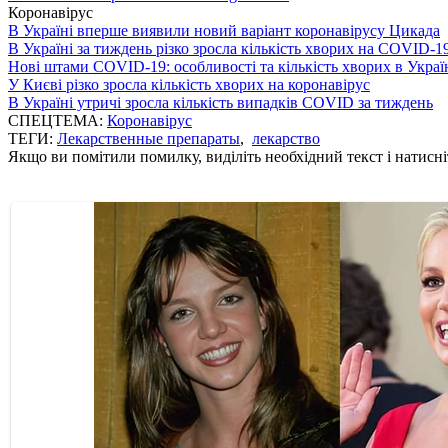
Коронавірус
В Україні вперше виявили новий варіант коронавірусу Цикада
В Україні за тиждень різко зросла кількість хворих на COVID-1
Нові штами COVID-19: особливості та кількість хворих в Украї
У Києві різко зросла кількість хворих на коронавірус
В Україні утричі зросла кількість випадків COVID за тиждень
СПЕЦТЕМА:
Коронавірус
ТЕГИ:
Лекарственные препараты
,
лекарство
Якщо ви помітили помилку, виділіть необхідний текст і натисніт