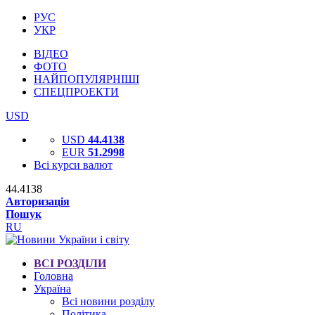
РУС
УКР
ВІДЕО
ФОТО
НАЙПОПУЛЯРНІШІ
СПЕЦПРОЕКТИ
USD
USD
44.4138
EUR
51.2998
Всі курси валют
44.4138
Авторизація
Пошук
RU
ВСІ РОЗДІЛИ
Головна
Україна
Всі новини розділу
Політика