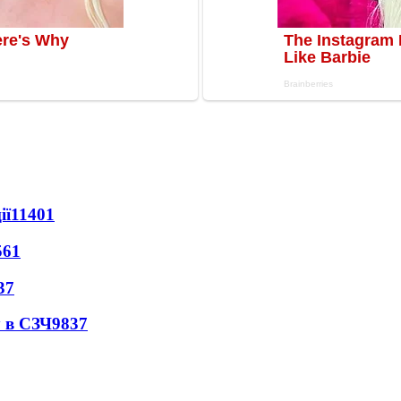
ії
11401
561
37
 в СЗЧ
9837