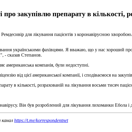
 про закупівлю препарату в кількості, 
емдесивір для лікування пацієнтів з коронавірусною хворобою. 
вання українськими фахівцями. Я вважаю, що у нас хороший прот
, - сказав Степанов.
ляє американська компанія, були недоступні.
цензію від цієї американської компанії, і сподіваємося на закупі
рату в кількості, розрахованій на лікування восьми тисяч пацієн
навірусу. Він був розроблений для лікування лихоманки Ебола і 
ш канал
https://t.me/korrespondentnet