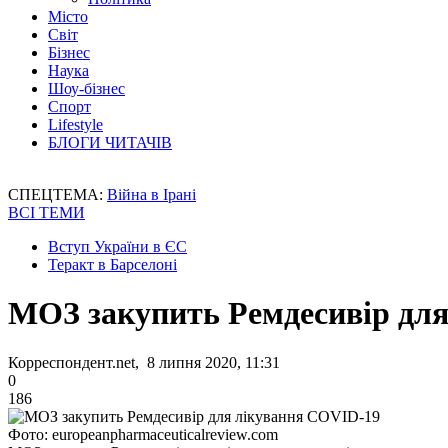
Місто
Світ
Бізнес
Наука
Шоу-бізнес
Спорт
Lifestyle
БЛОГИ ЧИТАЧІВ
СПЕЦТЕМА:
Війна в Ірані
ВСІ ТЕМИ
Вступ України в ЄС
Теракт в Барселоні
МОЗ закупить Ремдесивір дл
Корреспондент.net, 8 липня 2020, 11:31
0
186
Фото: europeanpharmaceuticalreview.com