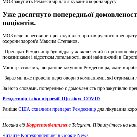
МОЗ закупить Ремдесивір для лікування коронавірусу
Уже досягнуто попередньої домовленості
пацієнтів.
МОЗ веде переговори про закупівлю противірусного препарату Р
охорони здоров'я Максим Степанов.
"Препарат Ремдесивір був відразу ж включений в протокол ліку
показниками і відсотком летальності, який найнижчий в Європі"
Міністр зазначив, що раніше закупівлі Ремдесивіра, який вироб
"Зараз ми вже провели переговори з компаніями, які отримали лі
За його словами, попередньо є домовленість про закупівлю препа
Ремдесивір і ліки від печії. Що лікує COVID
Раніше
США схвалили препарат Ремдесивір
для лікування коро
Новини від
Корреспондент.net
в Telegram. Підписуйтесь на на
Читайте Korrespondent.net в Google News