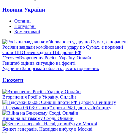
Новини України
Останні
Популярні
Коментовані
Росіяни завдали комбінованого удару по Сумах, є поранені
Сили ППО знешкодили 114 дронів РФ
Сюжет
Вторгнення Росії в Україну. Онлайн
Генштаб оцінив ситуацію на фронті
Удари по Запорізькій області: десять поранених
Сюжети
Вторгнення Росії в Україну. Онлайн
Підсумки 06.08: Санкції проти РФ і дрон у Лейпцигу
Війна на Близькому Сході. Онлайн
Бенкет генералів. Наслідки вибуху в Москві