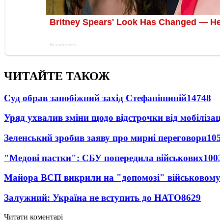
ЧИТАЙТЕ ТАКОЖ
Суд обрав запобіжний захід Стефанішиній
14748
Уряд ухвалив зміни щодо відстрочки від мобілізац
Зеленський зробив заяву про мирні переговори
10
"Медові пастки": СБУ попередила військових
100
Майора ВСП викрили на "допомозі" військовому
Залужний: Україна не вступить до НАТО
8629
Читати коментарі