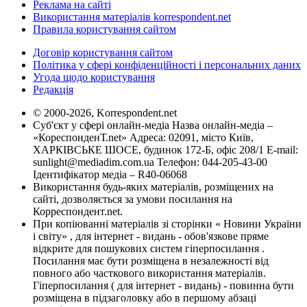
Реклама на сайті
Використання матеріалів korrespondent.net
Правила користування сайтом
Договір користування сайтом
Політика у сфері конфіденційності і персональних даних
Угода щодо користування
Редакція
© 2000-2026, Korrespondent.net
Суб'єкт у сфері онлайн-медіа Назва онлайн-медіа –
«КореспонденТ.net» Адреса: 02091, місто Київ,
ХАРКІВСЬКЕ ШОСЕ, будинок 172-Б, офіс 208/1 E-mail:
sunlight@mediadim.com.ua
Телефон: 044-205-43-00
Ідентифікатор медіа – R40-06068
Використання будь-яких матеріалів, розміщених на
сайті, дозволяється за умови посилання на
Корреспондент.net.
При копіюванні матеріалів зі сторінки « Новини України
і світу» , для інтернет - видань - обов'язкове пряме
відкрите для пошукових систем гіперпосилання .
Посилання має бути розміщена в незалежності від
повного або часткового використання матеріалів.
Гіперпосилання ( для інтернет - видань) - повинна бути
розміщена в підзаголовку або в першому абзаці