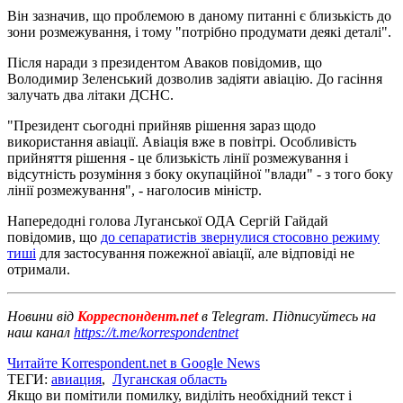
Він зазначив, що проблемою в даному питанні є близькість до
зони розмежування, і тому "потрібно продумати деякі деталі".
Після наради з президентом Аваков повідомив, що
Володимир Зеленський дозволив задіяти авіацію. До гасіння
залучать два літаки ДСНС.
"Президент сьогодні прийняв рішення зараз щодо
використання авіації. Авіація вже в повітрі. Особливість
прийняття рішення - це близькість лінії розмежування і
відсутність розуміння з боку окупаційної "влади" - з того боку
лінії розмежування", - наголосив міністр.
Напередодні голова Луганської ОДА Сергій Гайдай
повідомив, що
до сепаратистів звернулися стосовно режиму
тиші
для застосування пожежної авіації, але відповіді не
отримали.
Новини від
Корреспондент.net
в Telegram. Підписуйтесь на
наш канал
https://t.me/korrespondentnet
Читайте Korrespondent.net в Google News
ТЕГИ:
авиация
,
Луганская область
Якщо ви помітили помилку, виділіть необхідний текст і