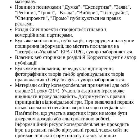
матеріалу.
Новини з позначками "Думка", "Експертиза", "Заява",
"Регіони", "Гроші", "Влада", "Вибори", "Тест-драйв",
"Спецпроекти", "Промо" публікуються на правах
реклами.
Розділ Спецпроекти створюється спільно з
комерційними партнерами.
Будь яке копіювання, публікація, передрук, чи наступне
поширення інформації, що містить посилання на
"Інтерфакс-Україна", EPA / UPG, суворо забороняється.
Власник веб-сторінки в розділі Я-Корреспондент є автор
публікації.
Будь-яке копіювання, передрук та відтворення
фотографічних творів та/або аудіовізуальних творів
правовласника Getty Images - суворо забороняється.
Матеріали сайту korrespondent.net призначені для осіб
старше 21 року (21+). Участь в азартних іграх може
викликати ігрову залежність. Дотримуйтесь правил
(принципів) відповідальної гри. При виявленні перших
ознак залежності негайно зверніться до спеціаліста.
Пам'ятайте, що участь в азартних іграх не може бути
джерелом доходів або альтернативою роботі.
Інформаційний ресурс korrespondent.net не проводить
ігри на реальні та/або віртуальні гроші, також сайт не
приймає ні в якій формі оплату ставок та інших