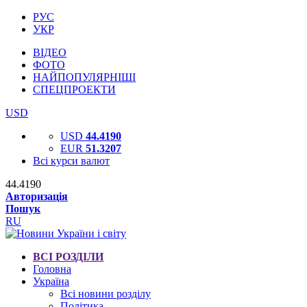
РУС
УКР
ВІДЕО
ФОТО
НАЙПОПУЛЯРНІШІ
СПЕЦПРОЕКТИ
USD
USD
44.4190
EUR
51.3207
Всі курси валют
44.4190
Авторизація
Пошук
RU
ВСІ РОЗДІЛИ
Головна
Україна
Всі новини розділу
Політика