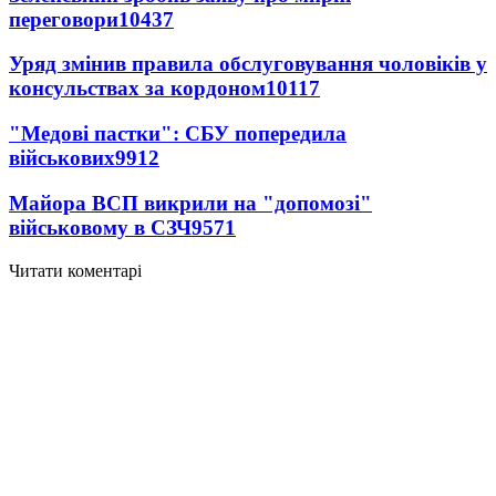
переговори
10437
Уряд змінив правила обслуговування чоловіків у
консульствах за кордоном
10117
"Медові пастки": СБУ попередила
військових
9912
Майора ВСП викрили на "допомозі"
військовому в СЗЧ
9571
Читати коментарі