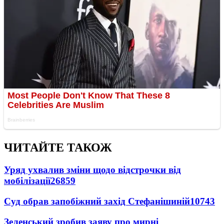
ЧИТАЙТЕ ТАКОЖ
Уряд ухвалив зміни щодо відстрочки від
мобілізації
26859
Суд обрав запобіжний захід Стефанішиній
10743
Зеленський зробив заяву про мирні