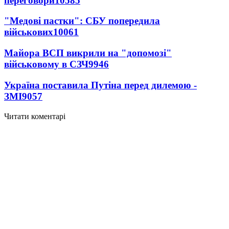
переговори
10585
"Медові пастки": СБУ попередила
військових
10061
Майора ВСП викрили на "допомозі"
військовому в СЗЧ
9946
Україна поставила Путіна перед дилемою -
ЗМІ
9057
Читати коментарі