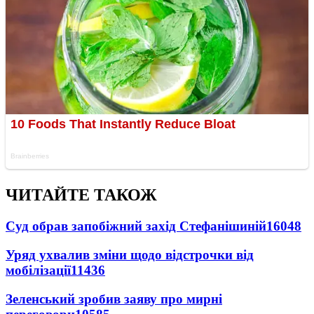
ЧИТАЙТЕ ТАКОЖ
Суд обрав запобіжний захід Стефанішиній
16048
Уряд ухвалив зміни щодо відстрочки від
мобілізації
11436
Зеленський зробив заяву про мирні