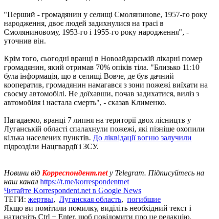
"Перший - громадянин у селищі Смолянинове, 1957-го року
народження, двоє людей задихнулися на трасі в
Смоляниновому, 1953-го і 1955-го року народження", -
уточнив він.
Крім того, сьогодні вранці в Новоайдарській лікарні помер
громадянин, який отримав 70% опіків тіла. "Близько 11:10
була інформація, що в селищі Вовче, де був дачний
кооператив, громадянин намагався з зони пожежі виїхати на
своєму автомобілі. Не доїхавши, почав задихатися, виліз з
автомобіля і настала смерть", - сказав Клименко.
Нагадаємо, вранці 7 липня на території двох лісництв у
Луганській області спалахнули пожежі, які пізніше охопили
кілька населених пунктів.
До ліквідації вогню залучили
підрозділи Нацгвардії і ЗСУ.
Новини від
Корреспондент.net
у Telegram. Підписуйтесь на
наш канал
https://t.me/korrespondentnet
Читайте Korrespondent.net в Google News
ТЕГИ:
жертвы
,
Луганская область
,
погибшие
Якщо ви помітили помилку, виділіть необхідний текст і
натисніть Ctrl + Enter, щоб повідомити про це редакцію.