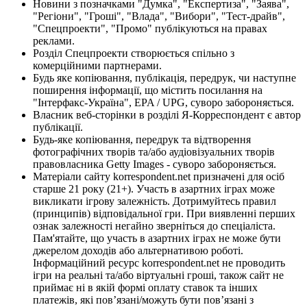
Новини з позначками "Думка", "Експертиза", "Заява",
"Регіони", "Гроші", "Влада", "Вибори", "Тест-драйв",
"Спецпроекти", "Промо" публікуються на правах
реклами.
Розділ Спецпроекти створюється спільно з
комерційними партнерами.
Будь яке копіювання, публікація, передрук, чи наступне
поширення інформації, що містить посилання на
"Інтерфакс-Україна", EPA / UPG, суворо забороняється.
Власник веб-сторінки в розділі Я-Корреспондент є автор
публікації.
Будь-яке копіювання, передрук та відтворення
фотографічних творів та/або аудіовізуальних творів
правовласника Getty Images - суворо забороняється.
Матеріали сайту korrespondent.net призначені для осіб
старше 21 року (21+). Участь в азартних іграх може
викликати ігрову залежність. Дотримуйтесь правил
(принципів) відповідальної гри. При виявленні перших
ознак залежності негайно зверніться до спеціаліста.
Пам'ятайте, що участь в азартних іграх не може бути
джерелом доходів або альтернативою роботі.
Інформаційний ресурс korrespondent.net не проводить
ігри на реальні та/або віртуальні гроші, також сайт не
приймає ні в якій формі оплату ставок та інших
платежів, які пов’язані/можуть бути пов’язані з