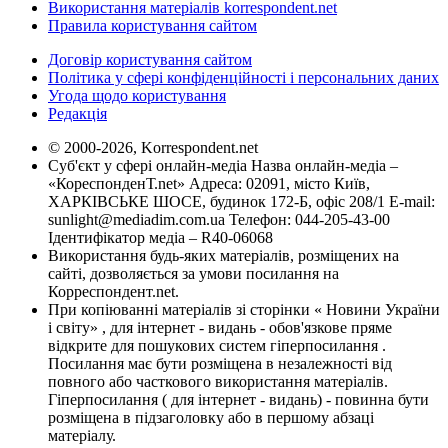
Використання матеріалів korrespondent.net
Правила користування сайтом
Договір користування сайтом
Політика у сфері конфіденційності і персональних даних
Угода щодо користування
Редакція
© 2000-2026, Korrespondent.net
Суб'єкт у сфері онлайн-медіа Назва онлайн-медіа –
«КореспонденТ.net» Адреса: 02091, місто Київ,
ХАРКІВСЬКЕ ШОСЕ, будинок 172-Б, офіс 208/1 E-mail:
sunlight@mediadim.com.ua
Телефон: 044-205-43-00
Ідентифікатор медіа – R40-06068
Використання будь-яких матеріалів, розміщених на
сайті, дозволяється за умови посилання на
Корреспондент.net.
При копіюванні матеріалів зі сторінки « Новини України
і світу» , для інтернет - видань - обов'язкове пряме
відкрите для пошукових систем гіперпосилання .
Посилання має бути розміщена в незалежності від
повного або часткового використання матеріалів.
Гіперпосилання ( для інтернет - видань) - повинна бути
розміщена в підзаголовку або в першому абзаці
матеріалу.