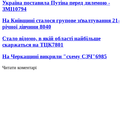
Україна поставила Путіна перед дилемою -
ЗМІ
10794
На Київщині сталося групове зґвалтування 21-
річної дівчини
8040
Стало відомо, в якій області найбільше
скаржаться на ТЦК
7801
На Черкащині викрили "схему СЗЧ"
6985
Читати коментарі