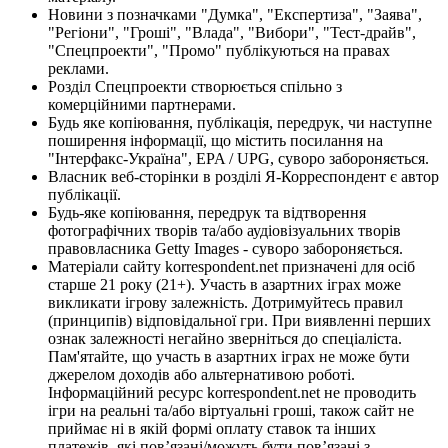
Новини з позначками "Думка", "Експертиза", "Заява",
"Регіони", "Гроші", "Влада", "Вибори", "Тест-драйв",
"Спецпроекти", "Промо" публікуються на правах
реклами.
Розділ Спецпроекти створюється спільно з
комерційними партнерами.
Будь яке копіювання, публікація, передрук, чи наступне
поширення інформації, що містить посилання на
"Інтерфакс-Україна", EPA / UPG, суворо забороняється.
Власник веб-сторінки в розділі Я-Корреспондент є автор
публікації.
Будь-яке копіювання, передрук та відтворення
фотографічних творів та/або аудіовізуальних творів
правовласника Getty Images - суворо забороняється.
Матеріали сайту korrespondent.net призначені для осіб
старше 21 року (21+). Участь в азартних іграх може
викликати ігрову залежність. Дотримуйтесь правил
(принципів) відповідальної гри. При виявленні перших
ознак залежності негайно зверніться до спеціаліста.
Пам'ятайте, що участь в азартних іграх не може бути
джерелом доходів або альтернативою роботі.
Інформаційний ресурс korrespondent.net не проводить
ігри на реальні та/або віртуальні гроші, також сайт не
приймає ні в якій формі оплату ставок та інших
платежів, які пов’язані/можуть бути пов’язані з