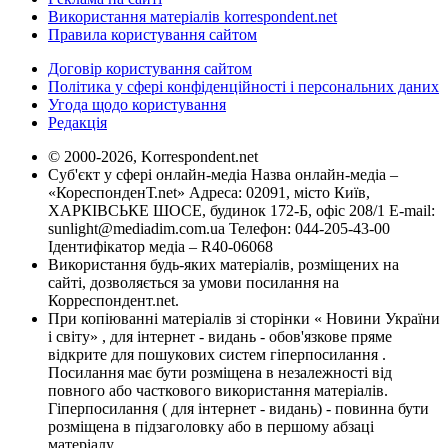
Використання матеріалів korrespondent.net
Правила користування сайтом
Договір користування сайтом
Політика у сфері конфіденційності і персональних даних
Угода щодо користування
Редакція
© 2000-2026, Korrespondent.net
Суб'єкт у сфері онлайн-медіа Назва онлайн-медіа –
«КореспонденТ.net» Адреса: 02091, місто Київ,
ХАРКІВСЬКЕ ШОСЕ, будинок 172-Б, офіс 208/1 E-mail:
sunlight@mediadim.com.ua
Телефон: 044-205-43-00
Ідентифікатор медіа – R40-06068
Використання будь-яких матеріалів, розміщених на
сайті, дозволяється за умови посилання на
Корреспондент.net.
При копіюванні матеріалів зі сторінки « Новини України
і світу» , для інтернет - видань - обов'язкове пряме
відкрите для пошукових систем гіперпосилання .
Посилання має бути розміщена в незалежності від
повного або часткового використання матеріалів.
Гіперпосилання ( для інтернет - видань) - повинна бути
розміщена в підзаголовку або в першому абзаці
матеріалу.