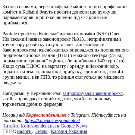
За його словами, через профільне міністерство і профільний
комітет в Кабміні будуть просити донести цю думку до
парламентаріїв, щоб таке рішення під час кризи не
приймалося.
Раніше професор Київської школи економіки (KSE) Олег
Нів'євський назвав законопроект №3131 неприйнятним з
точки зору розвитку галузі та сільської економіки.
Законопроектом передбачається впровадження поставленого
податкового зобов'язання (ППЗ) з кожного гектара (5% від
нормативно грошової оцінки, або приблизно 1400 грн / га).
Якщо сума ПДФО на зарплату / оренду, військовий збір,
податок на землю, податок з прибутку, єдиний податок 4-ї
групи менша, ніж ППЗ, то різниця стягується до місцевого
бюджету.
Нагадаємо, у Верховній Раді
запропонували законопроект
,
який запроваджує новий податок, який в основному
торкнеться дрібних фермерів.
Новини від
Корреспондент.net
в Telegram. Підписуйтесь на
наш канал
https://t.me/korrespondentnet
Читайте Korrespondent.net в Google News
ТЕГИ:
налоги
,
Земля
,
Кабмин Украины