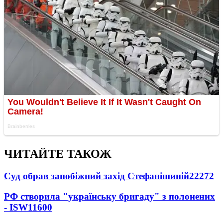
ЧИТАЙТЕ ТАКОЖ
Суд обрав запобіжний захід Стефанішиній
22272
РФ створила "українську бригаду" з полонених
- ISW
11600