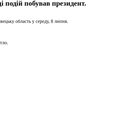
ці подій побував президент.
вецьку область у середу, 8 липня.
тло.