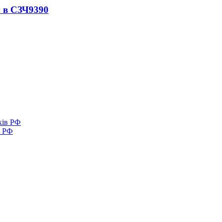
 в СЗЧ
9390
в РФ