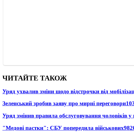
ЧИТАЙТЕ ТАКОЖ
Уряд ухвалив зміни щодо відстрочки від мобілізац
Зеленський зробив заяву про мирні переговори
10
Уряд змінив правила обслуговування чоловіків у
"Медові пастки": СБУ попередила військових
982