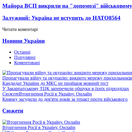
Майора ВСП викрили на "допомозі" військовому
Залужний: Україна не вступить до НАТО
8564
Читати коментарі
Новини України
Останні
Популярні
Коментовані
Пропагували війну та окупацію: викрито мережу прихильникі
Кандидат України до МКС не пройшов мовний тест
У Закарпатському ТЦК заперечили обшуки в їхніх підрозділах
Сюжет
Вторгнення Росії в Україну. Онлайн
Киянку засудили до дев'яти років за теракт проти військового
Сюжети
Вторгнення Росії в Україну. Онлайн