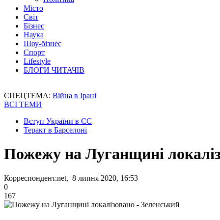
Місто
Світ
Бізнес
Наука
Шоу-бізнес
Спорт
Lifestyle
БЛОГИ ЧИТАЧІВ
СПЕЦТЕМА:
Війна в Ірані
ВСІ ТЕМИ
Вступ України в ЄС
Теракт в Барселоні
Пожежу на Луганщині локаліз
Корреспондент.net, 8 липня 2020, 16:53
0
167