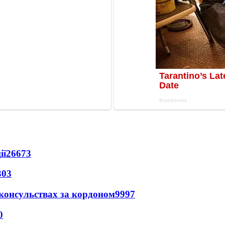
ії
26673
303
 консульствах за кордоном
9997
0