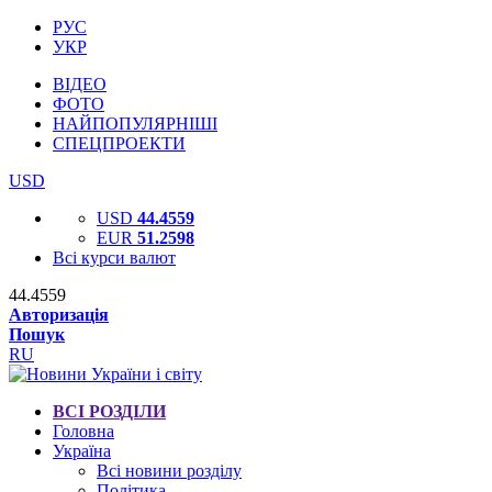
РУС
УКР
ВІДЕО
ФОТО
НАЙПОПУЛЯРНІШІ
СПЕЦПРОЕКТИ
USD
USD
44.4559
EUR
51.2598
Всі курси валют
44.4559
Авторизація
Пошук
RU
ВСІ РОЗДІЛИ
Головна
Україна
Всі новини розділу
Політика