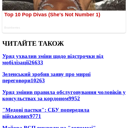
ЧИТАЙТЕ ТАКОЖ
Уряд ухвалив зміни щодо відстрочки від
мобілізації
26633
Зеленський зробив заяву про мирні
переговори
10263
Уряд змінив правила обслуговування чоловіків у
консульствах за кордоном
9952
"Медові пастки": СБУ попередила
військових
9771
Майора ВСП викрили на "допомозі"