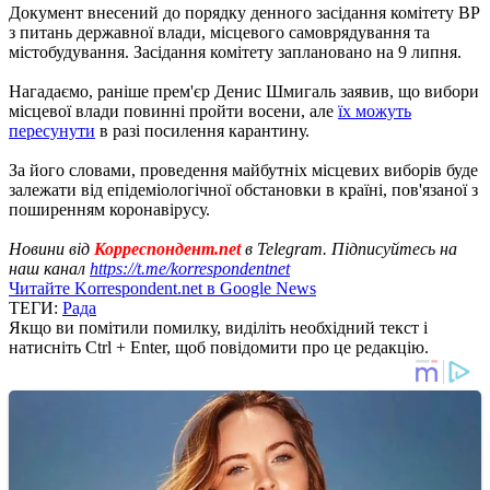
Документ внесений до порядку денного засідання комітету ВР
з питань державної влади, місцевого самоврядування та
містобудування. Засідання комітету заплановано на 9 липня.
Нагадаємо, раніше прем'єр Денис Шмигаль заявив, що вибори
місцевої влади повинні пройти восени, але
їх можуть
пересунути
в разі посилення карантину.
За його словами, проведення майбутніх місцевих виборів буде
залежати від епідеміологічної обстановки в країні, пов'язаної з
поширенням коронавірусу.
Новини від
Корреспондент.net
в Telegram. Підписуйтесь на
наш канал
https://t.me/korrespondentnet
Читайте Korrespondent.net в Google News
ТЕГИ:
Рада
Якщо ви помітили помилку, виділіть необхідний текст і
натисніть Ctrl + Enter, щоб повідомити про це редакцію.