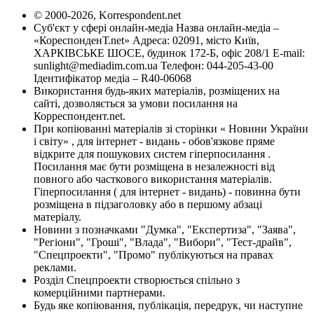
© 2000-2026, Korrespondent.net
Суб'єкт у сфері онлайн-медіа Назва онлайн-медіа –
«КореспонденТ.net» Адреса: 02091, місто Київ,
ХАРКІВСЬКЕ ШОСЕ, будинок 172-Б, офіс 208/1 E-mail:
sunlight@mediadim.com.ua
Телефон: 044-205-43-00
Ідентифікатор медіа – R40-06068
Використання будь-яких матеріалів, розміщених на
сайті, дозволяється за умови посилання на
Корреспондент.net.
При копіюванні матеріалів зі сторінки « Новини України
і світу» , для інтернет - видань - обов'язкове пряме
відкрите для пошукових систем гіперпосилання .
Посилання має бути розміщена в незалежності від
повного або часткового використання матеріалів.
Гіперпосилання ( для інтернет - видань) - повинна бути
розміщена в підзаголовку або в першому абзаці
матеріалу.
Новини з позначками "Думка", "Експертиза", "Заява",
"Регіони", "Гроші", "Влада", "Вибори", "Тест-драйв",
"Спецпроекти", "Промо" публікуються на правах
реклами.
Розділ Спецпроекти створюється спільно з
комерційними партнерами.
Будь яке копіювання, публікація, передрук, чи наступне