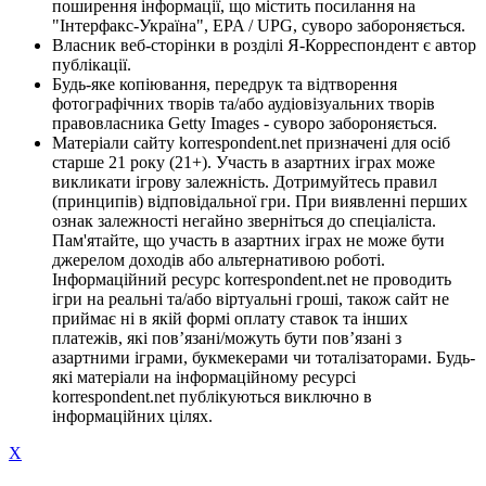
поширення інформації, що містить посилання на
"Інтерфакс-Україна", EPA / UPG, суворо забороняється.
Власник веб-сторінки в розділі Я-Корреспондент є автор
публікації.
Будь-яке копіювання, передрук та відтворення
фотографічних творів та/або аудіовізуальних творів
правовласника Getty Images - суворо забороняється.
Матеріали сайту korrespondent.net призначені для осіб
старше 21 року (21+). Участь в азартних іграх може
викликати ігрову залежність. Дотримуйтесь правил
(принципів) відповідальної гри. При виявленні перших
ознак залежності негайно зверніться до спеціаліста.
Пам'ятайте, що участь в азартних іграх не може бути
джерелом доходів або альтернативою роботі.
Інформаційний ресурс korrespondent.net не проводить
ігри на реальні та/або віртуальні гроші, також сайт не
приймає ні в якій формі оплату ставок та інших
платежів, які пов’язані/можуть бути пов’язані з
азартними іграми, букмекерами чи тоталізаторами. Будь-
які матеріали на інформаційному ресурсі
korrespondent.net публікуються виключно в
інформаційних цілях.
X