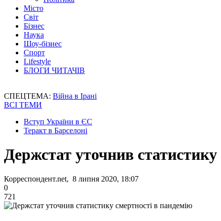
Місто
Світ
Бізнес
Наука
Шоу-бізнес
Спорт
Lifestyle
БЛОГИ ЧИТАЧІВ
СПЕЦТЕМА:
Війна в Ірані
ВСІ ТЕМИ
Вступ України в ЄС
Теракт в Барселоні
Держстат уточнив статистику 
Корреспондент.net, 8 липня 2020, 18:07
0
721