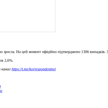
ачно зросла. На цей момент офіційно підтверджено 1306 випадків.
ив 2,6%.
ш канал
https://t.me/korrespondentnet
9
ні