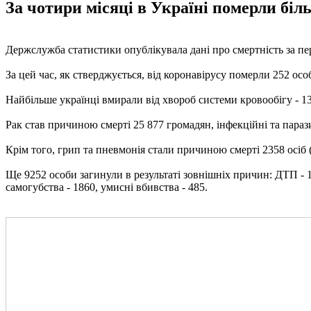
За чотири місяці в Україні померли біль
Держслужба статистики опублікувала дані про смертність за пер
За цей час, як стверджується, від коронавірусу померли 252 особ
Найбільше українці вмирали від хвороб системи кровообігу - 133
Рак став причиною смерті 25 877 громадян, інфекційні та парази
Крім того, грип та пневмонія стали причиною смерті 2358 осіб (в
Ще 9252 особи загинули в результаті зовнішніх причин: ДТП - 11
самогубства - 1860, умисні вбивства - 485.