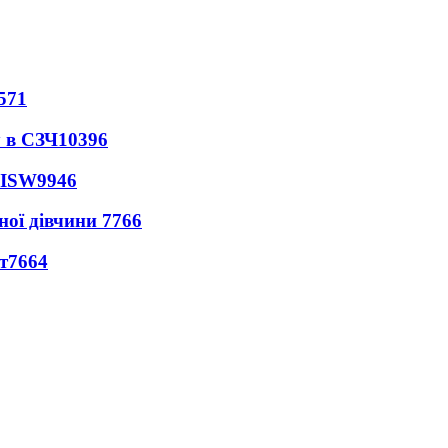
571
 в СЗЧ
10396
 ISW
9946
ної дівчини
7766
т
7664