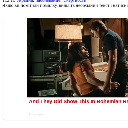
ТЕГИ:
Украина
,
заболевание
,
смертность
Якщо ви помітили помилку, виділіть необхідний текст і натисніт