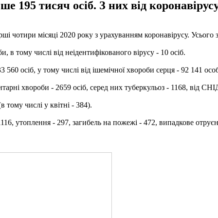
ше 195 тисяч осіб. З них від коронавірусу
ші чотири місяці 2020 року з урахуванням коронавірусу. Усього з
и, в тому числі від неідентифікованого вірусу - 10 осіб.
 560 осіб, у тому числі від ішемічної хвороби серця - 92 141 осо
тарні хвороби - 2659 осіб, серед них туберкульоз - 1168, від СНІ
 тому числі у квітні - 384).
16, утоплення - 297, загибель на пожежі - 472, випадкове отруєн