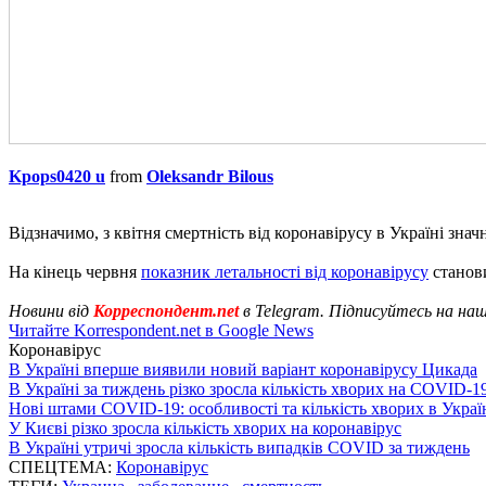
Kpops0420 u
from
Oleksandr Bilous
Відзначимо, з квітня смертність від коронавірусу в Україні зн
На кінець червня
показник летальності від коронавірусу
станов
Новини від
Корреспондент.net
в Telegram. Підписуйтесь на на
Читайте Korrespondent.net в Google News
Коронавірус
В Україні вперше виявили новий варіант коронавірусу Цикада
В Україні за тиждень різко зросла кількість хворих на COVID-1
Нові штами COVID-19: особливості та кількість хворих в Украї
У Києві різко зросла кількість хворих на коронавірус
В Україні утричі зросла кількість випадків COVID за тиждень
СПЕЦТЕМА:
Коронавірус