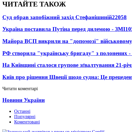
ЧИТАЙТЕ ТАКОЖ
Суд обрав запобіжний захід Стефанішиній
22058
Україна поставила Путіна перед дилемою - ЗМІ
10
Майора ВСП викрили на "допомозі" військовому
РФ створила "українську бригаду" з полонених -
На Київщині сталося групове зґвалтування 21-річ
Київ про рішення Швеції щодо судна: Це прецеден
Читати коментарі
Новини України
Останні
Популярні
Коментовані