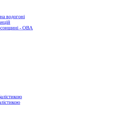
 на водогоні
анцій
рсонщині - ОВА
балістикою