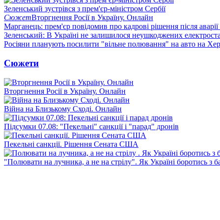
Зеленський зустрівся з прем'єр-міністром Сербії
Сюжет
Вторгнення Росії в Україну. Онлайн
Марганець: прем'єр повідомив про кадрові рішення після аварії
Зеленський: В Україні не залишилося неушкоджених електрост
Росіяни планують посилити "вільне полювання" на авто на Хе
Сюжети
Вторгнення Росії в Україну. Онлайн
Війна на Близькому Сході. Онлайн
Підсумки 07.08: "Пекельні" санкції і "парад" дронів
Пекельні санкції. Рішення Сената США
"Полювати на лучника, а не на стрілу". Як Україні боротись з 