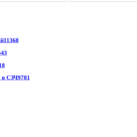
ії
11368
543
18
 в СЗЧ
9781