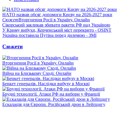
НАТО назвав обсяг допомоги Києву на 2026-2027 роки
Сюжет
Вторгнення Росії в Україну. Онлайн
Сікорський закликав збивати ракети РФ над Україною
У Криму вибухи, Керченський міст перекрито - OSINT
Україна поставила Путіна перед дилемою - ЗМІ
Сюжети
Вторгнення Росії в Україну. Онлайн
Війна на Близькому Сході. Онлайн
Бенкет генералів. Наслідки вибуху в Москві
Брудні технології. Атаки РФ на вибори у Франції
Ескалація для Європи. Російський дрон в Лейпцигу