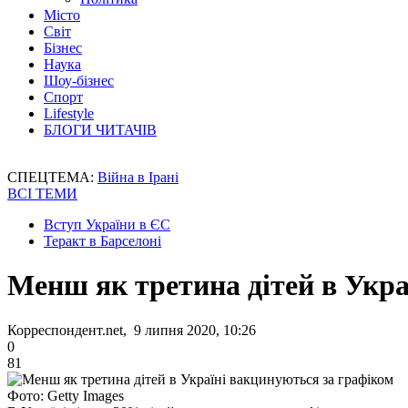
Місто
Світ
Бізнес
Наука
Шоу-бізнес
Спорт
Lifestyle
БЛОГИ ЧИТАЧІВ
СПЕЦТЕМА:
Війна в Ірані
ВСІ ТЕМИ
Вступ України в ЄС
Теракт в Барселоні
Менш як третина дітей в Укра
Корреспондент.net, 9 липня 2020, 10:26
0
81
Фото: Getty Images