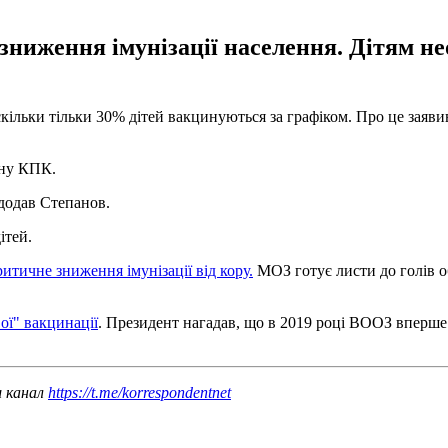
е зниження імунізації населення. Дітям 
кільки тільки 30% дітей вакцинуються за графіком. Про це заяви
ину КПК.
 додав Степанов.
ітей.
ритичне зниження імунізації від кору.
МОЗ готує листи до голів о
ої" вакцинації
. Президент нагадав, що в 2019 році ВООЗ вперше
ш канал
https://t.me/korrespondentnet