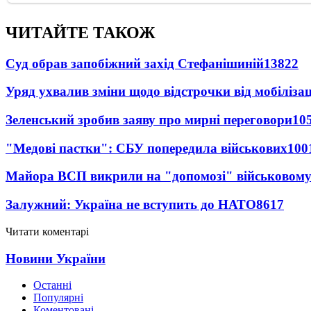
ЧИТАЙТЕ ТАКОЖ
Суд обрав запобіжний захід Стефанішиній
13822
Уряд ухвалив зміни щодо відстрочки від мобілізац
Зеленський зробив заяву про мирні переговори
10
"Медові пастки": СБУ попередила військових
100
Майора ВСП викрили на "допомозі" військовому
Залужний: Україна не вступить до НАТО
8617
Читати коментарі
Новини України
Останні
Популярні
Коментовані