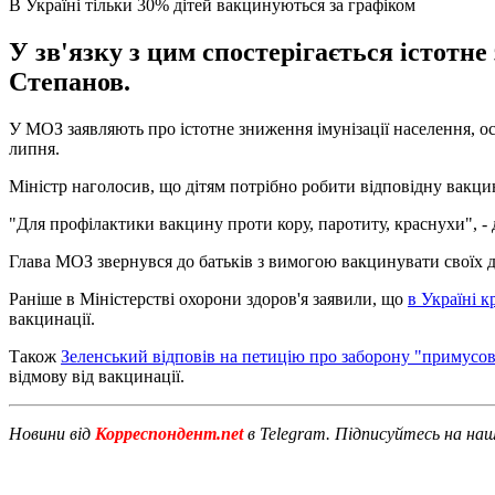
В Україні тільки 30% дітей вакцинуються за графіком
У зв'язку з цим спостерігається істотн
Степанов.
У МОЗ заявляють про істотне зниження імунізації населення, ос
липня.
Міністр наголосив, що дітям потрібно робити відповідну вакц
"Для профілактики вакцину проти кору, паротиту, краснухи", -
Глава МОЗ звернувся до батьків з вимогою вакцинувати своїх д
Раніше в Міністерстві охорони здоров'я заявили, що
в Україні к
вакцинації.
Також
Зеленський відповів на петицію про заборону "примусов
відмову від вакцинації.
Новини від
Корреспондент.net
в Telegram. Підписуйтесь на на