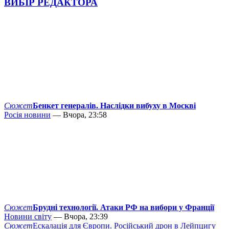
ВИБІР РЕДАКТОРА
Сюжет
Бенкет генералів. Наслідки вибуху в Москві
Росія новини
— Вчора, 23:58
Сюжет
Брудні технології. Атаки РФ на вибори у Франції
Новини світу
— Вчора, 23:39
Сюжет
Ескалація для Європи. Російський дрон в Лейпцигу