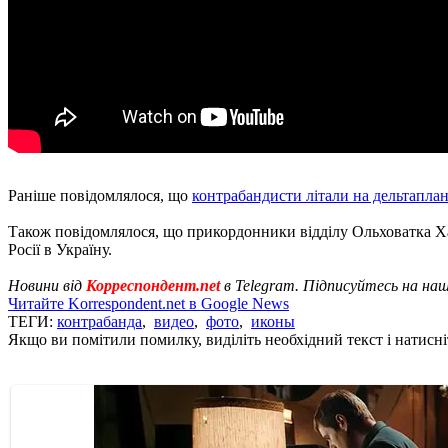
Раніше повідомлялося, що
контрабандисти літали на дельтапла
Також повідомлялося, що прикордонники відділу Ольховатка Х
Росії в Україну.
Новини від
Корреспондент.net
в Telegram. Підписуйтесь на на
Читайте Korrespondent.net в Google News
ТЕГИ:
контрабанда
,
видео
,
фото
,
иконы
Якщо ви помітили помилку, виділіть необхідний текст і натисніт