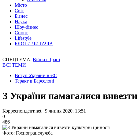
Місто
Світ
Бізнес
Наука
Шоу-бізнес
Спорт
Lifestyle
БЛОГИ ЧИТАЧІВ
СПЕЦТЕМА:
Війна в Ірані
ВСІ ТЕМИ
Вступ України в ЄС
Теракт в Барселоні
З України намагалися вивезти
Корреспондент.net, 9 липня 2020, 13:51
0
486
Фото: Госпогранслужба