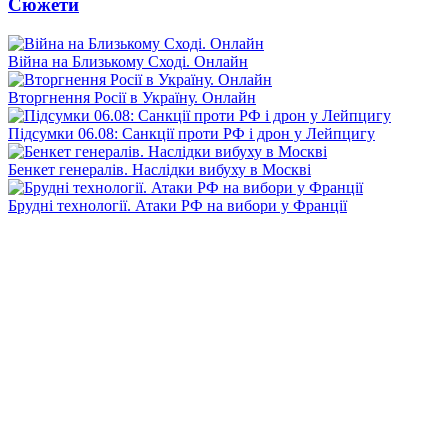
Сюжети
Війна на Близькому Сході. Онлайн
Вторгнення Росії в Україну. Онлайн
Підсумки 06.08: Санкції проти РФ і дрон у Лейпцигу
Бенкет генералів. Наслідки вибуху в Москві
Брудні технології. Атаки РФ на вибори у Франції