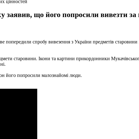
их цінностей
у заявив, що його попросили вивезти за
е попередили спробу вивезення з України предметів старовини і
едмети старовини. Ікони та картини прикордонники Мукачівськог
ні.
рдон його попросили малознайомі люди.