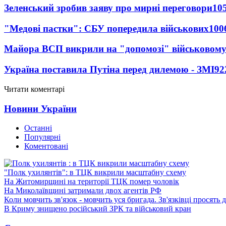
Зеленський зробив заяву про мирні переговори
10
"Медові пастки": СБУ попередила військових
100
Майора ВСП викрили на "допомозі" військовому
Україна поставила Путіна перед дилемою - ЗМІ
92
Читати коментарі
Новини України
Останні
Популярні
Коментовані
"Полк ухилянтів": в ТЦК викрили масштабну схему
На Житомирщині на території ТЦК помер чоловік
На Миколаївщині затримали двох агентів РФ
Коли мовчить зв'язок - мовчить уся бригада. Зв'язківці просять
В Криму знищено російський ЗРК та військовий кран