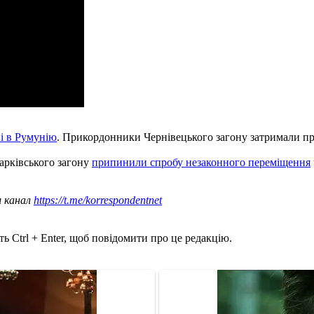
ні в Румунію
. Прикордонники Чернівецького загону затримали п
арківського загону
припинили спробу незаконного переміщення
ш канал
https://t.me/korrespondentnet
ь Ctrl + Enter, щоб повідомити про це редакцію.