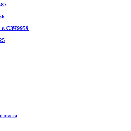
587
66
 в СЗЧ
9959
25
 допомоги