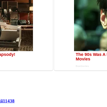
ії
11438