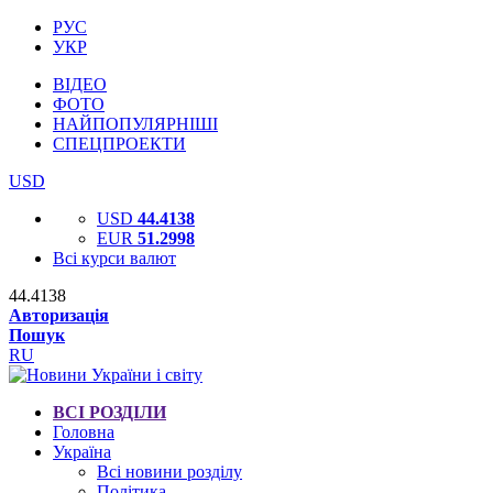
РУС
УКР
ВІДЕО
ФОТО
НАЙПОПУЛЯРНІШІ
СПЕЦПРОЕКТИ
USD
USD
44.4138
EUR
51.2998
Всі курси валют
44.4138
Авторизація
Пошук
RU
ВСІ РОЗДІЛИ
Головна
Україна
Всі новини розділу
Політика