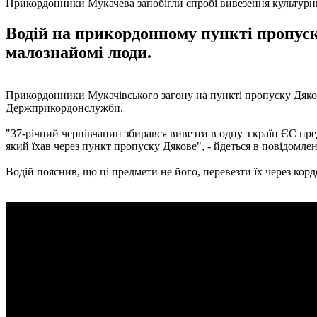
Прикордонники Мукачева запобігли спробі вивезення культурн
Водій на прикордонному пункті пропуск
малознайомі люди.
Прикордонники Мукачівського загону на пункті пропуску Дяков
Держприкордонслужби.
"37-річний чернівчанин збирався вивезти в одну з країн ЄС пр
який їхав через пункт пропуску Дякове", - йдеться в повідомлен
Водій пояснив, що ці предмети не його, перевезти їх через ко