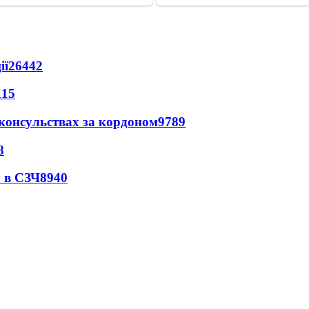
ії
26442
115
 консульствах за кордоном
9789
8
 в СЗЧ
8940