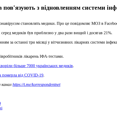
 пов'язують з відновленням системи інф
ронавірусом становлять медики. Про це повідомляє МОЗ в Faceboo
м серед медиків був приблизно у два рази вищий і досягав 21%.
нням за останні три місяці у вітчизняних лікарнях системи інфе
івробітників лікарень ІФА-тестами.
хворіли більше 7000 українських медиків
.
а померла від COVID-19
.
ш канал
https://t.me/korrespondentnet
9
ні