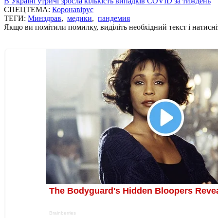
В Україні утричі зросла кількість випадків COVID за тиждень
СПЕЦТЕМА:
Коронавірус
ТЕГИ:
Минздрав
,
медики
,
пандемия
Якщо ви помітили помилку, виділіть необхідний текст і натисніт