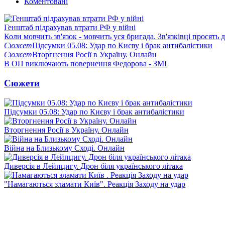
Коментовані
Генштаб підрахував втрати РФ у війні
Коли мовчить зв'язок - мовчить уся бригада. Зв'язківці просять
Сюжет
Підсумки 05.08: Удар по Києву і брак антибалістики
Сюжет
Вторгнення Росії в Україну. Онлайн
В ОП виключають повернення Федорова - ЗМІ
Сюжети
Підсумки 05.08: Удар по Києву і брак антибалістики
Вторгнення Росії в Україну. Онлайн
Війна на Близькому Сході. Онлайн
Диверсія в Лейпцигу. Дрон біля українського літака
"Намагаються зламати Київ". Реакція Заходу на удар