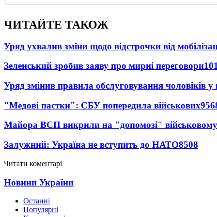
ЧИТАЙТЕ ТАКОЖ
Уряд ухвалив зміни щодо відстрочки від мобілізац
Зеленський зробив заяву про мирні переговори
10
Уряд змінив правила обслуговування чоловіків у
"Медові пастки": СБУ попередила військових
956
Майора ВСП викрили на "допомозі" військовому
Залужний: Україна не вступить до НАТО
8508
Читати коментарі
Новини України
Останні
Популярні