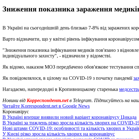
Зниження показника зараження медиків
В Україні на сьогоднішній день близько 7-8% від заражених ко
Варто відзначити, що у квітні рівень інфікування коронавірусо
"Зниження показника інфікування медиків пов'язано з відновле
індивідуального захисту", - відзначили у відомстві.
Як відомо, наказом МОЗ передбачено обов'язкове тестування сп
Як повідомлялося, в цілому на COVID-19 з початку пандемії
за
Нагадаємо, напередодні в Кропивницькому старенька
медсестр
Новини від
Корреспондент.net
в Telegram. Підписуйтесь на на
Читайте Korrespondent.net в Google News
Коронавірус
В Україні вперше виявили новий варіант коронавірусу Цикада
В Україні за тиждень різко зросла кількість хворих на COVID-1
Нові штами COVID-19: особливості та кількість хворих в Украї
У Києві різко зросла кількість хворих на коронавірус