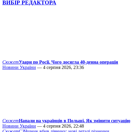
ВИБІР РЕДАКТОРА
Сюжет
Удари по Росії. Чого досягла 40-денна операція
Новини України
— 4 серпня 2026, 23:36
Сюжет
Напади на українців в Польщі. Як змінити ситуацію
Новини України
— 4 серпня 2026, 22:48
Сюжет
СЗЧшник вбив дівчину: нові деталі різанини