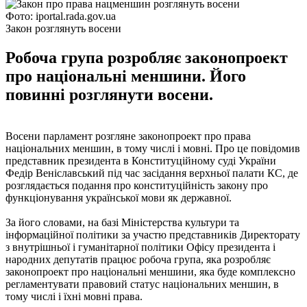
Фото: iportal.rada.gov.ua
Закон розглянуть восени
Робоча група розробляє законопроект
про національні меншини. Його
повинні розглянути восени.
Восени парламент розгляне законопроект про права
національних меншин, в тому числі і мовні. Про це повідомив
представник президента в Конституційному суді України
Федір Веніславський під час засідання верхньої палати КС, де
розглядається подання про конституційність закону про
функціонування української мови як державної.
За його словами, на базі Міністерства культури та
інформаційної політики за участю представників Директорату
з внутрішньої і гуманітарної політики Офісу президента і
народних депутатів працює робоча група, яка розробляє
законопроект про національні меншини, яка буде комплексно
регламентувати правовий статус національних меншин, в
тому числі і їхні мовні права.