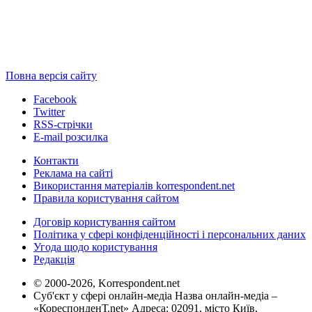
Повна версія сайту
Facebook
Twitter
RSS-стрічки
E-mail розсилка
Контакти
Реклама на сайті
Використання матеріалів korrespondent.net
Правила користування сайтом
Договір користування сайтом
Політика у сфері конфіденційності і персональних даних
Угода щодо користування
Редакція
© 2000-2026, Korrespondent.net
Суб'єкт у сфері онлайн-медіа Назва онлайн-медіа –
«КореспонденТ.net» Адреса: 02091, місто Київ,