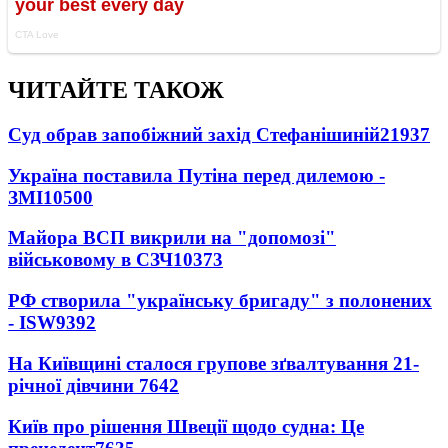
ЧИТАЙТЕ ТАКОЖ
Суд обрав запобіжний захід Стефанішиній
21937
Україна поставила Путіна перед дилемою -
ЗМІ
10500
Майора ВСП викрили на "допомозі"
військовому в СЗЧ
10373
РФ створила "українську бригаду" з полонених
- ISW
9392
На Київщині сталося групове зґвалтування 21-
річної дівчини
7642
Київ про рішення Швеції щодо судна: Це