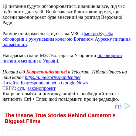
Ці питання будуть обговорюватися, швидше за все, під час
публічних дискусій. Веніславський висловив думку, що
восени законопроект буде внесений на розгляд Верховної
Ради.
Раніше повідомлялося, що глава МЗС
Дмитро Кулеба
обговорив з румунським колегою Богданом Ауреску питання
нацменшин
.
Нагадаємо, глави МЗС Болгарії та Угорщини
обговорили
питання меншин в Україні
.
Новини від
Корреспондент.net
в Telegram. Підписуйтесь на
наш канал
https://t.me/korrespondentnet
Читайте Korrespondent.net в Google News
ТЕГИ:
суд
,
законопроект
Якщо ви помітили помилку, виділіть необхідний текст і
натисніть Ctrl + Enter, щоб повідомити про це редакцію.