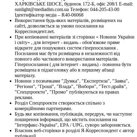
ХАРКІВСЬКЕ ШОСЕ, будинок 172-Б, офіс 208/1 E-mail:
sunlight@mediadim.com.ua
Телефон: 044-205-43-00
Ідентифікатор медіа – R40-06068
Використання будь-яких матеріалів, розміщених на
сайті, дозволяється за умови посилання на
Корреспондент.net.
При копіюванні матеріалів зі сторінки « Новини України
і світу» , для інтернет - видань - обов'язкове пряме
відкрите для пошукових систем гіперпосилання .
Посилання має бути розміщена в незалежності від
повного або часткового використання матеріалів.
Гіперпосилання ( для інтернет - видань) - повинна бути
розміщена в підзаголовку або в першому абзаці
матеріалу.
Новини з позначками "Думка", "Експертиза", "Заява",
"Регіони", "Гроші", "Влада", "Вибори", "Тест-драйв",
"Спецпроекти", "Промо" публікуються на правах
реклами.
Розділ Спецпроекти створюється спільно з
комерційними партнерами.
Будь яке копіювання, публікація, передрук, чи наступне
поширення інформації, що містить посилання на
"Інтерфакс-Україна", EPA / UPG, суворо забороняється.
Власник веб-сторінки в розділі Я-Корреспондент є автор
публікації.