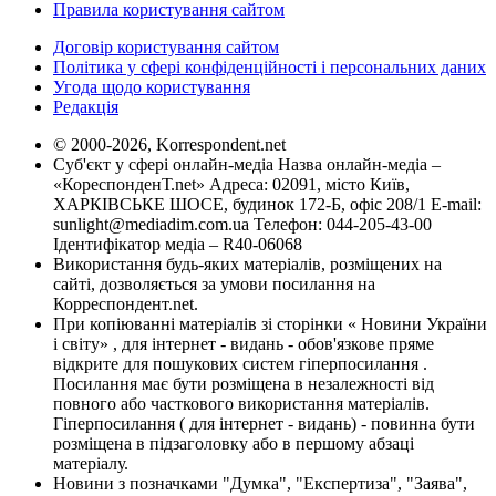
Правила користування сайтом
Договір користування сайтом
Політика у сфері конфіденційності і персональних даних
Угода щодо користування
Редакція
© 2000-2026, Korrespondent.net
Суб'єкт у сфері онлайн-медіа Назва онлайн-медіа –
«КореспонденТ.net» Адреса: 02091, місто Київ,
ХАРКІВСЬКЕ ШОСЕ, будинок 172-Б, офіс 208/1 E-mail:
sunlight@mediadim.com.ua
Телефон: 044-205-43-00
Ідентифікатор медіа – R40-06068
Використання будь-яких матеріалів, розміщених на
сайті, дозволяється за умови посилання на
Корреспондент.net.
При копіюванні матеріалів зі сторінки « Новини України
і світу» , для інтернет - видань - обов'язкове пряме
відкрите для пошукових систем гіперпосилання .
Посилання має бути розміщена в незалежності від
повного або часткового використання матеріалів.
Гіперпосилання ( для інтернет - видань) - повинна бути
розміщена в підзаголовку або в першому абзаці
матеріалу.
Новини з позначками "Думка", "Експертиза", "Заява",