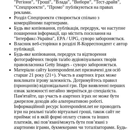
"Регіони", "Гроші", "Влада", "Вибори", "Тест-драйв",
"Спецпроекти", "Промо" публікуються на правах
реклами.
Розділ Спецпроекти створюється спільно з
комерційними партнерами.
Будь яке копіювання, публікація, передрук, чи наступне
поширення інформації, що містить посилання на
"Інтерфакс-Україна", EPA / UPG, суворо забороняється.
Власник веб-сторінки в розділі Я-Корреспондент є автор
публікації.
Будь-яке копіювання, передрук та відтворення
фотографічних творів та/або аудіовізуальних творів
правовласника Getty Images - суворо забороняється.
Матеріали сайту korrespondent.net призначені для осіб
старше 21 року (21+). Участь в азартних іграх може
викликати ігрову залежність. Дотримуйтесь правил
(принципів) відповідальної гри. При виявленні перших
ознак залежності негайно зверніться до спеціаліста.
Пам'ятайте, що участь в азартних іграх не може бути
джерелом доходів або альтернативою роботі.
Інформаційний ресурс korrespondent.net не проводить
ігри на реальні та/або віртуальні гроші, також сайт не
приймає ні в якій формі оплату ставок та інших
платежів, які пов’язані/можуть бути пов’язані з
азартними іграми, букмекерами чи тоталізаторами. Будь-