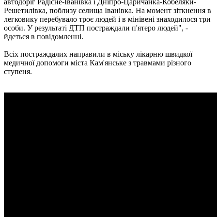
автодоріг Радісне-Іванівка і Дніпро-Царичанка-Кобеляки-
Решетилівка, поблизу селища Іванівка. На момент зіткнення в
легковику перебувало троє людей і в мінівені знаходилося три
особи. У результаті ДТП постраждали п'ятеро людей", -
йдеться в повідомленні.
Всіх постраждалих направили в міську лікарню швидкої
медичної допомоги міста Кам'янське з травмами різного
ступеня.