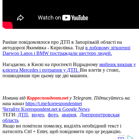
Раніше повідомлялося про ДТП в Запорізькій області на
автодорозі Якимівка - Кирилівка. Тоді
в лобовому зіткненні
Daewoo Lanos і BMW постраждали шестеро людей.
Нагадаємо, в Києві на проспекті Відрадному
мийник викрав у
клієнта Mercedes і потрапив у ДТП.
Він влетів у стовп,
пошкодивши при цьому ще дві машини.
Новини від
Корреспондент.net
у Telegram. Підписуйтесь на
наш канал
https://t.me/korrespondentnet
Читайте Korrespondent.net в Google News
ТЕГИ:
ДТП
,
видео
,
фото
,
авария
,
Днепропетровская
область
Якщо ви помітили помилку, виділіть необхідний текст і
натисніть Ctrl + Enter, щоб повідомити про це редакцію.