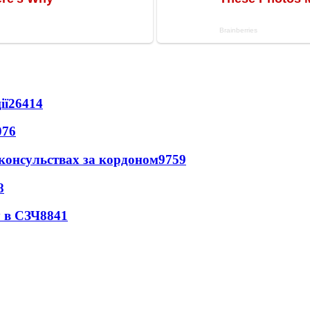
ії
26414
076
 консульствах за кордоном
9759
8
 в СЗЧ
8841