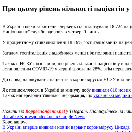
При цьому рівень кількості пацієнтів у 
В Україні тільки за квітень і червень госпіталізували 18 724 п
Національної служби здоров'я в четвер, 9 липня.
У процентному співвідношенні 18-19% госпіталізованих пацієнт
Загалом госпіталізація знадобилася менш ніж половині пацієнті
Також в НСЗУ відзначили, що рівень кількості пацієнтів у відді
встановленим COVID-19 у червні зросла на 28%, втім перевант
До слова, на лікування пацієнтів з коронавірусом НСЗУ виділи
Як повідомлялося, в Україні за минулу добу
виявили 810 нових
Також напередодні з'явилася інформація, що
українські медики 
Новини від
Корреспондент.net
у Telegram. Підписуйтесь на на
Читайте Korrespondent.net в Google News
Коронавірус
В Україні вперше виявили новий варіант коронавірусу Цикада