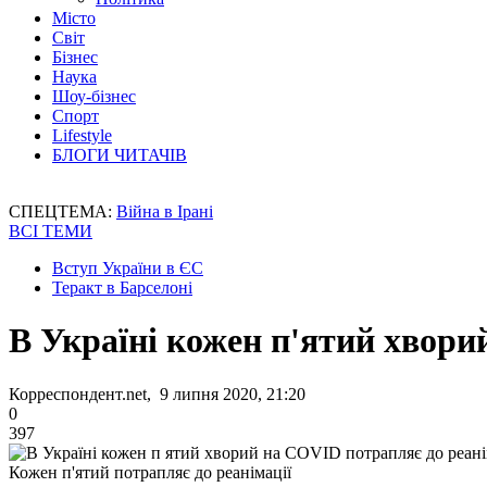
Місто
Світ
Бізнес
Наука
Шоу-бізнес
Спорт
Lifestyle
БЛОГИ ЧИТАЧІВ
СПЕЦТЕМА:
Війна в Ірані
ВСІ ТЕМИ
Вступ України в ЄС
Теракт в Барселоні
В Україні кожен п'ятий хвори
Корреспондент.net, 9 липня 2020, 21:20
0
397
Кожен п'ятий потрапляє до реанімації