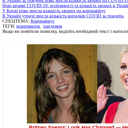
В Україні за тиждень різко зросла кількість хворих на COVID-1
Нові штами COVID-19: особливості та кількість хворих в Украї
У Києві різко зросла кількість хворих на коронавірус
В Україні утричі зросла кількість випадків COVID за тиждень
СПЕЦТЕМА:
Коронавірус
ТЕГИ:
реанимация
,
пандемия
Якщо ви помітили помилку, виділіть необхідний текст і натисніт