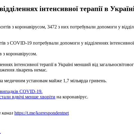
відділеннях інтенсивної терапії в Україн
ацієнтів з коронавірусом, 3472 з них потребували допомоги у відд
ів з COVID-19 потребували допомоги у відділеннях інтенсивної 
в з коронавірусом.
леннях інтенсивної терапії в Україні менший від загальносвітовог
аження лікарень немає.
ла медичним установам майже 1,7 мільярда гривень.
 випадків COVID-19.
стали вдвічі менше хворіти
на коронавірус.
ш канал
https://t.me/korrespondentnet