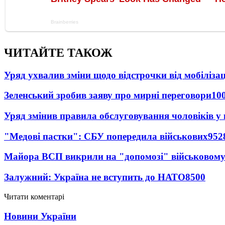
ЧИТАЙТЕ ТАКОЖ
Уряд ухвалив зміни щодо відстрочки від мобілізац
Зеленський зробив заяву про мирні переговори
10
Уряд змінив правила обслуговування чоловіків у
"Медові пастки": СБУ попередила військових
952
Майора ВСП викрили на "допомозі" військовому
Залужний: Україна не вступить до НАТО
8500
Читати коментарі
Новини України