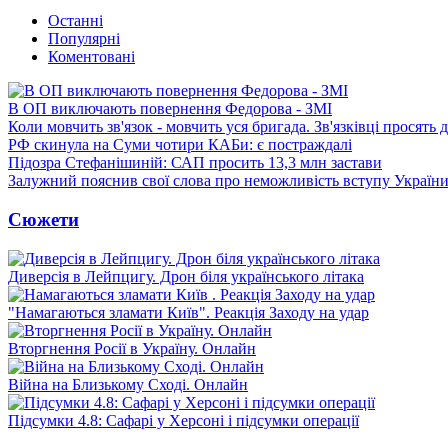
Останні
Популярні
Коментовані
В ОП виключають повернення Федорова - ЗМІ
Коли мовчить зв'язок - мовчить уся бригада. Зв'язківці просять
РФ скинула на Суми чотири КАБи: є постраждалі
Підозра Стефанішиній: САП просить 13,3 млн застави
Залужний пояснив свої слова про неможливість вступу Украї
Сюжети
Диверсія в Лейпцигу. Дрон біля українського літака
"Намагаються зламати Київ". Реакція Заходу на удар
Вторгнення Росії в Україну. Онлайн
Війна на Близькому Сході. Онлайн
Підсумки 4.8: Сафарі у Херсоні і підсумки операції