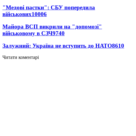
"Медові пастки": СБУ попередила
військових
10006
Майора ВСП викрили на "допомозі"
військовому в СЗЧ
9740
Залужний: Україна не вступить до НАТО
8610
Читати коментарі