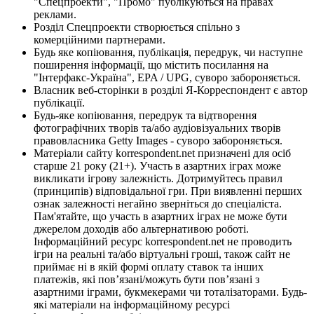
"Спецпроекти", "Промо" публікуються на правах
реклами.
Розділ Спецпроекти створюється спільно з
комерційними партнерами.
Будь яке копіювання, публікація, передрук, чи наступне
поширення інформації, що містить посилання на
"Інтерфакс-Україна", EPA / UPG, суворо забороняється.
Власник веб-сторінки в розділі Я-Корреспондент є автор
публікації.
Будь-яке копіювання, передрук та відтворення
фотографічних творів та/або аудіовізуальних творів
правовласника Getty Images - суворо забороняється.
Матеріали сайту korrespondent.net призначені для осіб
старше 21 року (21+). Участь в азартних іграх може
викликати ігрову залежність. Дотримуйтесь правил
(принципів) відповідальної гри. При виявленні перших
ознак залежності негайно зверніться до спеціаліста.
Пам'ятайте, що участь в азартних іграх не може бути
джерелом доходів або альтернативою роботі.
Інформаційний ресурс korrespondent.net не проводить
ігри на реальні та/або віртуальні гроші, також сайт не
приймає ні в якій формі оплату ставок та інших
платежів, які пов’язані/можуть бути пов’язані з
азартними іграми, букмекерами чи тоталізаторами. Будь-
які матеріали на інформаційному ресурсі