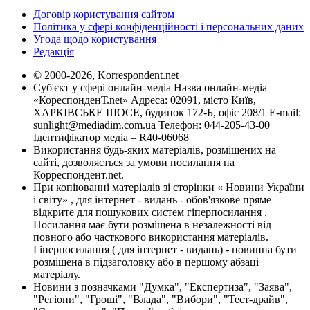
Договір користування сайтом
Політика у сфері конфіденційності і персональних даних
Угода щодо користування
Редакція
© 2000-2026, Korrespondent.net
Суб'єкт у сфері онлайн-медіа Назва онлайн-медіа –
«КореспонденТ.net» Адреса: 02091, місто Київ,
ХАРКІВСЬКЕ ШОСЕ, будинок 172-Б, офіс 208/1 E-mail:
sunlight@mediadim.com.ua
Телефон: 044-205-43-00
Ідентифікатор медіа – R40-06068
Використання будь-яких матеріалів, розміщених на
сайті, дозволяється за умови посилання на
Корреспондент.net.
При копіюванні матеріалів зі сторінки « Новини України
і світу» , для інтернет - видань - обов'язкове пряме
відкрите для пошукових систем гіперпосилання .
Посилання має бути розміщена в незалежності від
повного або часткового використання матеріалів.
Гіперпосилання ( для інтернет - видань) - повинна бути
розміщена в підзаголовку або в першому абзаці
матеріалу.
Новини з позначками "Думка", "Експертиза", "Заява",
"Регіони", "Гроші", "Влада", "Вибори", "Тест-драйв",