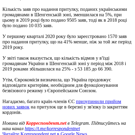
Кількість заяв про надання притулку, поданих українськими
громадянами в Шенгенській зоні, зменшилася на 5%, при
цьому в 2019 році було подано 9505 заяв, тоді як в 2018 році
було подано 10 035 заяв.
У першому кварталі 2020 року було зареєстровано 1570 заяв
про надання притулку, що на 41% менше, ніж за той же період
2019 року.
У звіті також вказується, що кількість відмов у в'їзді
громадянам України в Шенгенській зоні у період між 2018 і
2019 роками збільшилася на 25% - з 53 185 до 66 390.
Утім, Єврокомісія визначила, що Україна продовжує
відповідати критеріям, необхідним для функціонування
безвізового режиму з Європейським Союзом.
Нагадаємо, багато країн-членів ЄС
призупинили прийом
нових заявок
на притулок ще в березні у зв'язку із закриттям
кордонів.
Новини від
Корреспондент.net
в Telegram. Підписуйтесь на
наш канал
https://t.me/korrespondentnet
Читайте Korrespondent.net в Google News