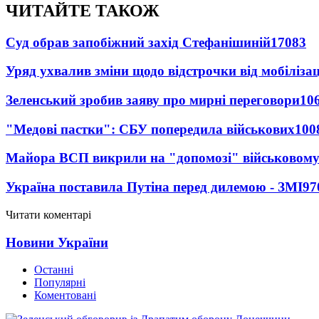
ЧИТАЙТЕ ТАКОЖ
Суд обрав запобіжний захід Стефанішиній
17083
Уряд ухвалив зміни щодо відстрочки від мобілізац
Зеленський зробив заяву про мирні переговори
10
"Медові пастки": СБУ попередила військових
100
Майора ВСП викрили на "допомозі" військовому
Україна поставила Путіна перед дилемою - ЗМІ
97
Читати коментарі
Новини України
Останні
Популярні
Коментовані