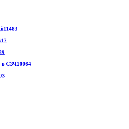
ії
11483
617
89
 в СЗЧ
10064
03