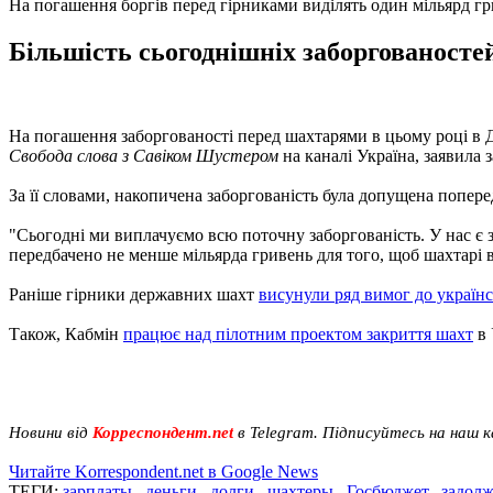
На погашення боргів перед гірниками виділять один мільярд г
Більшість сьогоднішніх заборгованосте
На погашення заборгованості перед шахтарями в цьому році в Д
Свобода слова з Савіком Шустером
на каналі Україна, заявила
За її словами, накопичена заборгованість була допущена попер
"Сьогодні ми виплачуємо всю поточну заборгованість. У нас є з
передбачено не менше мільярда гривень для того, щоб шахтарі в
Раніше гірники державних шахт
висунули ряд вимог до українс
Також, Кабмін
працює над пілотним проектом закриття шахт
в 
Новини від
Корреспондент.net
в Telegram. Підписуйтесь на наш 
Читайте Korrespondent.net в Google News
ТЕГИ:
зарплаты
,
деньги
,
долги
,
шахтеры
,
Госбюджет
,
задолж