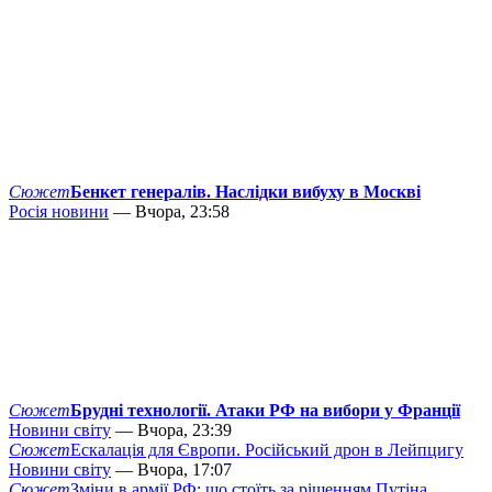
Сюжет
Бенкет генералів. Наслідки вибуху в Москві
Росія новини
— Вчора, 23:58
Сюжет
Брудні технології. Атаки РФ на вибори у Франції
Новини світу
— Вчора, 23:39
Сюжет
Ескалація для Європи. Російський дрон в Лейпцигу
Новини світу
— Вчора, 17:07
Сюжет
Зміни в армії РФ: що стоїть за рішенням Путіна