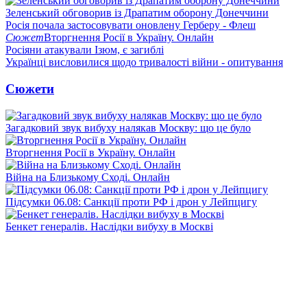
Зеленський обговорив із Драпатим оборону Донеччини
Росія почала застосовувати оновлену Герберу - Флеш
Сюжет
Вторгнення Росії в Україну. Онлайн
Росіяни атакували Ізюм, є загиблі
Українці висловилися щодо тривалості війни - опитування
Сюжети
Загадковий звук вибуху налякав Москву: що це було
Вторгнення Росії в Україну. Онлайн
Війна на Близькому Сході. Онлайн
Підсумки 06.08: Санкції проти РФ і дрон у Лейпцигу
Бенкет генералів. Наслідки вибуху в Москві