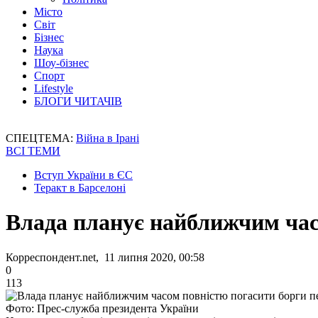
Місто
Світ
Бізнес
Наука
Шоу-бізнес
Спорт
Lifestyle
БЛОГИ ЧИТАЧІВ
СПЕЦТЕМА:
Війна в Ірані
ВСІ ТЕМИ
Вступ України в ЄС
Теракт в Барселоні
Влада планує найближчим час
Корреспондент.net, 11 липня 2020, 00:58
0
113
Фото: Прес-служба президента України