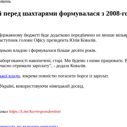
ривень
й перед шахтарями формувалася з 2008-го
ержавному бюджеті буде додатково передбачено не менше мільярд
 заступник голови Офісу президента Юлія Ковалів.
едньою владою і формувалася більше десяти років.
аборгованості накопичені, старі. Ми будемо з ними працювати. В
часно отримали зарплату", - додала Ковалів.
ької влади
, зокрема повністю погасити борги із зарплат.
Україні, використовуючи німецький досвід.
канал
https://t.me/korrespondentnet
енность по выплате зарплаты