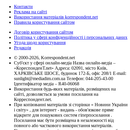
Контакти
Реклама на сайті
Використання матеріалів korrespondent.net
Правила користування сайтом
Договір користування сайтом
Політика у сфері конфіденційності і персональних даних
Угода щодо користування
Редакція
© 2000-2026, Korrespondent.net
Суб'єкт у сфері онлайн-медіа Назва онлайн-медіа –
«КореспонденТ.net» Адреса: 02091, місто Київ,
ХАРКІВСЬКЕ ШОСЕ, будинок 172-Б, офіс 208/1 E-mail:
sunlight@mediadim.com.ua
Телефон: 044-205-43-00
Ідентифікатор медіа – R40-06068
Використання будь-яких матеріалів, розміщених на
сайті, дозволяється за умови посилання на
Корреспондент.net.
При копіюванні матеріалів зі сторінки « Новини України
і світу» , для інтернет - видань - обов'язкове пряме
відкрите для пошукових систем гіперпосилання .
Посилання має бути розміщена в незалежності від
повного або часткового використання матеріалів.