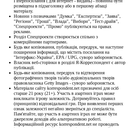
Гіперпосилання ( для інтернет - видань) - повинна бути
розміщена в підзаголовку або в першому абзаці
матеріалу.
Новини з позначками "Думка", "Експертиза", "Заява",
"Регіони", "Гроші", "Влада", "Вибори", "Тест-драйв",
"Спецпроекти", "Промо" публікуються на правах
реклами.
Розділ Спецпроекти створюється спільно з
комерційними партнерами.
Будь яке копіювання, публікація, передрук, чи наступне
поширення інформації, що містить посилання на
"Інтерфакс-Україна", EPA / UPG, суворо забороняється.
Власник веб-сторінки в розділі Я-Корреспондент є автор
публікації.
Будь-яке копіювання, передрук та відтворення
фотографічних творів та/або аудіовізуальних творів
правовласника Getty Images - суворо забороняється.
Матеріали сайту korrespondent.net призначені для осіб
старше 21 року (21+). Участь в азартних іграх може
викликати ігрову залежність. Дотримуйтесь правил
(принципів) відповідальної гри. При виявленні перших
ознак залежності негайно зверніться до спеціаліста.
Пам'ятайте, що участь в азартних іграх не може бути
джерелом доходів або альтернативою роботі.
Інформаційний ресурс korrespondent.net не проводить