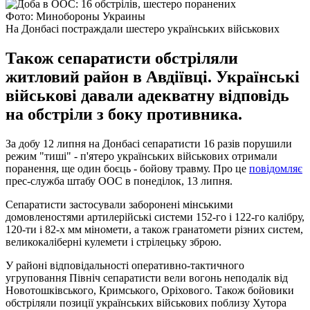
Фото: Минобороны Украины
На Донбасі постраждали шестеро українських військових
Також сепаратисти обстріляли
житловий район в Авдіївці. Українські
військові давали адекватну відповідь
на обстріли з боку противника.
За добу 12 липня на Донбасі сепаратисти 16 разів порушили
режим "тиші" - п'ятеро українських військових отримали
поранення, ще один боєць - бойову травму. Про це
повідомляє
прес-служба штабу ООС в понеділок, 13 липня.
Сепаратисти застосували заборонені мінськими
домовленостями артилерійські системи 152-го і 122-го калібру,
120-ти і 82-х мм міномети, а також гранатомети різних систем,
великокаліберні кулемети і стрілецьку зброю.
У районі відповідальності оперативно-тактичного
угруповання Північ сепаратисти вели вогонь неподалік від
Новотошківського, Кримського, Оріхового. Також бойовики
обстріляли позиції українських військових поблизу Хутора