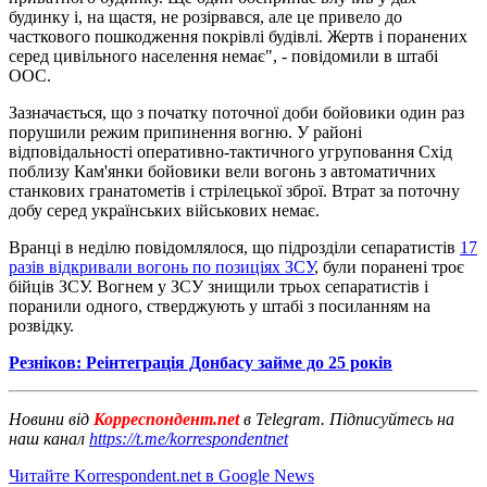
будинку і, на щастя, не розірвався, але це привело до
часткового пошкодження покрівлі будівлі. Жертв і поранених
серед цивільного населення немає", - повідомили в штабі
ООС.
Зазначається, що з початку поточної доби бойовики один раз
порушили режим припинення вогню. У районі
відповідальності оперативно-тактичного угруповання Схід
поблизу Кам'янки бойовики вели вогонь з автоматичних
станкових гранатометів і стрілецької зброї. Втрат за поточну
добу серед українських військових немає.
Вранці в неділю повідомлялося, що підрозділи сепаратистів
17
разів відкривали вогонь по позиціях ЗСУ
, були поранені троє
бійців ЗСУ. Вогнем у ЗСУ знищили трьох сепаратистів і
поранили одного, стверджують у штабі з посиланням на
розвідку.
Резніков: Реінтеграція Донбасу займе до 25 років
Новини від
Корреспондент.net
в Telegram. Підписуйтесь на
наш канал
https://t.me/korrespondentnet
Читайте Korrespondent.net в Google News