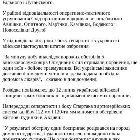
Вільного і Луганського.
У районі відповідальності оперативно-тактичного
угруповання Схід противник відкривав вогонь близько
Авдіївки, Опитного, Мар'їнки, Кам'янки, Водяного і
Новоселівки Другої.
У відповідь на обстріли з боку сепаратистів українські
військові застосували штатне озброєння.
"За минулу добу внаслідок ворожих обстрілів 5
військовослужбовців Об'єднаних сил отримали поранення, ще
один воїн - бойове травмування. Всі українські захисники
доставлені в медичні установи, де їм надана необхідна
допомога лікарів", - сказано в повідомленні.
Розвідка повідомляє, що 12 липня українські військові
знищили трьох бойовиків і щонайменше вісьмох поранили.
Напередодні сепаратисти з боку Спартака з артилерійських
систем калібру 122 мм і 120-ти мм мінометів обстріляли
житлові будинки в Авдіївці.
"У результаті обстрілу один боєприпас розірвався на городі
домогосподарства, і ударною хвилею пошкодило вікна
приватного будинку. Ще один боєприпас влучив у дах