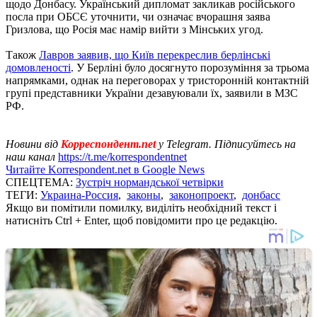
щодо Донбасу. Український дипломат закликав російського
посла при ОБСЄ уточнити, чи означає вчорашня заява
Гризлова, що Росія має намір вийти з Мінських угод.
Також
Лавров заявив, що Київ перекреслив берлінські
домовленості
. У Берліні було досягнуто порозуміння за трьома
напрямками, однак на переговорах у тристоронній контактній
групі представники України дезавуювали їх, заявили в МЗС
РФ.
Новини від
Корреспондент.net
у Telegram. Підписуйтесь на
наш канал
https://t.me/korrespondentnet
Читайте Korrespondent.net в Google News
СПЕЦТЕМА:
Зустріч нормандської четвірки
ТЕГИ:
Украина-Россия
,
законы
,
законопроект
,
донбасс
Якщо ви помітили помилку, виділіть необхідний текст і
натисніть Ctrl + Enter, щоб повідомити про це редакцію.