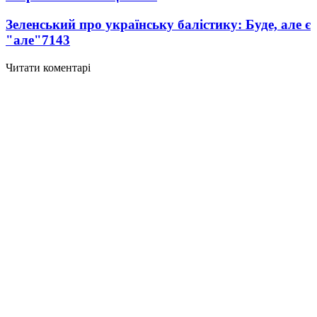
Зеленський про українську балістику: Буде, але є
"але"
7143
Читати коментарі