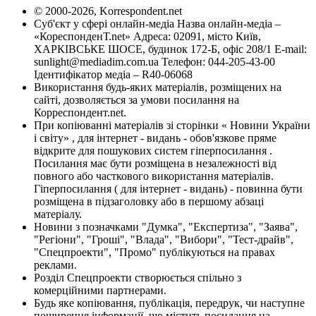
© 2000-2026, Korrespondent.net
Суб'єкт у сфері онлайн-медіа Назва онлайн-медіа –
«КореспонденТ.net» Адреса: 02091, місто Київ,
ХАРКІВСЬКЕ ШОСЕ, будинок 172-Б, офіс 208/1 E-mail:
sunlight@mediadim.com.ua
Телефон: 044-205-43-00
Ідентифікатор медіа – R40-06068
Використання будь-яких матеріалів, розміщених на
сайті, дозволяється за умови посилання на
Корреспондент.net.
При копіюванні матеріалів зі сторінки « Новини України
і світу» , для інтернет - видань - обов'язкове пряме
відкрите для пошукових систем гіперпосилання .
Посилання має бути розміщена в незалежності від
повного або часткового використання матеріалів.
Гіперпосилання ( для інтернет - видань) - повинна бути
розміщена в підзаголовку або в першому абзаці
матеріалу.
Новини з позначками "Думка", "Експертиза", "Заява",
"Регіони", "Гроші", "Влада", "Вибори", "Тест-драйв",
"Спецпроекти", "Промо" публікуються на правах
реклами.
Розділ Спецпроекти створюється спільно з
комерційними партнерами.
Будь яке копіювання, публікація, передрук, чи наступне
поширення інформації, що містить посилання на