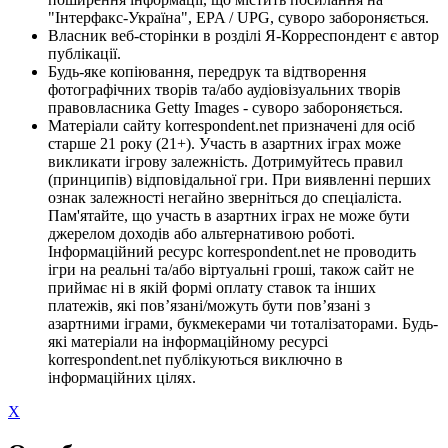
"Інтерфакс-Україна", EPA / UPG, суворо забороняється.
Власник веб-сторінки в розділі Я-Корреспондент є автор
публікації.
Будь-яке копіювання, передрук та відтворення
фотографічних творів та/або аудіовізуальних творів
правовласника Getty Images - суворо забороняється.
Матеріали сайту korrespondent.net призначені для осіб
старше 21 року (21+). Участь в азартних іграх може
викликати ігрову залежність. Дотримуйтесь правил
(принципів) відповідальної гри. При виявленні перших
ознак залежності негайно зверніться до спеціаліста.
Пам'ятайте, що участь в азартних іграх не може бути
джерелом доходів або альтернативою роботі.
Інформаційний ресурс korrespondent.net не проводить
ігри на реальні та/або віртуальні гроші, також сайт не
приймає ні в якій формі оплату ставок та інших
платежів, які пов’язані/можуть бути пов’язані з
азартними іграми, букмекерами чи тоталізаторами. Будь-
які матеріали на інформаційному ресурсі
korrespondent.net публікуються виключно в
інформаційних цілях.
X