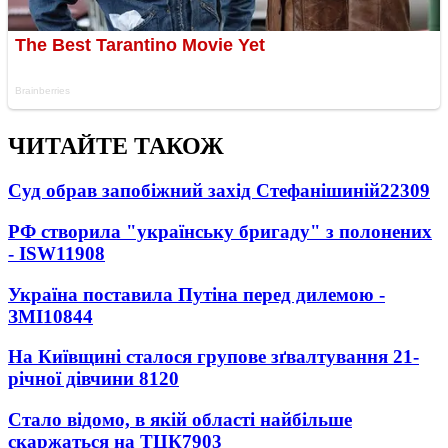
ЧИТАЙТЕ ТАКОЖ
Суд обрав запобіжний захід Стефанішиній
22309
РФ створила "українську бригаду" з полонених
- ISW
11908
Україна поставила Путіна перед дилемою -
ЗМІ
10844
На Київщині сталося групове зґвалтування 21-
річної дівчини
8120
Стало відомо, в якій області найбільше
скаржаться на ТЦК
7903