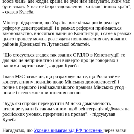
зобов'язань, але жодна країна не буде нам вказувати, яким має
бути закон. У нас не бюро задоволення "хотілок" інших країн",
- сказав Кулеба.
Міністр підкреслив, що Україна вже кілька років реалізує
реформу децентралізації, і в рамках реформи приймається
законодавство, вносяться зміни до Конституції, і саме в рамках
цього процесу можна розглядати повноваження окупованих
районів Донецької та Луганської областей.
"Що стосується згадок так званих ОРДЛО в Конституції, то
для нас це неприйнятно і ми відверто про це говоримо з
нашими партнерами", - додав Кулеба.
Глава МЗС зазначив, що розраховує на те, що Росія займе
конструктивну позицію щодо Мінських домовленостей і
почне з першого і найважливішого правила Мінських угод -
повне і всеосяжне припинення вогню.
"Будь-які спроби перекрутити Мінські домовленості,
інтерпретувати їх таким чином, щоб реінтеграція відбулася на
російських умовах, приречені на провал", - підсумував
Кулеба.
Нагадаємо, що
Україна вимагає від РФ пояснень
через заяви