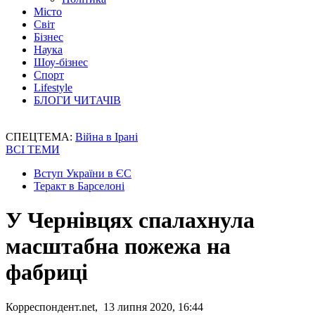
Місто
Світ
Бізнес
Наука
Шоу-бізнес
Спорт
Lifestyle
БЛОГИ ЧИТАЧІВ
СПЕЦТЕМА:
Війна в Ірані
ВСІ ТЕМИ
Вступ України в ЄС
Теракт в Барселоні
У Чернівцях спалахнула
масштабна пожежа на
фабриці
Корреспондент.net, 13 липня 2020, 16:44