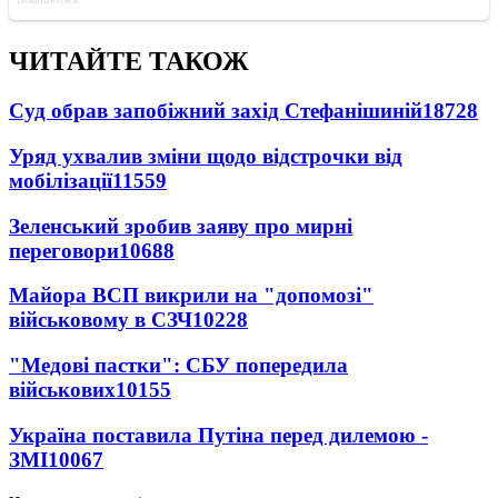
ЧИТАЙТЕ ТАКОЖ
Суд обрав запобіжний захід Стефанішиній
18728
Уряд ухвалив зміни щодо відстрочки від
мобілізації
11559
Зеленський зробив заяву про мирні
переговори
10688
Майора ВСП викрили на "допомозі"
військовому в СЗЧ
10228
"Медові пастки": СБУ попередила
військових
10155
Україна поставила Путіна перед дилемою -
ЗМІ
10067