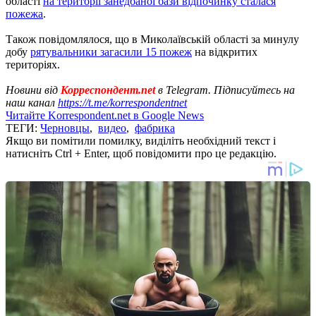
області
на території занедбаної бази відпочинку сталася
пожежа
.
Також повідомлялося, що в Миколаївській області за минулу
добу
рятувальники загасили 15 пожеж
на відкритих
територіях.
Новини від
Корреспондент.net
в Telegram. Підписуйтесь на
наш канал
https://t.me/korrespondentnet
Читайте Korrespondent.net в Google News
ТЕГИ:
Черновцы
,
видео
,
фабрика
Якщо ви помітили помилку, виділіть необхідний текст і
натисніть Ctrl + Enter, щоб повідомити про це редакцію.