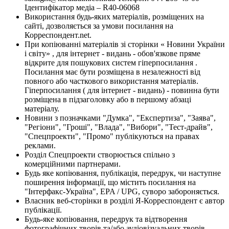
Ідентифікатор медіа – R40-06068
Використання будь-яких матеріалів, розміщених на
сайті, дозволяється за умови посилання на
Корреспондент.net.
При копіюванні матеріалів зі сторінки « Новини України
і світу» , для інтернет - видань - обов'язкове пряме
відкрите для пошукових систем гіперпосилання .
Посилання має бути розміщена в незалежності від
повного або часткового використання матеріалів.
Гіперпосилання ( для інтернет - видань) - повинна бути
розміщена в підзаголовку або в першому абзаці
матеріалу.
Новини з позначками "Думка", "Експертиза", "Заява",
"Регіони", "Гроші", "Влада", "Вибори", "Тест-драйв",
"Спецпроекти", "Промо" публікуються на правах
реклами.
Розділ Спецпроекти створюється спільно з
комерційними партнерами.
Будь яке копіювання, публікація, передрук, чи наступне
поширення інформації, що містить посилання на
"Інтерфакс-Україна", EPA / UPG, суворо забороняється.
Власник веб-сторінки в розділі Я-Корреспондент є автор
публікації.
Будь-яке копіювання, передрук та відтворення
фотографічних творів та/або аудіовізуальних творів