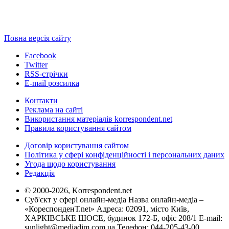
Повна версія сайту
Facebook
Twitter
RSS-стрічки
E-mail розсилка
Контакти
Реклама на сайті
Використання матеріалів korrespondent.net
Правила користування сайтом
Договір користування сайтом
Політика у сфері конфіденційності і персональних даних
Угода щодо користування
Редакція
© 2000-2026, Korrespondent.net
Суб'єкт у сфері онлайн-медіа Назва онлайн-медіа –
«КореспонденТ.net» Адреса: 02091, місто Київ,
ХАРКІВСЬКЕ ШОСЕ, будинок 172-Б, офіс 208/1 E-mail:
sunlight@mediadim.com.ua
Телефон: 044-205-43-00