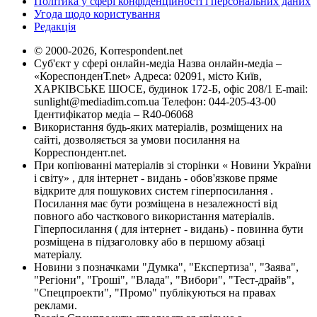
Політика у сфері конфіденційності і персональних даних
Угода щодо користування
Редакція
© 2000-2026, Korrespondent.net
Суб'єкт у сфері онлайн-медіа Назва онлайн-медіа –
«КореспонденТ.net» Адреса: 02091, місто Київ,
ХАРКІВСЬКЕ ШОСЕ, будинок 172-Б, офіс 208/1 E-mail:
sunlight@mediadim.com.ua
Телефон: 044-205-43-00
Ідентифікатор медіа – R40-06068
Використання будь-яких матеріалів, розміщених на
сайті, дозволяється за умови посилання на
Корреспондент.net.
При копіюванні матеріалів зі сторінки « Новини України
і світу» , для інтернет - видань - обов'язкове пряме
відкрите для пошукових систем гіперпосилання .
Посилання має бути розміщена в незалежності від
повного або часткового використання матеріалів.
Гіперпосилання ( для інтернет - видань) - повинна бути
розміщена в підзаголовку або в першому абзаці
матеріалу.
Новини з позначками "Думка", "Експертиза", "Заява",
"Регіони", "Гроші", "Влада", "Вибори", "Тест-драйв",
"Спецпроекти", "Промо" публікуються на правах
реклами.