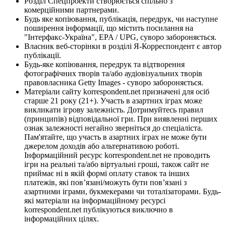
Розділ Спецпроекти створюється спільно з
комерційними партнерами.
Будь яке копіювання, публікація, передрук, чи наступне
поширення інформації, що містить посилання на
"Інтерфакс-Україна", EPA / UPG, суворо забороняється.
Власник веб-сторінки в розділі Я-Корреспондент є автор
публікації.
Будь-яке копіювання, передрук та відтворення
фотографічних творів та/або аудіовізуальних творів
правовласника Getty Images - суворо забороняється.
Матеріали сайту korrespondent.net призначені для осіб
старше 21 року (21+). Участь в азартних іграх може
викликати ігрову залежність. Дотримуйтесь правил
(принципів) відповідальної гри. При виявленні перших
ознак залежності негайно зверніться до спеціаліста.
Пам'ятайте, що участь в азартних іграх не може бути
джерелом доходів або альтернативою роботі.
Інформаційний ресурс korrespondent.net не проводить
ігри на реальні та/або віртуальні гроші, також сайт не
приймає ні в якій формі оплату ставок та інших
платежів, які пов’язані/можуть бути пов’язані з
азартними іграми, букмекерами чи тоталізаторами. Будь-
які матеріали на інформаційному ресурсі
korrespondent.net публікуються виключно в
інформаційних цілях.