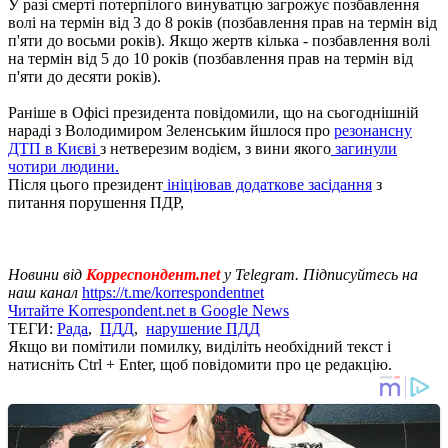
У разі смерті потерпілого винуватцю загрожує позбавлення
волі на термін від 3 до 8 років (позбавлення прав на термін від
п'яти до восьми років). Якщо жертв кілька - позбавлення волі
на термін від 5 до 10 років (позбавлення прав на термін від
п'яти до десяти років).
Раніше в Офісі президента повідомили, що на сьогоднішній
нараді з Володимиром Зеленським йшлося про
резонансну
ДТП в Києві
з нетверезим водієм, з вини якого
загинули
чотири людини.
Після цього президент
ініціював додаткове засідання
з
питання порушення ПДР,
Новини від
Корреспондент.net
у Telegram. Підписуйтесь на
наш канал
https://t.me/korrespondentnet
Читайте Korrespondent.net в Google News
ТЕГИ:
Рада
,
ПДД
,
нарушение ПДД
Якщо ви помітили помилку, виділіть необхідний текст і
натисніть Ctrl + Enter, щоб повідомити про це редакцію.