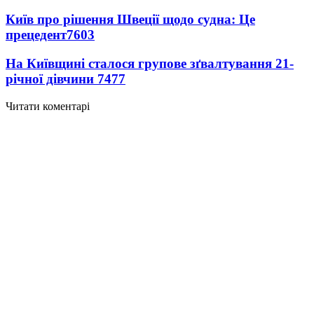
Київ про рішення Швеції щодо судна: Це
прецедент
7603
На Київщині сталося групове зґвалтування 21-
річної дівчини
7477
Читати коментарі