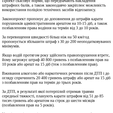
Проект скасовує норми, що передбачають накладення
штрафних балів, а також законодавчо закріплює можливість
використання поліцією технічних засобів відеозапису.
Законопроект пропонує до доповнення до штрафів карати
порушників адміністративним арештом на 10-15 діб, а також
позбавленням права водіння на термін від 3 до 10 років.
За перевищення швидкості більш ніж на 50 км/год
пропонується збільшити штраф з 30 до 200 неоподатковуваних
мінімумів.
Якщо водій протягом року здійснить правопорушення втретє,
йому загрожує штраф 40 800 гривень з позбавленням прав на
10 років або арешт на 15 діб (теж з позбавленням прав).
Вживання алкоголю або наркотичних речовин після ДТП і до
огляду спричинить 20 400 гривень штрафу або арешт на 15 діб
з позбавленням прав на термін до трьох років.
За ДТП, в результаті якої потерпілий отримав травми
середньої тяжкості, планують карати штрафом від 51 до 85
тисяч гривень або арештом на строк до шести місяців
(позбавлення прав на 5 років).