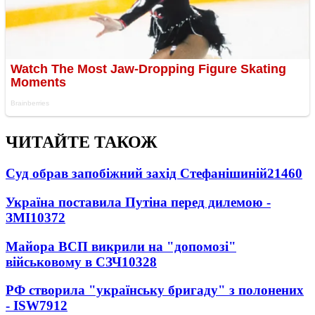
ЧИТАЙТЕ ТАКОЖ
Суд обрав запобіжний захід Стефанішиній
21460
Україна поставила Путіна перед дилемою -
ЗМІ
10372
Майора ВСП викрили на "допомозі"
військовому в СЗЧ
10328
РФ створила "українську бригаду" з полонених
- ISW
7912