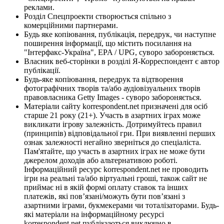
реклами.
Розділ Спецпроекти створюється спільно з
комерційними партнерами.
Будь яке копіювання, публікація, передрук, чи наступне
поширення інформації, що містить посилання на
"Інтерфакс-Україна", EPA / UPG, суворо забороняється.
Власник веб-сторінки в розділі Я-Корреспондент є автор
публікації.
Будь-яке копіювання, передрук та відтворення
фотографічних творів та/або аудіовізуальних творів
правовласника Getty Images - суворо забороняється.
Матеріали сайту korrespondent.net призначені для осіб
старше 21 року (21+). Участь в азартних іграх може
викликати ігрову залежність. Дотримуйтесь правил
(принципів) відповідальної гри. При виявленні перших
ознак залежності негайно зверніться до спеціаліста.
Пам'ятайте, що участь в азартних іграх не може бути
джерелом доходів або альтернативою роботі.
Інформаційний ресурс korrespondent.net не проводить
ігри на реальні та/або віртуальні гроші, також сайт не
приймає ні в якій формі оплату ставок та інших
платежів, які пов’язані/можуть бути пов’язані з
азартними іграми, букмекерами чи тоталізаторами. Будь-
які матеріали на інформаційному ресурсі
korrespondent.net публікуються виключно в