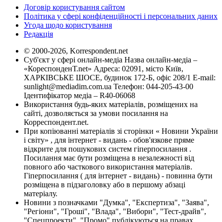
Договір користування сайтом
Політика у сфері конфіденційності і персональних даних
Угода щодо користування
Редакція
© 2000-2026, Korrespondent.net
Суб'єкт у сфері онлайн-медіа Назва онлайн-медіа –
«КореспонденТ.net» Адреса: 02091, місто Київ,
ХАРКІВСЬКЕ ШОСЕ, будинок 172-Б, офіс 208/1 E-mail:
sunlight@mediadim.com.ua
Телефон: 044-205-43-00
Ідентифікатор медіа – R40-06068
Використання будь-яких матеріалів, розміщених на
сайті, дозволяється за умови посилання на
Корреспондент.net.
При копіюванні матеріалів зі сторінки « Новини України
і світу» , для інтернет - видань - обов'язкове пряме
відкрите для пошукових систем гіперпосилання .
Посилання має бути розміщена в незалежності від
повного або часткового використання матеріалів.
Гіперпосилання ( для інтернет - видань) - повинна бути
розміщена в підзаголовку або в першому абзаці
матеріалу.
Новини з позначками "Думка", "Експертиза", "Заява",
"Регіони", "Гроші", "Влада", "Вибори", "Тест-драйв",
"Спецпроекти", "Промо" публікуються на правах