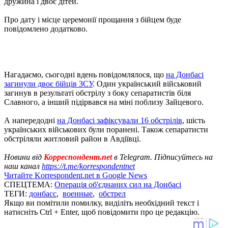
дружина і двоє дітей.
Про дату і місце церемонії прощання з бійцем буде
повідомлено додатково.
Нагадаємо, сьогодні вдень повідомлялося, що
на Донбасі
загинули двоє бійців ЗСУ
. Один український військовий
загинув в результаті обстрілу з боку сепаратистів біля
Славного, а інший підірвався на міні поблизу Зайцевого.
А напередодні
на Донбасі зафіксували 16 обстрілів
, шість
українських військових були поранені. Також сепаратисти
обстріляли житловий район в Авдіївці.
Новини від
Корреспондент.net
в Telegram. Підписуйтесь на
наш канал
https://t.me/korrespondentnet
Читайте Korrespondent.net в Google News
СПЕЦТЕМА:
Операція об'єднаних сил на Донбасі
ТЕГИ:
донбасс
,
военные
,
обстрел
Якщо ви помітили помилку, виділіть необхідний текст і
натисніть Ctrl + Enter, щоб повідомити про це редакцію.