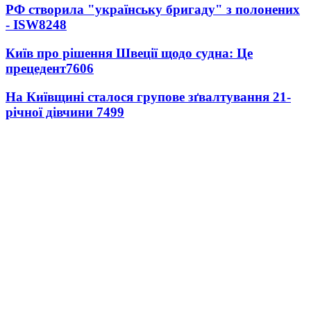
РФ створила "українську бригаду" з полонених
- ISW
8248
Київ про рішення Швеції щодо судна: Це
прецедент
7606
На Київщині сталося групове зґвалтування 21-
річної дівчини
7499