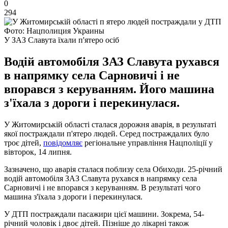
0
294
Фото: Нацполиция Украины
У ЗАЗ Славута їхали п'ятеро осіб
Водій автомобіля ЗАЗ Славута рухався
в напрямку села Сарновичі і не
впорався з керуванням. Його машина
з'їхала з дороги і перекинулася.
У Житомирській області сталася дорожня аварія, в результаті
якої постраждали п'ятеро людей. Серед постраждалих було
троє дітей,
повідомляє
регіональне управління Нацполіції у
вівторок, 14 липня.
Зазначено, що аварія сталася поблизу села Обиходи. 25-річний
водій автомобіля ЗАЗ Славута рухався в напрямку села
Сарновичі і не впорався з керуванням. В результаті чого
машина з'їхала з дороги і перекинулася.
У ДТП постраждали пасажири цієї машини. Зокрема, 54-
річний чоловік і двоє дітей. Пізніше до лікарні також