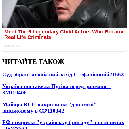
ЧИТАЙТЕ ТАКОЖ
Суд обрав запобіжний захід Стефанішиній
21663
Україна поставила Путіна перед дилемою -
ЗМІ
10406
Майора ВСП викрили на "допомозі"
військовому в СЗЧ
10342
РФ створила "українську бригаду" з полонених
- ISW
8532