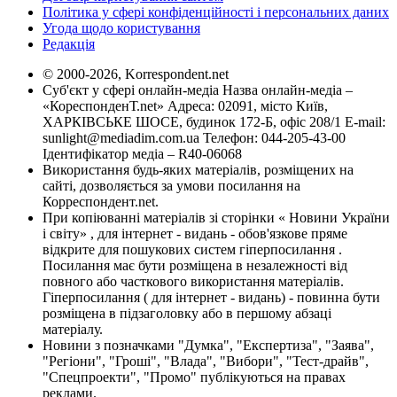
Політика у сфері конфіденційності і персональних даних
Угода щодо користування
Редакція
© 2000-2026, Korrespondent.net
Суб'єкт у сфері онлайн-медіа Назва онлайн-медіа –
«КореспонденТ.net» Адреса: 02091, місто Київ,
ХАРКІВСЬКЕ ШОСЕ, будинок 172-Б, офіс 208/1 E-mail:
sunlight@mediadim.com.ua
Телефон: 044-205-43-00
Ідентифікатор медіа – R40-06068
Використання будь-яких матеріалів, розміщених на
сайті, дозволяється за умови посилання на
Корреспондент.net.
При копіюванні матеріалів зі сторінки « Новини України
і світу» , для інтернет - видань - обов'язкове пряме
відкрите для пошукових систем гіперпосилання .
Посилання має бути розміщена в незалежності від
повного або часткового використання матеріалів.
Гіперпосилання ( для інтернет - видань) - повинна бути
розміщена в підзаголовку або в першому абзаці
матеріалу.
Новини з позначками "Думка", "Експертиза", "Заява",
"Регіони", "Гроші", "Влада", "Вибори", "Тест-драйв",
"Спецпроекти", "Промо" публікуються на правах
реклами.