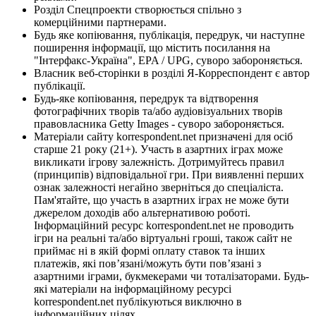
Розділ Спецпроекти створюється спільно з
комерційними партнерами.
Будь яке копіювання, публікація, передрук, чи наступне
поширення інформації, що містить посилання на
"Інтерфакс-Україна", EPA / UPG, суворо забороняється.
Власник веб-сторінки в розділі Я-Корреспондент є автор
публікації.
Будь-яке копіювання, передрук та відтворення
фотографічних творів та/або аудіовізуальних творів
правовласника Getty Images - суворо забороняється.
Матеріали сайту korrespondent.net призначені для осіб
старше 21 року (21+). Участь в азартних іграх може
викликати ігрову залежність. Дотримуйтесь правил
(принципів) відповідальної гри. При виявленні перших
ознак залежності негайно зверніться до спеціаліста.
Пам'ятайте, що участь в азартних іграх не може бути
джерелом доходів або альтернативою роботі.
Інформаційний ресурс korrespondent.net не проводить
ігри на реальні та/або віртуальні гроші, також сайт не
приймає ні в якій формі оплату ставок та інших
платежів, які пов’язані/можуть бути пов’язані з
азартними іграми, букмекерами чи тоталізаторами. Будь-
які матеріали на інформаційному ресурсі
korrespondent.net публікуються виключно в
інформаційних цілях.