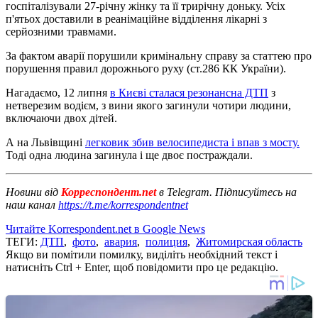
госпіталізували 27-річну жінку та її трирічну доньку. Усіх
п'ятьох доставили в реанімаційне відділення лікарні з
серйозними травмами.
За фактом аварії порушили кримінальну справу за статтею про
порушення правил дорожнього руху (ст.286 КК України).
Нагадаємо, 12 липня
в Києві сталася резонансна ДТП
з
нетверезим водієм, з вини якого загинули чотири людини,
включаючи двох дітей.
А на Львівщині
легковик збив велосипедиста і впав з мосту.
Тоді одна людина загинула і ще двоє постраждали.
Новини від
Корреспондент.net
в Telegram. Підписуйтесь на
наш канал
https://t.me/korrespondentnet
Читайте Korrespondent.net в Google News
ТЕГИ:
ДТП
,
фото
,
авария
,
полиция
,
Житомирская область
Якщо ви помітили помилку, виділіть необхідний текст і
натисніть Ctrl + Enter, щоб повідомити про це редакцію.