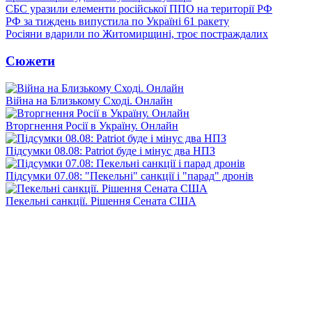
СБС уразили елементи російської ППО на території РФ
РФ за тиждень випустила по Україні 61 ракету
Росіяни вдарили по Житомирщині, троє постраждалих
Сюжети
Війна на Близькому Сході. Онлайн
Вторгнення Росії в Україну. Онлайн
Підсумки 08.08: Patriot буде і мінус два НПЗ
Підсумки 07.08: "Пекельні" санкції і "парад" дронів
Пекельні санкції. Рішення Сената США