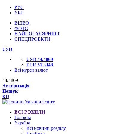
РУС
УКР
ВІДЕО
ФОТО
НАЙПОПУЛЯРНІШІ
СПЕЦПРОЕКТИ
USD
USD
44.4869
EUR
51.3348
Всі курси валют
44.4869
Авторизація
Пошук
RU
ВСІ РОЗДІЛИ
Головна
Україна
Всі новини розділу
Політика