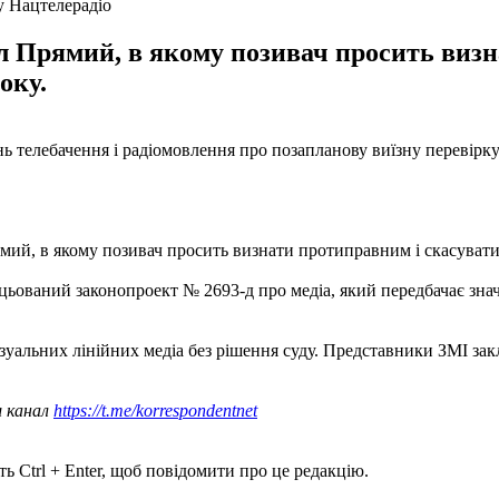
у Нацтелерадіо
 Прямий, в якому позивач просить визн
оку.
 телебачення і радіомовлення про позапланову виїзну перевірку.
й, в якому позивач просить визнати протиправним і скасувати в
ацьований законопроект № 2693-д про медіа, який передбачає зн
ізуальних лінійних медіа без рішення суду. Представники ЗМІ з
ш канал
https://t.me/korrespondentnet
ь Ctrl + Enter, щоб повідомити про це редакцію.