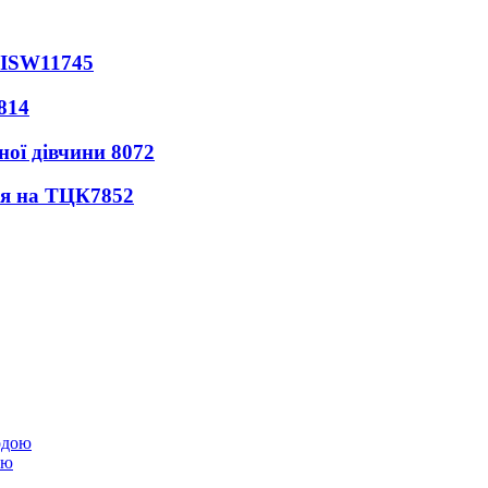
 ISW
11745
814
ної дівчини
8072
ся на ТЦК
7852
ою