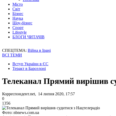
Місто
Світ
Бізнес
Наука
Шоу-бізнес
Спорт
Lifestyle
БЛОГИ ЧИТАЧІВ
СПЕЦТЕМА:
Війна в Ірані
ВСІ ТЕМИ
Вступ України в ЄС
Теракт в Барселоні
Телеканал Прямий вирішив су
Корреспондент.net, 14 липня 2020, 17:57
0
1356
Фото: nbnews.com.ua