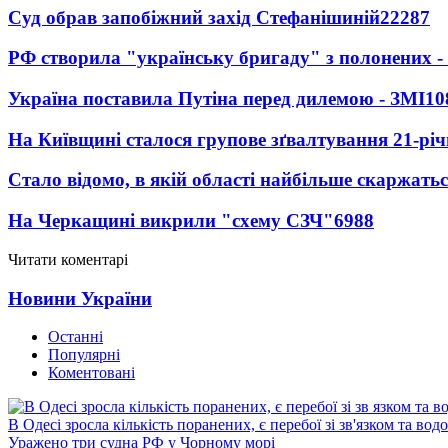
Суд обрав запобіжний захід Стефанішиній
22287
РФ створила "українську бригаду" з полонених -
Україна поставила Путіна перед дилемою - ЗМІ
10
На Київщині сталося групове зґвалтування 21-річ
Стало відомо, в якій області найбільше скаржать
На Черкащині викрили "схему СЗЧ"
6988
Читати коментарі
Новини України
Останні
Популярні
Коментовані
В Одесі зросла кількість поранених, є перебої зі зв'язком та вод
Уражено три судна РФ у Чорному морі