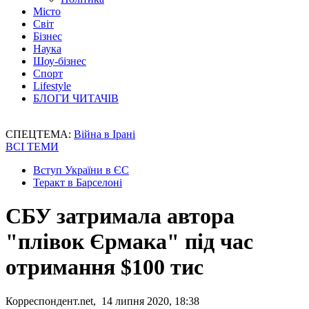
Місто
Світ
Бізнес
Наука
Шоу-бізнес
Спорт
Lifestyle
БЛОГИ ЧИТАЧІВ
СПЕЦТЕМА:
Війна в Ірані
ВСІ ТЕМИ
Вступ України в ЄС
Теракт в Барселоні
СБУ затримала автора
"плівок Єрмака" під час
отримання $100 тис
Корреспондент.net, 14 липня 2020, 18:38