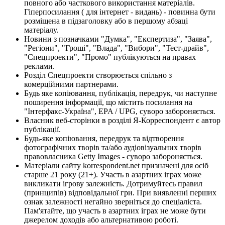
повного або часткового використання матеріалів.
Гіперпосилання ( для інтернет - видань) - повинна бути
розміщена в підзаголовку або в першому абзаці
матеріалу.
Новини з позначками "Думка", "Експертиза", "Заява",
"Регіони", "Гроші", "Влада", "Вибори", "Тест-драйв",
"Спецпроекти", "Промо" публікуються на правах
реклами.
Розділ Спецпроекти створюється спільно з
комерційними партнерами.
Будь яке копіювання, публікація, передрук, чи наступне
поширення інформації, що містить посилання на
"Інтерфакс-Україна", EPA / UPG, суворо забороняється.
Власник веб-сторінки в розділі Я-Корреспондент є автор
публікації.
Будь-яке копіювання, передрук та відтворення
фотографічних творів та/або аудіовізуальних творів
правовласника Getty Images - суворо забороняється.
Матеріали сайту korrespondent.net призначені для осіб
старше 21 року (21+). Участь в азартних іграх може
викликати ігрову залежність. Дотримуйтесь правил
(принципів) відповідальної гри. При виявленні перших
ознак залежності негайно зверніться до спеціаліста.
Пам'ятайте, що участь в азартних іграх не може бути
джерелом доходів або альтернативою роботі.