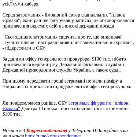
усієї суми хабаря.
Серед затриманих - ймовірний автор скандальних "плівок
Єрмака", який раніше фігурував у записах, де обговорювалося
призначення окремих осіб на високі державні посади.
"Сьогоднішнє затримання свідчить про те, що викривачі
"гучних плівок" насправді виявилися звичайними шахраями",
- підкреслили в СБУ.
За даними офісу генерального прокурора, $100 тис. нібито
призначалися керівництву Державної фіскальної служби і
Державної прикордонної служби України, а також судді.
При цьому передавати гроші затримані не мали наміру, а
збиралися їх привласнити, відзначають в офісі генпрокурора.
Як повідомлялося раніше, СБУ
затримала фігуранта "плівок
Єрмака"
Дмитра Штанька і його спільника після отримання
$100 тис.
Новини від
Корреспондент.net
у Telegram. Підписуйтесь на
наш канал
https://t.me/korrespondentnet