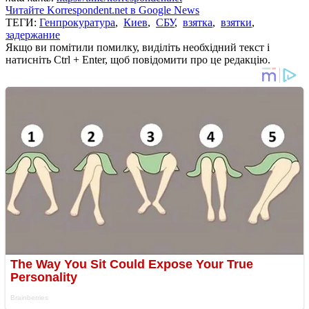
Читайте Korrespondent.net в Google News
ТЕГИ:
Генпрокуратура
,
Киев
,
СБУ
,
взятка
,
взятки
,
задержание
Якщо ви помітили помилку, виділіть необхідний текст і
натисніть Ctrl + Enter, щоб повідомити про це редакцію.