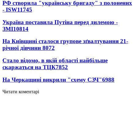
РФ створила "українську бригаду" з полонених
- ISW
11745
Україна поставила Путіна перед дилемою -
ЗМІ
10814
На Київщині сталося групове зґвалтування 21-
річної дівчини
8072
Стало відомо, в якій області найбільше
скаржаться на ТЦК
7852
На Черкащині викрили "схему СЗЧ"
6988
Читати коментарі