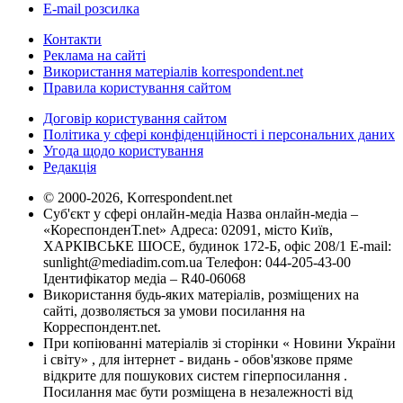
E-mail розсилка
Контакти
Реклама на сайті
Використання матеріалів korrespondent.net
Правила користування сайтом
Договір користування сайтом
Політика у сфері конфіденційності і персональних даних
Угода щодо користування
Редакція
© 2000-2026, Korrespondent.net
Суб'єкт у сфері онлайн-медіа Назва онлайн-медіа –
«КореспонденТ.net» Адреса: 02091, місто Київ,
ХАРКІВСЬКЕ ШОСЕ, будинок 172-Б, офіс 208/1 E-mail:
sunlight@mediadim.com.ua
Телефон: 044-205-43-00
Ідентифікатор медіа – R40-06068
Використання будь-яких матеріалів, розміщених на
сайті, дозволяється за умови посилання на
Корреспондент.net.
При копіюванні матеріалів зі сторінки « Новини України
і світу» , для інтернет - видань - обов'язкове пряме
відкрите для пошукових систем гіперпосилання .
Посилання має бути розміщена в незалежності від