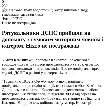
0
239
Фото: ГСЧС
Ніхто не постраждав
Рятувальники ДСНС прийшли на
допомогу з гумовим моторним човном і
катером. Ніхто не постраждав.
У місті Кам'янка-Дніпровська в акваторії Каховського
водосховища заглох мотор прогулянкового катера, через що
довелося викликати рятувальників. Про це повідомляє прес-
служба ДСНС в регіоні у вівторок, 14 липня.
"13 липня о 18:52 в Службу порятунку... надійшло
повідомлення про подію на воді, яка сталася в місті Кам'янка-
Дніпровська в акваторії Каховського водосховища в районі
півострова. Як з'ясувалося, на відстані 300 м від берега на
прогулянковому катері, який рухався по маршруту Нікополь -
Кам'янка-Дніпровська, вийшов з ладу мотор. На катері