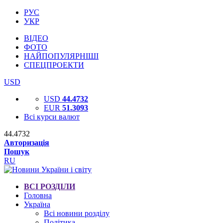
РУС
УКР
ВІДЕО
ФОТО
НАЙПОПУЛЯРНІШІ
СПЕЦПРОЕКТИ
USD
USD
44.4732
EUR
51.3093
Всі курси валют
44.4732
Авторизація
Пошук
RU
ВСІ РОЗДІЛИ
Головна
Україна
Всі новини розділу
Політика