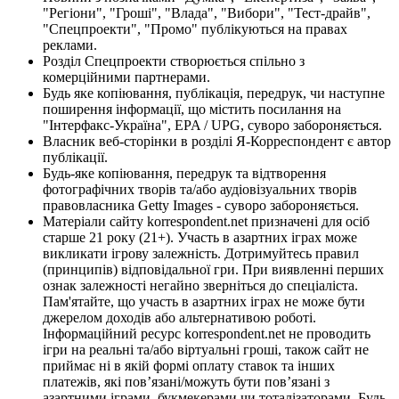
"Регіони", "Гроші", "Влада", "Вибори", "Тест-драйв",
"Спецпроекти", "Промо" публікуються на правах
реклами.
Розділ Спецпроекти створюється спільно з
комерційними партнерами.
Будь яке копіювання, публікація, передрук, чи наступне
поширення інформації, що містить посилання на
"Інтерфакс-Україна", EPA / UPG, суворо забороняється.
Власник веб-сторінки в розділі Я-Корреспондент є автор
публікації.
Будь-яке копіювання, передрук та відтворення
фотографічних творів та/або аудіовізуальних творів
правовласника Getty Images - суворо забороняється.
Матеріали сайту korrespondent.net призначені для осіб
старше 21 року (21+). Участь в азартних іграх може
викликати ігрову залежність. Дотримуйтесь правил
(принципів) відповідальної гри. При виявленні перших
ознак залежності негайно зверніться до спеціаліста.
Пам'ятайте, що участь в азартних іграх не може бути
джерелом доходів або альтернативою роботі.
Інформаційний ресурс korrespondent.net не проводить
ігри на реальні та/або віртуальні гроші, також сайт не
приймає ні в якій формі оплату ставок та інших
платежів, які пов’язані/можуть бути пов’язані з
азартними іграми, букмекерами чи тоталізаторами. Будь-