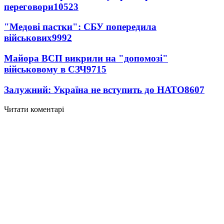
переговори
10523
"Медові пастки": СБУ попередила
військових
9992
Майора ВСП викрили на "допомозі"
військовому в СЗЧ
9715
Залужний: Україна не вступить до НАТО
8607
Читати коментарі