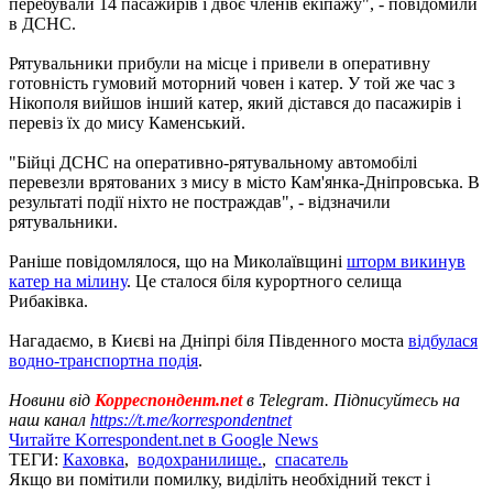
перебували 14 пасажирів і двоє членів екіпажу", - повідомили
в ДСНС.
Рятувальники прибули на місце і привели в оперативну
готовність гумовий моторний човен і катер. У той же час з
Нікополя вийшов інший катер, який дістався до пасажирів і
перевіз їх до мису Каменський.
"Бійці ДСНС на оперативно-рятувальному автомобілі
перевезли врятованих з мису в місто Кам'янка-Дніпровська. В
результаті події ніхто не постраждав", - відзначили
рятувальники.
Раніше повідомлялося, що на Миколаївщині
шторм викинув
катер на мілину
. Це сталося біля курортного селища
Рибаківка.
Нагадаємо, в Києві на Дніпрі біля Південного моста
відбулася
водно-транспортна подія
.
Новини від
Корреспондент.net
в Telegram. Підписуйтесь на
наш канал
https://t.me/korrespondentnet
Читайте Korrespondent.net в Google News
ТЕГИ:
Каховка
,
водохранилище.
,
спасатель
Якщо ви помітили помилку, виділіть необхідний текст і