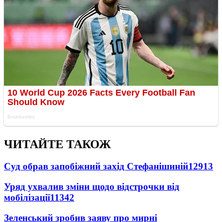
ЧИТАЙТЕ ТАКОЖ
Суд обрав запобіжний захід Стефанішиній
12913
Уряд ухвалив зміни щодо відстрочки від
мобілізації
11342
Зеленський зробив заяву про мирні