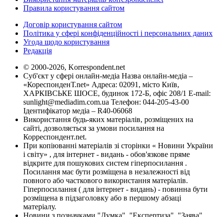
Правила користування сайтом
Договір користування сайтом
Політика у сфері конфіденційності і персональних даних
Угода щодо користування
Редакція
© 2000-2026, Korrespondent.net
Суб'єкт у сфері онлайн-медіа Назва онлайн-медіа –
«КореспонденТ.net» Адреса: 02091, місто Київ,
ХАРКІВСЬКЕ ШОСЕ, будинок 172-Б, офіс 208/1 E-mail:
sunlight@mediadim.com.ua
Телефон: 044-205-43-00
Ідентифікатор медіа – R40-06068
Використання будь-яких матеріалів, розміщених на
сайті, дозволяється за умови посилання на
Корреспондент.net.
При копіюванні матеріалів зі сторінки « Новини України
і світу» , для інтернет - видань - обов'язкове пряме
відкрите для пошукових систем гіперпосилання .
Посилання має бути розміщена в незалежності від
повного або часткового використання матеріалів.
Гіперпосилання ( для інтернет - видань) - повинна бути
розміщена в підзаголовку або в першому абзаці
матеріалу.
Новини з позначками "Думка", "Експертиза", "Заява",