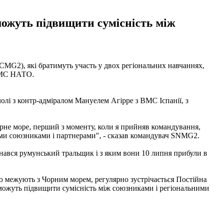
можуть підвищити сумісність між
G2), які братимуть участь у двох регіональних навчаннях,
ВМС НАТО.
чолі з контр-адміралом Мануелем Агірре з ВМС Іспанії, з
рне море, перший з моменту, коли я прийняв командування,
ми союзниками і партнерами", - сказав командувач SNMG2.
ався румунський тральщик і з яким вони 10 липня прибули в
о межують з Чорним морем, регулярно зустрічається Постійна
оможуть підвищити сумісність між союзниками і регіональними