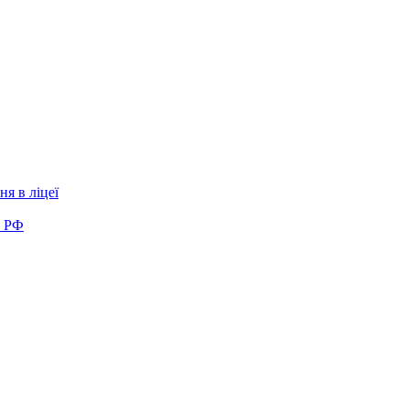
я в ліцеї
в РФ