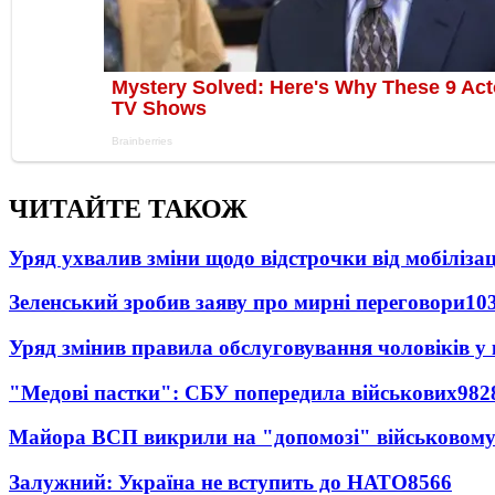
ЧИТАЙТЕ ТАКОЖ
Уряд ухвалив зміни щодо відстрочки від мобілізац
Зеленський зробив заяву про мирні переговори
10
Уряд змінив правила обслуговування чоловіків у
"Медові пастки": СБУ попередила військових
982
Майора ВСП викрили на "допомозі" військовому
Залужний: Україна не вступить до НАТО
8566