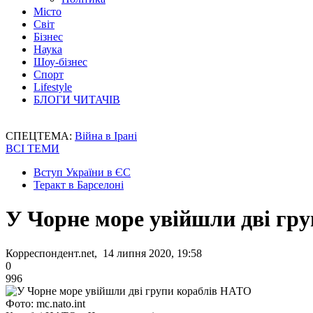
Місто
Світ
Бізнес
Наука
Шоу-бізнес
Спорт
Lifestyle
БЛОГИ ЧИТАЧІВ
СПЕЦТЕМА:
Війна в Ірані
ВСІ ТЕМИ
Вступ України в ЄС
Теракт в Барселоні
У Чорне море увійшли дві гр
Корреспондент.net, 14 липня 2020, 19:58
0
996
Фото: mc.nato.int