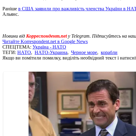
Раніше
в США заявили про важливість членства України в НА
Альянс.
Новини від
Корреспондент.net
у Telegram. Підписуйтесь на на
Читайте Korrespondent.net в Google News
СПЕЦТЕМА:
Україна - НАТО
ТЕГИ:
НАТО
,
НАТО-Украина
,
Черное море
,
корабли
Якщо ви помітили помилку, виділіть необхідний текст і натисніт