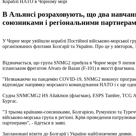
Кораблі НАТО в Чорному морі
В Альянсі розраховують, що два навчан
союзниками і регіональними партнерами
У Чорне море увійшли кораблі Постійної військово-морської 
організованих флотами Болгарії та України. Про це у вівторок,
Відзначається, що група SNMG2 прибула в Чорне море 9 липня і с
іспанським фрегатом Alvaro de Bazan (F-101) в якості флагмана.
"Незважаючи на пандемію COVID-19, SNMG2 виконує програму за
відповідає напрямку морського командування НАТО і є ще одн
Судна SNMCMG2 HS Aliakmon (флагман), ESPS Tambre, TCG Amas
Бургас.
"З трьома країнами-союзниками, Болгарією, Румунією та Туреч
військово-морська група в регіоні. Крім проведення патрулюва
партнерами", - йдеться в заяві.
Заплановані візити до Болгарії і України найближчими днями.