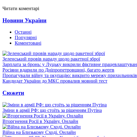
Читати коментарі
Новини України
Останні
Популярні
Коментовані
Зеленський провів нараду щодо ракетної зброї
Зарплата за бронь: у Луцьку викрили фіктивне працевлаштуванн
Росіяни вдарили по Дніпропетровщині, багато жертв
Пропагували війну та окупацію: викрито мережу прихильникі
Кандидат України до МКС провалив мовний тест
Сюжети
Зміни в армії РФ: що стоїть за рішенням Путіна
Вторгнення Росії в Україну. Онлайн
Війна на Близькому Сході. Онлайн