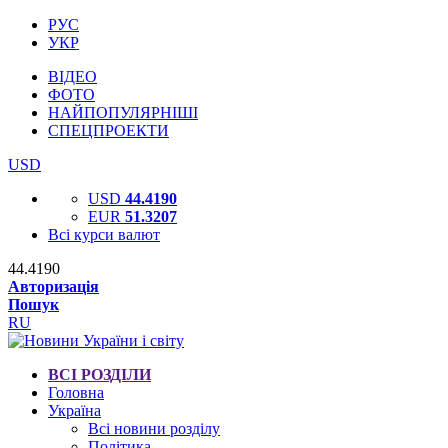
РУС
УКР
ВІДЕО
ФОТО
НАЙПОПУЛЯРНІШІ
СПЕЦПРОЕКТИ
USD
USD
44.4190
EUR
51.3207
Всі курси валют
44.4190
Авторизація
Пошук
RU
ВСІ РОЗДІЛИ
Головна
Україна
Всі новини розділу
Політика