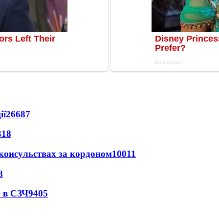
ії
26687
318
 консульствах за кордоном
10011
8
 в СЗЧ
9405