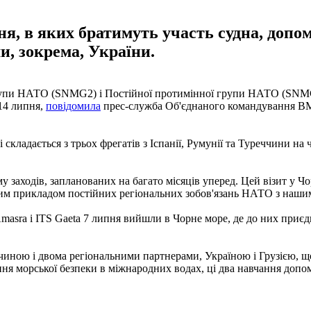
ня, в яких братимуть участь судна, допо
, зокрема, України.
групи НАТО (SNMG2) і Постійної протимінної групи НАТО (SNMCM
 14 липня,
повідомила
прес-служба Об'єднаного командування 
кладається з трьох фрегатів з Іспанії, Румунії та Туреччини на 
ходів, запланованих на багато місяців уперед. Цей візит у Чо
им прикладом постійних регіональних зобов'язань НАТО з наши
ra і ITS Gaeta 7 липня вийшли в Чорне море, де до них приєдн
чиною і двома регіональними партнерами, Україною і Грузією, щ
ння морської безпеки в міжнародних водах, ці два навчання доп