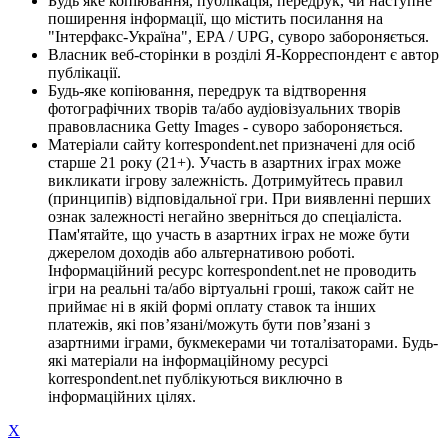
Будь яке копіювання, публікація, передрук, чи наступне
поширення інформації, що містить посилання на
"Інтерфакс-Україна", EPA / UPG, суворо забороняється.
Власник веб-сторінки в розділі Я-Корреспондент є автор
публікації.
Будь-яке копіювання, передрук та відтворення
фотографічних творів та/або аудіовізуальних творів
правовласника Getty Images - суворо забороняється.
Матеріали сайту korrespondent.net призначені для осіб
старше 21 року (21+). Участь в азартних іграх може
викликати ігрову залежність. Дотримуйтесь правил
(принципів) відповідальної гри. При виявленні перших
ознак залежності негайно зверніться до спеціаліста.
Пам'ятайте, що участь в азартних іграх не може бути
джерелом доходів або альтернативою роботі.
Інформаційний ресурс korrespondent.net не проводить
ігри на реальні та/або віртуальні гроші, також сайт не
приймає ні в якій формі оплату ставок та інших
платежів, які пов’язані/можуть бути пов’язані з
азартними іграми, букмекерами чи тоталізаторами. Будь-
які матеріали на інформаційному ресурсі
korrespondent.net публікуються виключно в
інформаційних цілях.
X