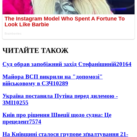
ЧИТАЙТЕ ТАКОЖ
Суд обрав запобіжний захід Стефанішиній
20164
Майора ВСП викрили на "допомозі"
військовому в СЗЧ
10289
Україна поставила Путіна перед дилемою -
ЗМІ
10255
Київ про рішення Швеції щодо судна: Це
прецедент
7574
На Київщині сталося групове зґвалтування 21-