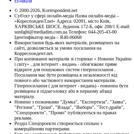
Редакція
© 2000-2026, Korrespondent.net
Суб'єкт у сфері онлайн-медіа Назва онлайн-медіа –
«КореспонденТ.net» Адреса: 02091, місто Київ,
ХАРКІВСЬКЕ ШОСЕ, будинок 172-Б, офіс 208/1 E-mail:
sunlight@mediadim.com.ua
Телефон: 044-205-43-00
Ідентифікатор медіа – R40-06068
Використання будь-яких матеріалів, розміщених на
сайті, дозволяється за умови посилання на
Корреспондент.net.
При копіюванні матеріалів зі сторінки « Новини України
і світу» , для інтернет - видань - обов'язкове пряме
відкрите для пошукових систем гіперпосилання .
Посилання має бути розміщена в незалежності від
повного або часткового використання матеріалів.
Гіперпосилання ( для інтернет - видань) - повинна бути
розміщена в підзаголовку або в першому абзаці
матеріалу.
Новини з позначками "Думка", "Експертиза", "Заява",
"Регіони", "Гроші", "Влада", "Вибори", "Тест-драйв",
"Спецпроекти", "Промо" публікуються на правах
реклами.
Розділ Спецпроекти створюється спільно з
комерційними партнерами.