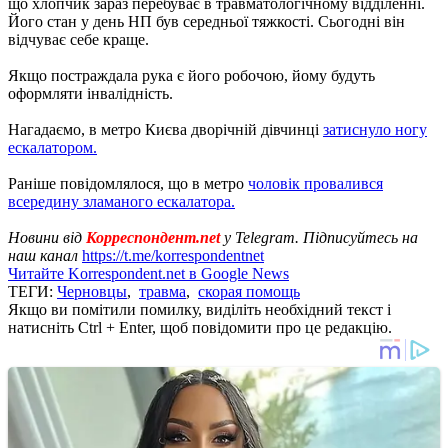
що хлопчик зараз перебуває в травматологічному відділенні.
Його стан у день НП був середньої тяжкості. Сьогодні він
відчуває себе краще.
Якщо постраждала рука є його робочою, йому будуть
оформляти інвалідність.
Нагадаємо, в метро Києва дворічній дівчинці
затиснуло ногу
ескалатором.
Раніше повідомлялося, що в метро
чоловік провалився
всередину зламаного ескалатора.
Новини від
Корреспондент.net
у Telegram. Підписуйтесь на
наш канал
https://t.me/korrespondentnet
Читайте Korrespondent.net в Google News
ТЕГИ:
Черновцы
,
травма
,
скорая помощь
Якщо ви помітили помилку, виділіть необхідний текст і
натисніть Ctrl + Enter, щоб повідомити про це редакцію.