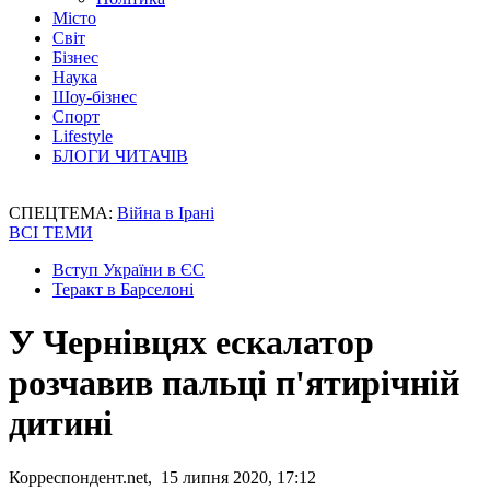
Місто
Світ
Бізнес
Наука
Шоу-бізнес
Спорт
Lifestyle
БЛОГИ ЧИТАЧІВ
СПЕЦТЕМА:
Війна в Ірані
ВСІ ТЕМИ
Вступ України в ЄС
Теракт в Барселоні
У Чернівцях ескалатор
розчавив пальці п'ятирічній
дитині
Корреспондент.net, 15 липня 2020, 17:12