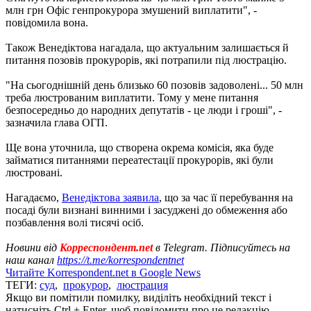
млн грн Офіс генпрокурора змушений виплатити", -
повідомила вона.
Також Венедіктова нагадала, що актуальним залишається й
питання позовів прокурорів, які потрапили під люстрацію.
"На сьогоднішній день близько 60 позовів задоволені... 50 млн
треба люстрованим виплатити. Тому у мене питання
безпосередньо до народних депутатів - це люди і гроші", -
зазначила глава ОГП.
Ще вона уточнила, що створена окрема комісія, яка буде
займатися питаннями переатестації прокурорів, які були
люстровані.
Нагадаємо,
Венедіктова заявила
, що за час її перебування на
посаді були визнані винними і засуджені до обмеження або
позбавлення волі тисячі осіб.
Новини від
Корреспондент.net
в Telegram. Підписуйтесь на
наш канал
https://t.me/korrespondentnet
Читайте Korrespondent.net в Google News
ТЕГИ:
суд
,
прокурор
,
люстрация
Якщо ви помітили помилку, виділіть необхідний текст і
натисніть Ctrl + Enter, щоб повідомити про це редакцію.