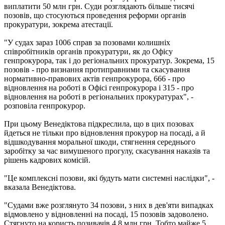
виплатити 50 млн грн. Суди розглядають більше тисячі
позовів, що стосуються проведення реформи органів
прокуратури, зокрема атестації.
"У судах зараз 1006 справ за позовами колишніх
співробітників органів прокуратури, як до Офісу
генпрокурора, так і до регіональних прокуратур. Зокрема, 15
позовів - про визнання протиправними та скасування
нормативно-правових актів генпрокурора, 666 - про
відновлення на роботі в Офісі генпрокурора і 315 - про
відновлення на роботі в регіональних прокуратурах", -
розповіла генпрокурор.
При цьому Венедіктова підкреслила, що в цих позовах
йдеться не тільки про відновлення прокурор на посаді, а й
відшкодування моральної шкоди, стягнення середнього
заробітку за час вимушеного прогулу, скасування наказів та
рішень кадрових комісій.
"Це комплексні позови, які будуть мати системні наслідки", -
вказала Венедіктова.
"Судами вже розглянуто 34 позови, з них в дев'яти випадках
відмовлено у відновленні на посаді, 15 позовів задоволено.
Стягнуто на користь позивачів 4,8 млн грн. Тобто майже 5