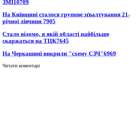
ЗМІ
10709
На Київщині сталося групове зґвалтування 21-
річної дівчини
7905
Стало відомо, в якій області найбільше
скаржаться на ТЦК
7645
На Черкащині викрили "схему СЗЧ"
6969
Читати коментарі