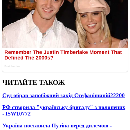
ЧИТАЙТЕ ТАКОЖ
Суд обрав запобіжний захід Стефанішиній
22200
РФ створила "українську бригаду" з полонених
- ISW
10772
Україна поставила Путіна перед дилемою -