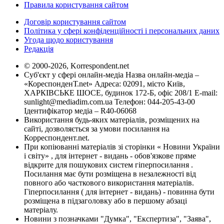
Правила користування сайтом
Договір користування сайтом
Політика у сфері конфіденційності і персональних даних
Угода щодо користування
Редакція
© 2000-2026, Korrespondent.net
Суб'єкт у сфері онлайн-медіа Назва онлайн-медіа –
«КореспонденТ.net» Адреса: 02091, місто Київ,
ХАРКІВСЬКЕ ШОСЕ, будинок 172-Б, офіс 208/1 E-mail:
sunlight@mediadim.com.ua
Телефон: 044-205-43-00
Ідентифікатор медіа – R40-06068
Використання будь-яких матеріалів, розміщених на
сайті, дозволяється за умови посилання на
Корреспондент.net.
При копіюванні матеріалів зі сторінки « Новини України
і світу» , для інтернет - видань - обов'язкове пряме
відкрите для пошукових систем гіперпосилання .
Посилання має бути розміщена в незалежності від
повного або часткового використання матеріалів.
Гіперпосилання ( для інтернет - видань) - повинна бути
розміщена в підзаголовку або в першому абзаці
матеріалу.
Новини з позначками "Думка", "Експертиза", "Заява",