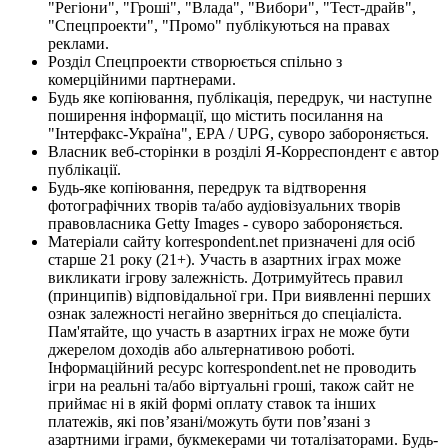
"Регіони", "Гроші", "Влада", "Вибори", "Тест-драйв",
"Спецпроекти", "Промо" публікуються на правах
реклами.
Розділ Спецпроекти створюється спільно з
комерційними партнерами.
Будь яке копіювання, публікація, передрук, чи наступне
поширення інформації, що містить посилання на
"Інтерфакс-Україна", EPA / UPG, суворо забороняється.
Власник веб-сторінки в розділі Я-Корреспондент є автор
публікації.
Будь-яке копіювання, передрук та відтворення
фотографічних творів та/або аудіовізуальних творів
правовласника Getty Images - суворо забороняється.
Матеріали сайту korrespondent.net призначені для осіб
старше 21 року (21+). Участь в азартних іграх може
викликати ігрову залежність. Дотримуйтесь правил
(принципів) відповідальної гри. При виявленні перших
ознак залежності негайно зверніться до спеціаліста.
Пам'ятайте, що участь в азартних іграх не може бути
джерелом доходів або альтернативою роботі.
Інформаційний ресурс korrespondent.net не проводить
ігри на реальні та/або віртуальні гроші, також сайт не
приймає ні в якій формі оплату ставок та інших
платежів, які пов’язані/можуть бути пов’язані з
азартними іграми, букмекерами чи тоталізаторами. Будь-