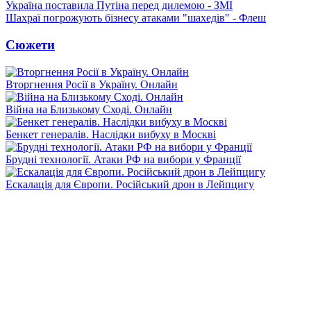
Україна поставила Путіна перед дилемою - ЗМІ
Шахраї погрожують бізнесу атаками "шахедів" - Флеш
Сюжети
Вторгнення Росії в Україну. Онлайн
Війна на Близькому Сході. Онлайн
Бенкет генералів. Наслідки вибуху в Москві
Брудні технології. Атаки РФ на вибори у Франції
Ескалація для Європи. Російський дрон в Лейпцигу