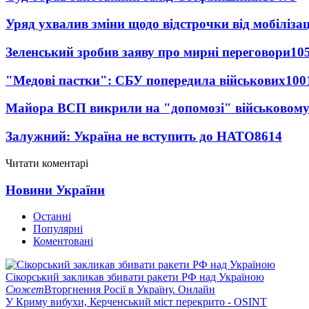
Уряд ухвалив зміни щодо відстрочки від мобілізац
Зеленський зробив заяву про мирні переговори
10
"Медові пастки": СБУ попередила військових
100
Майора ВСП викрили на "допомозі" військовому
Залужний: Україна не вступить до НАТО
8614
Читати коментарі
Новини України
Останні
Популярні
Коментовані
Сікорський закликав збивати ракети РФ над Україною
Сюжет
Вторгнення Росії в Україну. Онлайн
У Криму вибухи, Керченський міст перекрито - OSINT