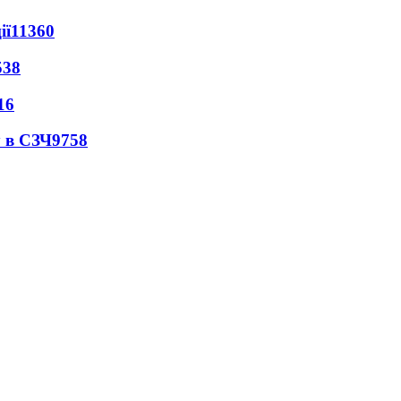
ії
11360
538
16
 в СЗЧ
9758