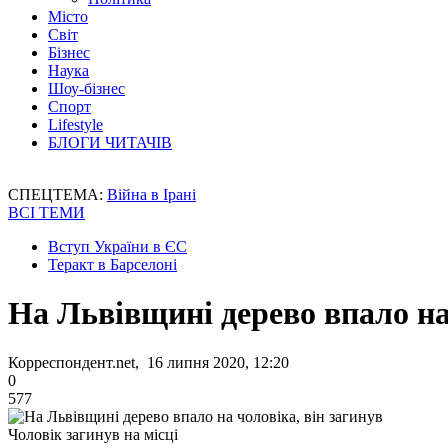
Місто
Світ
Бізнес
Наука
Шоу-бізнес
Спорт
Lifestyle
БЛОГИ ЧИТАЧІВ
СПЕЦТЕМА:
Війна в Ірані
ВСІ ТЕМИ
Вступ України в ЄС
Теракт в Барселоні
На Львівщині дерево впало на
Корреспондент.net, 16 липня 2020, 12:20
0
577
Чоловік загинув на місці