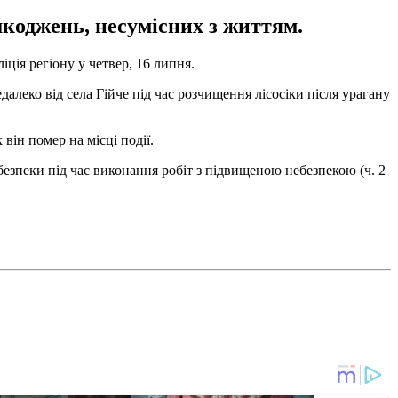
шкоджень, несумісних з життям.
іція регіону у четвер, 16 липня.
алеко від села Гійче під час розчищення лісосіки після урагану
він помер на місці події.
безпеки під час виконання робіт з підвищеною небезпекою (ч. 2