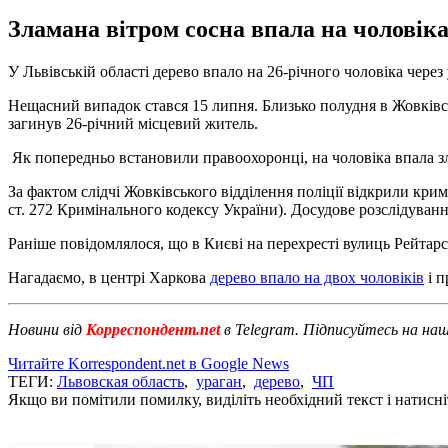
Зламана вітром сосна впала на чоловіка
У Львівській області дерево впало на 26-річного чоловіка через
Нещасний випадок стався 15 липня. Близько полудня в Жовківське
загинув 26-річний місцевий житель.
Як попередньо встановили правоохоронці, на чоловіка впала зла
За фактом слідчі Жовківського відділення поліції відкрили кр
ст. 272 ​​Кримінального кодексу України). Досудове розслідуванн
Раніше повідомлялося, що в Києві на перехресті вулиць Рейтарс
Нагадаємо, в центрі Харкова
дерево впало на двох чоловіків
і п
Новини від
Корреспондент.net
в Telegram. Підписуйтесь на на
Читайте Korrespondent.net в Google News
ТЕГИ:
Львовская область
,
ураган
,
дерево
,
ЧП
Якщо ви помітили помилку, виділіть необхідний текст і натисніт