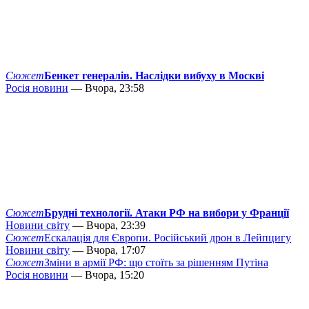
Сюжет
Бенкет генералів. Наслідки вибуху в Москві
Росія новини
— Вчора, 23:58
Сюжет
Брудні технології. Атаки РФ на вибори у Франції
Новини світу
— Вчора, 23:39
Сюжет
Ескалація для Європи. Російський дрон в Лейпцигу
Новини світу
— Вчора, 17:07
Сюжет
Зміни в армії РФ: що стоїть за рішенням Путіна
Росія новини
— Вчора, 15:20