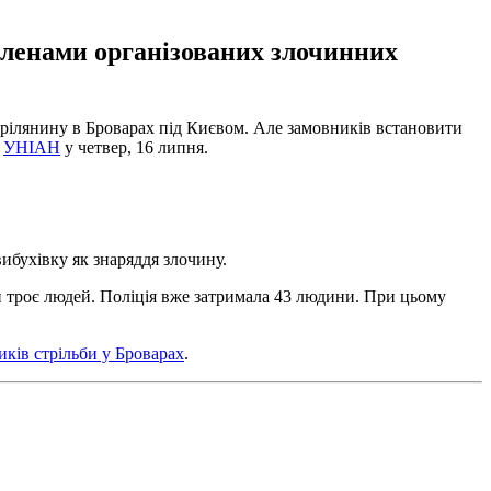
 членами організованих злочинних
стрілянину в Броварах під Києвом. Але замовників встановити
є
УНІАН
у четвер, 16 липня.
вибухівку як знаряддя злочину.
 троє людей. Поліція вже затримала 43 людини. При цьому
иків стрільби у Броварах
.