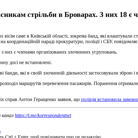
асникам стрільби в Броварах. З них 18 є
х вісім саме в Київській області, зокрема банд, які влаштували 
 на координаційній нараді прокуратури, поліції і СБУ, повідомля
18 з них є членами організованих злочинних угруповань.
ину досі не встановлені.
ві банди, які в своїй злочинній діяльності застосовували зброю і 
розподіл маршрутів перевезення пасажирів. Поранення отримали
ніх справ Антон Геращенко заявив, що
поліція встановила замовн
ш канал
https://t.me/korrespondentnet
р
ь Ctrl + Enter, щоб повідомити про це редакцію.