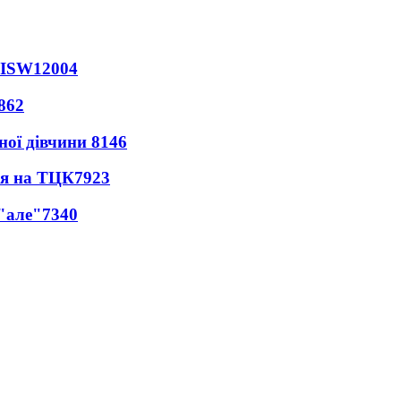
 ISW
12004
862
ної дівчини
8146
ся на ТЦК
7923
 "але"
7340