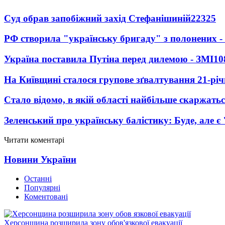
Суд обрав запобіжний захід Стефанішиній
22325
РФ створила "українську бригаду" з полонених -
Україна поставила Путіна перед дилемою - ЗМІ
10
На Київщині сталося групове зґвалтування 21-річ
Стало відомо, в якій області найбільше скаржать
Зеленський про українську балістику: Буде, але є
Читати коментарі
Новини України
Останні
Популярні
Коментовані
Херсонщина розширила зону обов'язкової евакуації