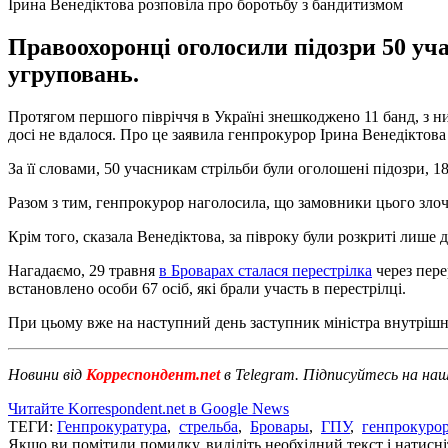
Ірина Венедіктова розповіла про боротьбу з бандитизмом
Правоохоронці оголосили підозри 50 уч
угруповань.
Протягом першого півріччя в Україні знешкоджено 11 банд, з ни
досі не вдалося. Про це заявила генпрокурор Ірина Венедіктова
За її словами, 50 учасникам стрільби були оголошені підозри, 
Разом з тим, генпрокурор наголосила, що замовники цього злоч
Крім того, сказала Венедіктова, за півроку були розкриті лише д
Нагадаємо, 29 травня
в Броварах сталася перестрілка
через пере
встановлено особи 67 осіб, які брали участь в перестрілці.
При цьому вже на наступний день заступник міністра внутріш
Новини від
Корреспондент.net
в Telegram. Підписуйтесь на на
Читайте Korrespondent.net в Google News
ТЕГИ:
Генпрокуратура
,
стрельба
,
Бровары
,
ГПУ
,
генпрокуро
Якщо ви помітили помилку, виділіть необхідний текст і натисніт