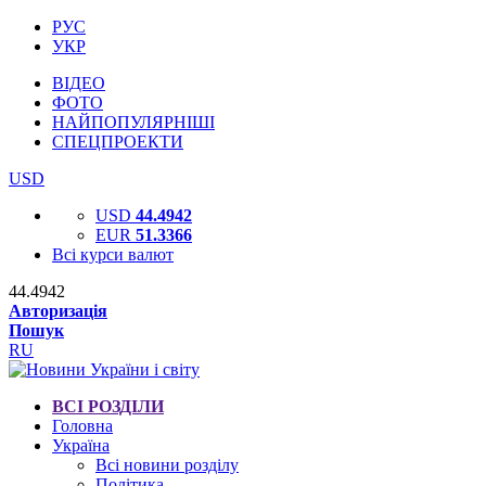
РУС
УКР
ВІДЕО
ФОТО
НАЙПОПУЛЯРНІШІ
СПЕЦПРОЕКТИ
USD
USD
44.4942
EUR
51.3366
Всі курси валют
44.4942
Авторизація
Пошук
RU
ВСІ РОЗДІЛИ
Головна
Україна
Всі новини розділу
Політика