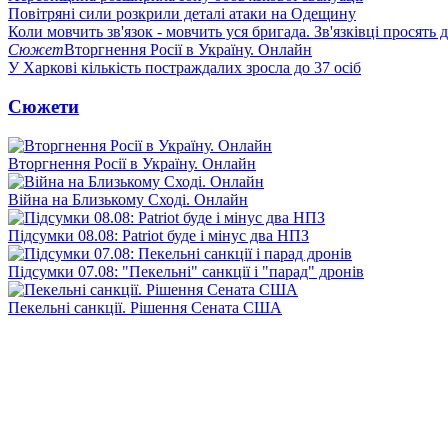
Повітряні сили розкрили деталі атаки на Одещину
Коли мовчить зв'язок - мовчить уся бригада. Зв'язківці просять
Сюжет
Вторгнення Росії в Україну. Онлайн
У Харкові кількість постраждалих зросла до 37 осіб
Сюжети
Вторгнення Росії в Україну. Онлайн
Війна на Близькому Сході. Онлайн
Підсумки 08.08: Patriot буде і мінус два НПЗ
Підсумки 07.08: "Пекельні" санкції і "парад" дронів
Пекельні санкції. Рішення Сената США