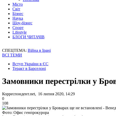
Місто
Світ
Бізнес
Наука
Шоу-бізнес
Спорт
Lifestyle
БЛОГИ ЧИТАЧІВ
СПЕЦТЕМА:
Війна в Ірані
ВСІ ТЕМИ
Вступ України в ЄС
Теракт в Барселоні
Замовники перестрілки у Бров
Корреспондент.net, 16 липня 2020, 14:29
0
108
Фото: Офис генпрокурора