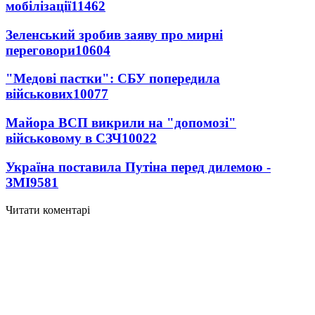
мобілізації
11462
Зеленський зробив заяву про мирні
переговори
10604
"Медові пастки": СБУ попередила
військових
10077
Майора ВСП викрили на "допомозі"
військовому в СЗЧ
10022
Україна поставила Путіна перед дилемою -
ЗМІ
9581
Читати коментарі