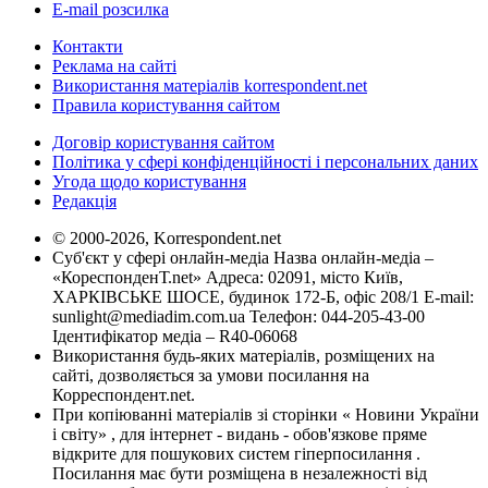
E-mail розсилка
Контакти
Реклама на сайті
Використання матеріалів korrespondent.net
Правила користування сайтом
Договір користування сайтом
Політика у сфері конфіденційності і персональних даних
Угода щодо користування
Редакція
© 2000-2026, Korrespondent.net
Суб'єкт у сфері онлайн-медіа Назва онлайн-медіа –
«КореспонденТ.net» Адреса: 02091, місто Київ,
ХАРКІВСЬКЕ ШОСЕ, будинок 172-Б, офіс 208/1 E-mail:
sunlight@mediadim.com.ua
Телефон: 044-205-43-00
Ідентифікатор медіа – R40-06068
Використання будь-яких матеріалів, розміщених на
сайті, дозволяється за умови посилання на
Корреспондент.net.
При копіюванні матеріалів зі сторінки « Новини України
і світу» , для інтернет - видань - обов'язкове пряме
відкрите для пошукових систем гіперпосилання .
Посилання має бути розміщена в незалежності від