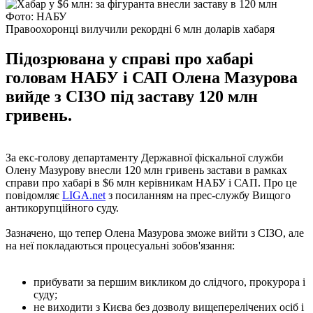
Фото: НАБУ
Правоохоронці вилучили рекордні 6 млн доларів хабаря
Підозрювана у справі про хабарі
головам НАБУ і САП Олена Мазурова
вийде з СІЗО під заставу 120 млн
гривень.
За екс-голову департаменту Державної фіскальної служби
Олену Мазурову внесли 120 млн гривень застави в рамках
справи про хабарі в $6 млн керівникам НАБУ і САП. Про це
повідомляє
LIGA.net
з посиланням на прес-службу Вищого
антикорупційного суду.
Зазначено, що тепер Олена Мазурова зможе вийти з СІЗО, але
на неї покладаються процесуальні зобов'язання:
прибувати за першим викликом до слідчого, прокурора і
суду;
не виходити з Києва без дозволу вищеперелічених осіб і