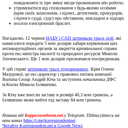
повідомляти їх про зміну місця проживання або роботи;
утримуватися від спілкування з будь-якими особами
(крім своїх захисників, слідчих, детективів, прокурорів,
слідчого судді, суду) про обставини, викладені в підозрі;
носити електронний браслет.
Нагадаємо, 12 червня
НАБУ і САП затримали трьох осіб
, які
намагалися передати 5 млн доларів хабаря керівникам цих
антикорупційних органів за закриття кримінальної справи
проти екс-міністра екології та природних ресурсів Миколи
Злочевського. Ще 1 млн доларів призначався посередникам.
У цій справі
затримали трьох підозрюваних
. Крім Олени
Мазурової, це екс-директор з правових питань компанії
Burisma Group Андрій Кіча та заступник начальника ДФС
м.Києва Микола Ілляшенко.
За Кічу вже внесли заставу в розмірі 40,3 млн гривень, а
Ілляшенко може вийти під заставу 84 млн гривень.
Новини від
Корреспондент.net
у Telegram. Підписуйтесь на
наш канал
https://t.me/korrespondentnet
Читайте Korrespondent.net в Google News