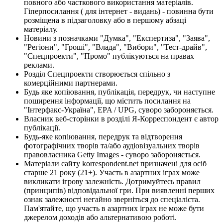
повного або часткового використання матеріалів.
Гіперпосилання ( для інтернет - видань) - повинна бути
розміщена в підзаголовку або в першому абзаці
матеріалу.
Новини з позначками "Думка", "Експертиза", "Заява",
"Регіони", "Гроші", "Влада", "Вибори", "Тест-драйв",
"Спецпроекти", "Промо" публікуються на правах
реклами.
Розділ Спецпроекти створюється спільно з
комерційними партнерами.
Будь яке копіювання, публікація, передрук, чи наступне
поширення інформації, що містить посилання на
"Інтерфакс-Україна", EPA / UPG, суворо забороняється.
Власник веб-сторінки в розділі Я-Корреспондент є автор
публікації.
Будь-яке копіювання, передрук та відтворення
фотографічних творів та/або аудіовізуальних творів
правовласника Getty Images - суворо забороняється.
Матеріали сайту korrespondent.net призначені для осіб
старше 21 року (21+). Участь в азартних іграх може
викликати ігрову залежність. Дотримуйтесь правил
(принципів) відповідальної гри. При виявленні перших
ознак залежності негайно зверніться до спеціаліста.
Пам'ятайте, що участь в азартних іграх не може бути
джерелом доходів або альтернативою роботі.