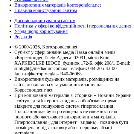
Використання матеріалів korrespondent.net
Правила користування сайтом
Договір користування сайтом
Політика у сфері конфіденційності і персональних даних
Угода щодо користування
Редакція
© 2000-2026, Korrespondent.net
Суб'єкт у сфері онлайн-медіа Назва онлайн-медіа –
«КореспонденТ.net» Адреса: 02091, місто Київ,
ХАРКІВСЬКЕ ШОСЕ, будинок 172-Б, офіс 208/1 E-mail:
sunlight@mediadim.com.ua
Телефон: 044-205-43-00
Ідентифікатор медіа – R40-06068
Використання будь-яких матеріалів, розміщених на
сайті, дозволяється за умови посилання на
Корреспондент.net.
При копіюванні матеріалів зі сторінки « Новини України
і світу» , для інтернет - видань - обов'язкове пряме
відкрите для пошукових систем гіперпосилання .
Посилання має бути розміщена в незалежності від
повного або часткового використання матеріалів.
Гіперпосилання ( для інтернет - видань) - повинна бути
розміщена в підзаголовку або в першому абзаці
матеріалу.