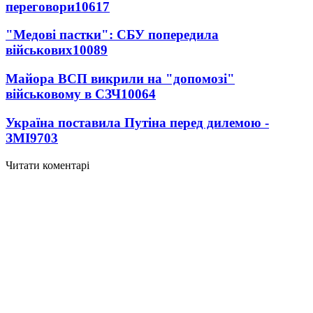
переговори
10617
"Медові пастки": СБУ попередила
військових
10089
Майора ВСП викрили на "допомозі"
військовому в СЗЧ
10064
Україна поставила Путіна перед дилемою -
ЗМІ
9703
Читати коментарі