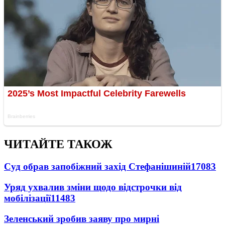
ЧИТАЙТЕ ТАКОЖ
Суд обрав запобіжний захід Стефанішиній
17083
Уряд ухвалив зміни щодо відстрочки від
мобілізації
11483
Зеленський зробив заяву про мирні