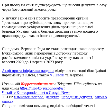
При цьому на сайті підтверджують, що внесли депутата в базу
через його мовний законопроект.
У зв'язку з цим сайт просить правоохоронні органи
"розглядати цю публікацію як заяву про вчинення цим
громадянином усвідомлених діянь проти національної
безпеки України, світу, безпеки людства та міжнародного
правопорядку, а також інших правопорушень".
Як відомо, Верховна Рада не стала розглядати законопроекту
Бужанського, який передбачає відстрочку переходу
російськомовних шкіл на українську мову навчання з 1
вересня 2020 до 1 вересня 2023 року.
Акції проти ініціативи нардепа
відбулися сьогодні біля будівлі
парламенту в Києві, а також
у Львові
та Харкові.
Новини від
Корреспондент.net
в Telegram. Підписуйтесь на
наш канал
https://t.me/korrespondentnet
Читайте Korrespondent.net в Google News
ТЕГИ:
Языковой вопрос
,
депутат
,
народный депутат
,
закон о
языках
Якщо ви помітили помилку, виділіть необхідний текст і