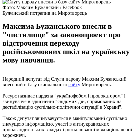
Фото: Максим Бужанский / Facebook
Бужанський потрапив на Миротворець
Максима Бужанського внесли в
"чистилище" за законопроект про
відстрочення переходу
російськомовних шкіл на українську
мову навчання.
Народний депутат від Слуги народу Максим Бужанський
внесений в базу скандального
сайту
Миротворець.
Ресурс називає нардепа "українофобом і провокатором" і
звинувачує в здійсненні "свідомих дій, спрямованих на
дестабілізацію суспільно-політичної ситуації в Україні".
Також депутат звинувачується в маніпулюванні суспільно
значущою інформацією, участі в антиукраїнських
пропагандистських заходах і розпалюванні міжнаціональної
ворожнечі.