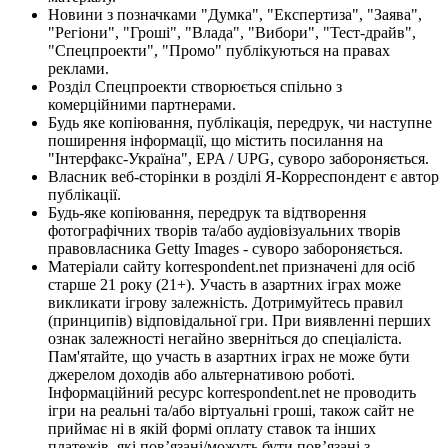
Новини з позначками "Думка", "Експертиза", "Заява",
"Регіони", "Гроші", "Влада", "Вибори", "Тест-драйв",
"Спецпроекти", "Промо" публікуються на правах
реклами.
Розділ Спецпроекти створюється спільно з
комерційними партнерами.
Будь яке копіювання, публікація, передрук, чи наступне
поширення інформації, що містить посилання на
"Інтерфакс-Україна", EPA / UPG, суворо забороняється.
Власник веб-сторінки в розділі Я-Корреспондент є автор
публікації.
Будь-яке копіювання, передрук та відтворення
фотографічних творів та/або аудіовізуальних творів
правовласника Getty Images - суворо забороняється.
Матеріали сайту korrespondent.net призначені для осіб
старше 21 року (21+). Участь в азартних іграх може
викликати ігрову залежність. Дотримуйтесь правил
(принципів) відповідальної гри. При виявленні перших
ознак залежності негайно зверніться до спеціаліста.
Пам'ятайте, що участь в азартних іграх не може бути
джерелом доходів або альтернативою роботі.
Інформаційний ресурс korrespondent.net не проводить
ігри на реальні та/або віртуальні гроші, також сайт не
приймає ні в якій формі оплату ставок та інших
платежів, які пов’язані/можуть бути пов’язані з