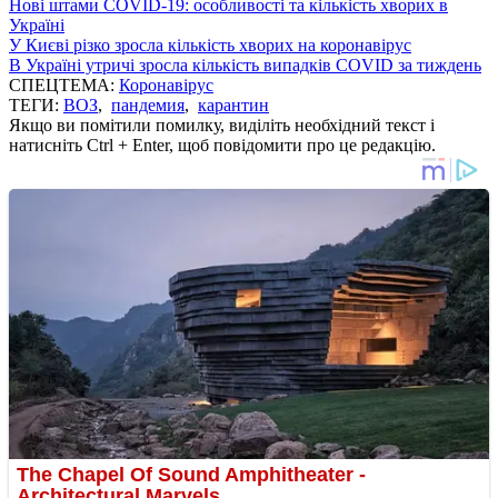
Нові штами COVID-19: особливості та кількість хворих в
Україні
У Києві різко зросла кількість хворих на коронавірус
В Україні утричі зросла кількість випадків COVID за тиждень
СПЕЦТЕМА:
Коронавірус
ТЕГИ:
ВОЗ
,
пандемия
,
карантин
Якщо ви помітили помилку, виділіть необхідний текст і
натисніть Ctrl + Enter, щоб повідомити про це редакцію.