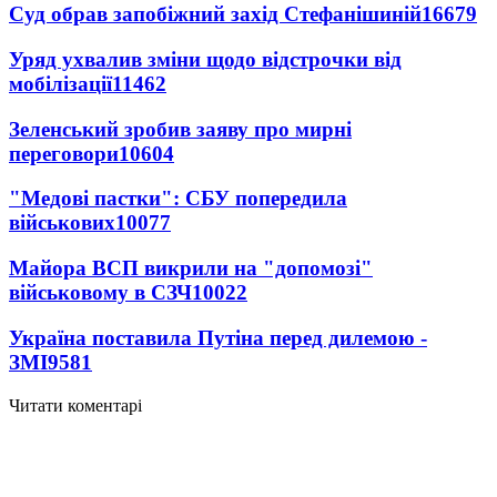
Суд обрав запобіжний захід Стефанішиній
16679
Уряд ухвалив зміни щодо відстрочки від
мобілізації
11462
Зеленський зробив заяву про мирні
переговори
10604
"Медові пастки": СБУ попередила
військових
10077
Майора ВСП викрили на "допомозі"
військовому в СЗЧ
10022
Україна поставила Путіна перед дилемою -
ЗМІ
9581
Читати коментарі