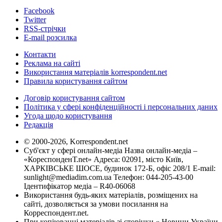
Facebook
Twitter
RSS-стрічки
E-mail розсилка
Контакти
Реклама на сайті
Використання матеріалів korrespondent.net
Правила користування сайтом
Договір користування сайтом
Політика у сфері конфіденційності і персональних даних
Угода щодо користування
Редакція
© 2000-2026, Korrespondent.net
Суб'єкт у сфері онлайн-медіа Назва онлайн-медіа –
«КореспонденТ.net» Адреса: 02091, місто Київ,
ХАРКІВСЬКЕ ШОСЕ, будинок 172-Б, офіс 208/1 E-mail:
sunlight@mediadim.com.ua
Телефон: 044-205-43-00
Ідентифікатор медіа – R40-06068
Використання будь-яких матеріалів, розміщених на
сайті, дозволяється за умови посилання на
Корреспондент.net.
При копіюванні матеріалів зі сторінки « Новини України