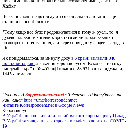
побачимо, що вони стали більш розслабленими", - зазначив
Хабіхт.
Через це люди не дотримуються соціальної дистанції - це
становить певні ризики.
"Тому якщо все буде продовжуватися в тому ж руслі, то, я
думаю, кількість випадків зростатиме не тільки завдяки
розширенню тестування, а й через поведінку людей", - додав
він.
Як повідомлялося, за минулу добу
в Україні виявили 848
нових випадків
зараження коронавірусом. Всього з початку
пандемії в країні 56 455 інфікованих, 28 931 з них видужали,
1445 - померли.
Новини від
Корреспондент.net
у Telegram. Підписуйтесь на
наш канал
https://t.me/korrespondentnet
Читайте Korrespondent.net в Google News
Коронавірус
В Україні вперше виявили новий варіант коронавірусу Цикада
В Україні за тиждень різко зросла кількість хворих на COVID-
19