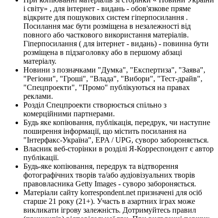
і світу» , для інтернет - видань - обов'язкове пряме
відкрите для пошукових систем гіперпосилання .
Посилання має бути розміщена в незалежності від
повного або часткового використання матеріалів.
Гіперпосилання ( для інтернет - видань) - повинна бути
розміщена в підзаголовку або в першому абзаці
матеріалу.
Новини з позначками "Думка", "Експертиза", "Заява",
"Регіони", "Гроші", "Влада", "Вибори", "Тест-драйв",
"Спецпроекти", "Промо" публікуються на правах
реклами.
Розділ Спецпроекти створюється спільно з
комерційними партнерами.
Будь яке копіювання, публікація, передрук, чи наступне
поширення інформації, що містить посилання на
"Інтерфакс-Україна", EPA / UPG, суворо забороняється.
Власник веб-сторінки в розділі Я-Корреспондент є автор
публікації.
Будь-яке копіювання, передрук та відтворення
фотографічних творів та/або аудіовізуальних творів
правовласника Getty Images - суворо забороняється.
Матеріали сайту korrespondent.net призначені для осіб
старше 21 року (21+). Участь в азартних іграх може
викликати ігрову залежність. Дотримуйтесь правил