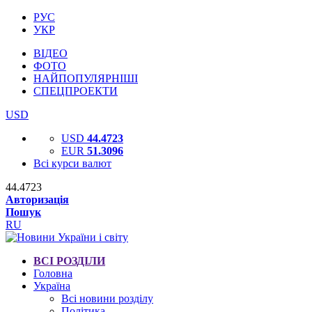
РУС
УКР
ВІДЕО
ФОТО
НАЙПОПУЛЯРНІШІ
СПЕЦПРОЕКТИ
USD
USD
44.4723
EUR
51.3096
Всі курси валют
44.4723
Авторизація
Пошук
RU
ВСІ РОЗДІЛИ
Головна
Україна
Всі новини розділу
Політика