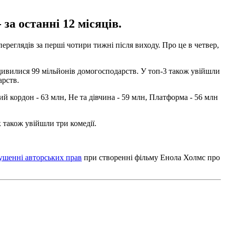
 за останні 12 місяців.
переглядів за перші чотири тижні після виходу. Про це в четвер,
одивилися 99 мільйонів домогосподарств. У топ-3 також увійшли
арств.
й кордон - 63 млн, Не та дівчина - 59 млн, Платформа - 56 млн
 також увійшли три комедії.
ушенні авторських прав
при створенні фільму Енола Холмс про