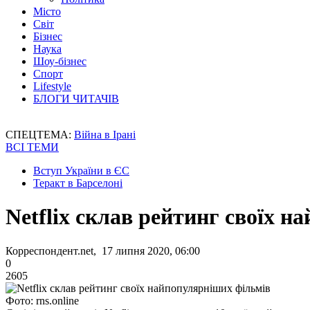
Місто
Світ
Бізнес
Наука
Шоу-бізнес
Спорт
Lifestyle
БЛОГИ ЧИТАЧІВ
СПЕЦТЕМА:
Війна в Ірані
ВСІ ТЕМИ
Вступ України в ЄС
Теракт в Барселоні
Netflix склав рейтинг своїх 
Корреспондент.net, 17 липня 2020, 06:00
0
2605
Фото: rns.online