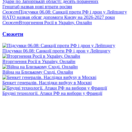
Удари по Запорізькій області: десять поранених
Генштаб назвав нові втрати росіян
Сюжет
Підсумки 06.08: Санкції проти РФ і дрон у Лейпцигу
НАТО назвав обсяг допомоги Києву на 2026-2027 роки
Сюжет
Вторгнення Росії в Україну. Онлайн
Сюжети
Підсумки 06.08: Санкції проти РФ і дрон у Лейпцигу
Вторгнення Росії в Україну. Онлайн
Війна на Близькому Сході. Онлайн
Бенкет генералів. Наслідки вибуху в Москві
Брудні технології. Атаки РФ на вибори у Франції