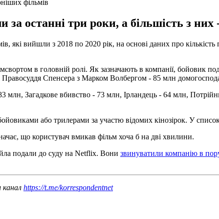
рніших фільмів
за останні три роки, а більшість з них -
в, які вийшли з 2018 по 2020 рік, на основі даних про кількість 
емсвортом в головній ролі. Як зазначають в компанії, бойовик п
і Правосуддя Спенсера з Марком Волбергом - 85 млн домогоспод
млн, Загадкове вбивство - 73 млн, Ірландець - 64 млн, Потрійни
ойовиками або трилерами за участю відомих кінозірок. У список
начає, що користувач вмикав фільм хоча б на дві хвилини.
ла подали до суду на Netflix. Вони
звинуватили компанію в пор
ш канал
https://t.me/korrespondentnet