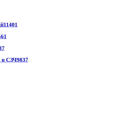
ії
11401
561
37
 в СЗЧ
9837