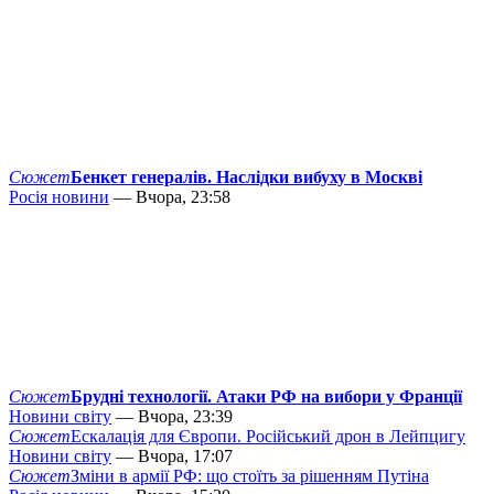
Сюжет
Бенкет генералів. Наслідки вибуху в Москві
Росія новини
— Вчора, 23:58
Сюжет
Брудні технології. Атаки РФ на вибори у Франції
Новини світу
— Вчора, 23:39
Сюжет
Ескалація для Європи. Російський дрон в Лейпцигу
Новини світу
— Вчора, 17:07
Сюжет
Зміни в армії РФ: що стоїть за рішенням Путіна