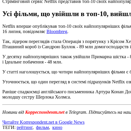
Стрімінговий сервіс Netflix представив топ-10 своїх найпопуля
Усі фільми, що увійшли в топ-10, вийшли 
Netflix вперше опублікував топ-10 своїх найпопулярніших фільмі
16 липня, повідомляє
Bloombreg
.
Так, лідером переглядів стала Операція з порятунку з Крісом Х
Пташиний короб із Сандрою Буллок - 89 млн домогосподарств 
У десятку найпопулярніших також увійшли Примарна шістка - 83 
і Ідеальне побачення - 48 млн.
У статті наголошується, що чотири найпопулярніших фільми є б
Уточнюється, що один перегляд в системі підрахунків Netflix оз
Раніше спадкоємці англійського письменника Артура Конан Дой
молодшу сестру Шерлока Холмса.
Новини від
Корреспондент.net
в Telegram. Підписуйтесь на на
Читайте Korrespondent.net в Google News
ТЕГИ:
рейтинг
,
фильм
,
кино