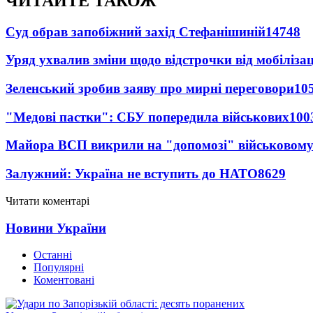
ЧИТАЙТЕ ТАКОЖ
Суд обрав запобіжний захід Стефанішиній
14748
Уряд ухвалив зміни щодо відстрочки від мобілізац
Зеленський зробив заяву про мирні переговори
10
"Медові пастки": СБУ попередила військових
100
Майора ВСП викрили на "допомозі" військовому
Залужний: Україна не вступить до НАТО
8629
Читати коментарі
Новини України
Останні
Популярні
Коментовані