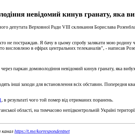
одіння невідомий кинув гранату, яка вибу
ого депутата Верховної Ради VIII скликання Борислава Розенбла
іхто не постраждав. Я бачу в цьому спробу залякати мою родину 
рто висловлюю в ефірах центральних телеканалів", - написав Роз
 через паркан домоволодіння невідомий кинув гранату, яка вибухн
ть інші заходи для встановлення всіх обставин. Попередня кваліф
1
, в результаті чого той помер від отриманих поранень.
нської області, на тимчасово непідконтрольній Україні територі
ш канал
https://t.me/korrespondentnet