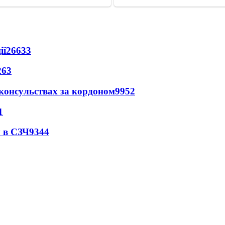
ії
26633
263
 консульствах за кордоном
9952
1
 в СЗЧ
9344