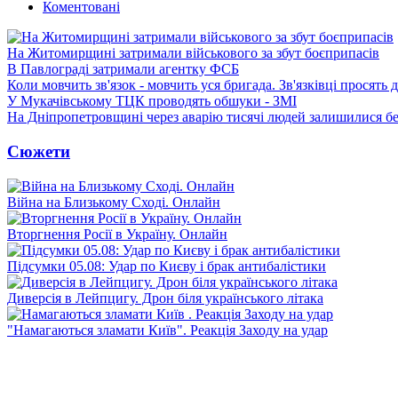
Коментовані
На Житомирщині затримали військового за збут боєприпасів
В Павлограді затримали агентку ФСБ
Коли мовчить зв'язок - мовчить уся бригада. Зв'язківці просять
У Мукачівському ТЦК проводять обшуки - ЗМІ
На Дніпропетровщині через аварію тисячі людей залишилися бе
Сюжети
Війна на Близькому Сході. Онлайн
Вторгнення Росії в Україну. Онлайн
Підсумки 05.08: Удар по Києву і брак антибалістики
Диверсія в Лейпцигу. Дрон біля українського літака
"Намагаються зламати Київ". Реакція Заходу на удар