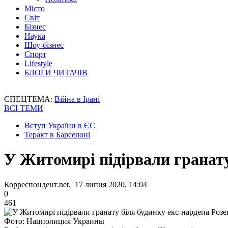
Місто
Світ
Бізнес
Наука
Шоу-бізнес
Спорт
Lifestyle
БЛОГИ ЧИТАЧІВ
СПЕЦТЕМА:
Війна в Ірані
ВСІ ТЕМИ
Вступ України в ЄС
Теракт в Барселоні
У Житомирі підірвали гранату
Корреспондент.net, 17 липня 2020, 14:04
0
461
Фото: Нацполиция Украины