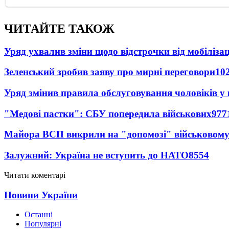
ЧИТАЙТЕ ТАКОЖ
Уряд ухвалив зміни щодо відстрочки від мобілізац
Зеленський зробив заяву про мирні переговори
10
Уряд змінив правила обслуговування чоловіків у
"Медові пастки": СБУ попередила військових
977
Майора ВСП викрили на "допомозі" військовому
Залужний: Україна не вступить до НАТО
8554
Читати коментарі
Новини України
Останні
Популярні