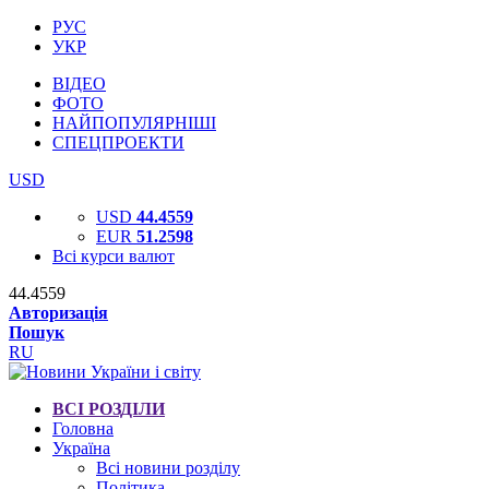
РУС
УКР
ВІДЕО
ФОТО
НАЙПОПУЛЯРНІШІ
СПЕЦПРОЕКТИ
USD
USD
44.4559
EUR
51.2598
Всі курси валют
44.4559
Авторизація
Пошук
RU
ВСІ РОЗДІЛИ
Головна
Україна
Всі новини розділу
Політика