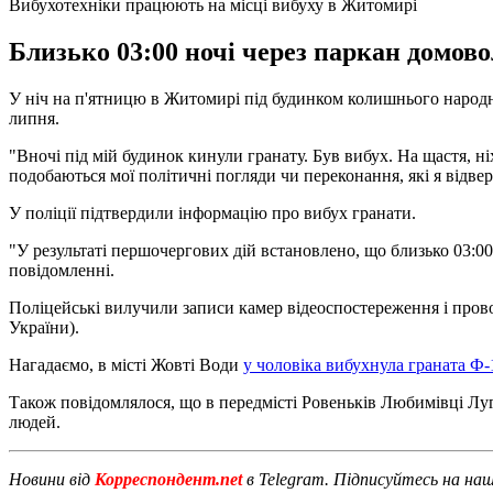
Вибухотехніки працюють на місці вибуху в Житомирі
Близько 03:00 ночі через паркан домовол
У ніч на п'ятницю в Житомирі під будинком колишнього народн
липня.
"Вночі під мій будинок кинули гранату. Був вибух. На щастя, н
подобаються мої політичні погляди чи переконання, які я відве
У поліції підтвердили інформацію про вибух гранати.
"У результаті першочергових дій встановлено, що близько 03:00
повідомленні.
Поліцейські вилучили записи камер відеоспостереження і проводя
України).
Нагадаємо, в місті Жовті Води
у чоловіка вибухнула граната Ф-
Також повідомлялося, що в передмісті Ровеньків Любимівці Луга
людей.
Новини від
Корреспондент.net
в Telegram. Підписуйтесь на на