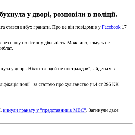
хнула у дворі, розповіли в поліції.
та стався вибух гранати. Про це він повідомив у
Facebook
17
через нашу політичну діяльність. Можливо, комусь не
енблат.
ула у дворі. Ніхто з людей не постраждав", - йдеться в
ікація події - за статтею про хуліганство (ч.4 ст.296 КК
ї,
кинули гранату у "представників МВС"
. Загинули двоє