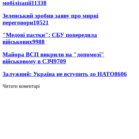
мобілізації
11338
Зеленський зробив заяву про мирні
переговори
10521
"Медові пастки": СБУ попередила
військових
9988
Майора ВСП викрили на "допомозі"
військовому в СЗЧ
9709
Залужний: Україна не вступить до НАТО
8606
Читати коментарі