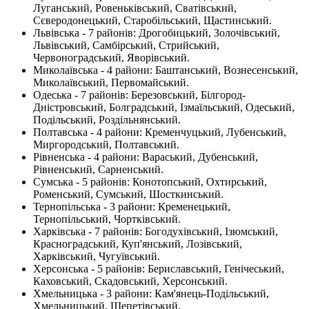
Луганський, Ровеньківський, Сватівський,
Сєверодонецький, Старобільський, Щастинський.
Львівська - 7 районів: Дрогобицький, Золочівський,
Львівський, Самбірський, Стрийський,
Червоноградський, Яворівський.
Миколаївська - 4 райони: Баштанський, Вознесенський,
Миколаївський, Первомайський.
Одеська - 7 районів: Березовський, Білгород-
Дністровський, Болградський, Ізмаїльський, Одеський,
Подільський, Роздільнянський.
Полтавська - 4 райони: Кременчуцький, Лубенський,
Миргородський, Полтавський.
Рівненська - 4 райони: Вараський, Дубенський,
Рівненський, Сарненський.
Сумська - 5 районів: Конотопський, Охтирський,
Роменський, Сумський, Шосткинський.
Тернопільська - 3 райони: Кременецький,
Тернопільський, Чортківський.
Харківська - 7 районів: Богодухівський, Ізюмський,
Красноградський, Куп'янський, Лозівський,
Харківський, Чугуївський.
Херсонська - 5 районів: Бериславський, Генічеський,
Каховський, Скадовський, Херсонський.
Хмельницька - 3 райони: Кам'янець-Подільський,
Хмельницький, Шепетівський.