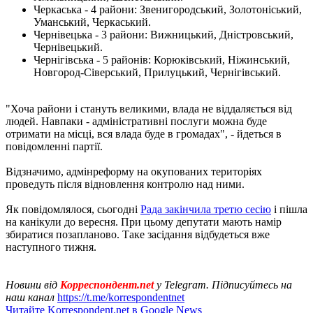
Черкаська - 4 райони: Звенигородський, Золотоніський,
Уманський, Черкаський.
Чернівецька - 3 райони: Вижницький, Дністровський,
Чернівецький.
Чернігівська - 5 районів: Корюківський, Ніжинський,
Новгород-Сіверський, Прилуцький, Чернігівський.
"Хоча райони і стануть великими, влада не віддаляється від
людей. Навпаки - адміністративні послуги можна буде
отримати на місці, вся влада буде в громадах", - йдеться в
повідомленні партії.
Відзначимо, адмінреформу на окупованих територіях
проведуть після відновлення контролю над ними.
Як повідомлялося, сьогодні
Рада закінчила третю сесію
і пішла
на канікули до вересня. При цьому депутати мають намір
збиратися позапланово. Таке засідання відбудеться вже
наступного тижня.
Новини від
Корреспондент.net
у Telegram. Підписуйтесь на
наш канал
https://t.me/korrespondentnet
Читайте Korrespondent.net в Google News