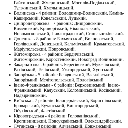
Гайсинський, Жмеринський, Могилів-Подільський,
Тульчинський, Хмельницький.
Волинська - 4 райони: Володимир-Волинський, Камінь-
Каширський, Ковельський, Луцький.
Дніпропетровська - 7 районів: Дніпровський,
Каменський, Криворізький, Нікопольський,
Новомосковський, Павлоградський, Синельниківський.
Донецька - 8 районів: Бахмутський, Волноваський,
Горлівський, Донецький, Кальміуський, Краматорський,
Маріупольський, Покровський.
Житомирська - 4 райони: Бердичівський,
Житомирський, Коростенський, Новоград-Волинський.
Закарпатська - 6 районів: Берегівський, Мукачівський,
Рахівський, Тячівський, Ужгородський, Хустський.
Запорізька - 5 районів: Бердянський, Василівський,
Запорізький, Мелітопольський, Пологівський.
Івано-Франківська - 6 районів: Верховинський, Івано-
Франківський, Калуський, Коломийський, Косівський,
Надвірнянський.
Київська - 7 районів: Білоцерківський, Бориспільський,
Броварський, Бучанський, Вишгородський,
Обухівський, Фастівський.
Кіровоградська - 4 райони: Голованівський,
Кропивницький, Новоукраїнський, Олександрійський.
Луганська - 8 районів: Алчевський, Довжанський,