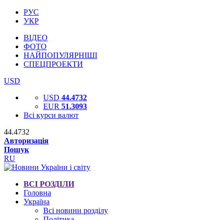
РУС
УКР
ВІДЕО
ФОТО
НАЙПОПУЛЯРНІШІ
СПЕЦПРОЕКТИ
USD
USD
44.4732
EUR
51.3093
Всі курси валют
44.4732
Авторизація
Пошук
RU
ВСІ РОЗДІЛИ
Головна
Україна
Всі новини розділу
Політика