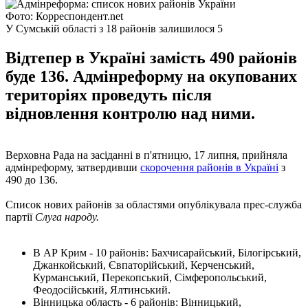
Фото: Корреспондент.net
У Сумській області з 18 районів залишилося 5
Відтепер в Україні замість 490 районів
буде 136. Адмінреформу на окупованих
територіях проведуть після
відновлення контролю над ними.
Верховна Рада на засіданні в п'ятницю, 17 липня, прийняла
адмінреформу, затвердивши
скорочення районів в Україні
з
490 до 136.
Список нових районів за областями опублікувала прес-служба
партії
Слуга народу.
В АР Крим - 10 районів: Бахчисарайський, Білогірський,
Джанкойський, Євпаторійський, Керченський,
Курманський, Перекопський, Сімферопольський,
Феодосійський, Ялтинський.
Вінницька область - 6 районів: Вінницький,