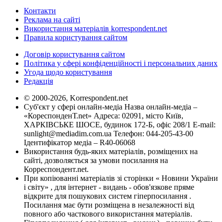
Контакти
Реклама на сайті
Використання матеріалів korrespondent.net
Правила користування сайтом
Договір користування сайтом
Політика у сфері конфіденційності і персональних даних
Угода щодо користування
Редакція
© 2000-2026, Korrespondent.net
Суб'єкт у сфері онлайн-медіа Назва онлайн-медіа –
«КореспонденТ.net» Адреса: 02091, місто Київ,
ХАРКІВСЬКЕ ШОСЕ, будинок 172-Б, офіс 208/1 E-mail:
sunlight@mediadim.com.ua
Телефон: 044-205-43-00
Ідентифікатор медіа – R40-06068
Використання будь-яких матеріалів, розміщених на
сайті, дозволяється за умови посилання на
Корреспондент.net.
При копіюванні матеріалів зі сторінки « Новини України
і світу» , для інтернет - видань - обов'язкове пряме
відкрите для пошукових систем гіперпосилання .
Посилання має бути розміщена в незалежності від
повного або часткового використання матеріалів.