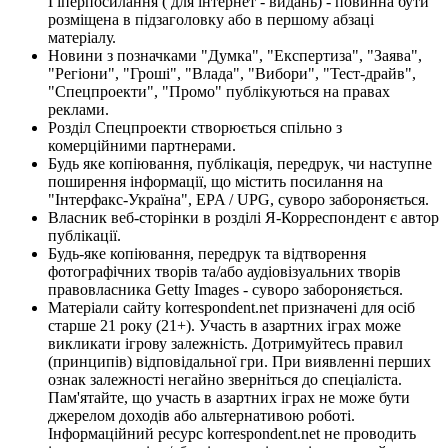
Гіперпосилання ( для інтернет - видань) - повинна бути
розміщена в підзаголовку або в першому абзаці
матеріалу.
Новини з позначками "Думка", "Експертиза", "Заява",
"Регіони", "Гроші", "Влада", "Вибори", "Тест-драйв",
"Спецпроекти", "Промо" публікуються на правах
реклами.
Розділ Спецпроекти створюється спільно з
комерційними партнерами.
Будь яке копіювання, публікація, передрук, чи наступне
поширення інформації, що містить посилання на
"Інтерфакс-Україна", EPA / UPG, суворо забороняється.
Власник веб-сторінки в розділі Я-Корреспондент є автор
публікації.
Будь-яке копіювання, передрук та відтворення
фотографічних творів та/або аудіовізуальних творів
правовласника Getty Images - суворо забороняється.
Матеріали сайту korrespondent.net призначені для осіб
старше 21 року (21+). Участь в азартних іграх може
викликати ігрову залежність. Дотримуйтесь правил
(принципів) відповідальної гри. При виявленні перших
ознак залежності негайно зверніться до спеціаліста.
Пам'ятайте, що участь в азартних іграх не може бути
джерелом доходів або альтернативою роботі.
Інформаційний ресурс korrespondent.net не проводить