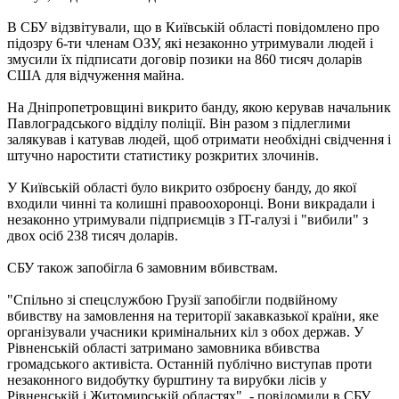
В СБУ відзвітували, що в Київській області повідомлено про
підозру 6-ти членам ОЗУ, які незаконно утримували людей і
змусили їх підписати договір позики на 860 тисяч доларів
США для відчуження майна.
На Дніпропетровщині викрито банду, якою керував начальник
Павлоградського відділу поліції. Він разом з підлеглими
залякував і катував людей, щоб отримати необхідні свідчення і
штучно наростити статистику розкритих злочинів.
У Київській області було викрито озброєну банду, до якої
входили чинні та колишні правоохоронці. Вони викрадали і
незаконно утримували підприємців з IT-галузі і "вибили" з
двох осіб 238 тисяч доларів.
СБУ також запобігла 6 замовним вбивствам.
"Спільно зі спецслужбою Грузії запобігли подвійному
вбивству на замовлення на території закавказької країни, яке
організували учасники кримінальних кіл з обох держав. У
Рівненській області затримано замовника вбивства
громадського активіста. Останній публічно виступав проти
незаконного видобутку бурштину та вирубки лісів у
Рівненській і Житомирській областях", - повідомили в СБУ.