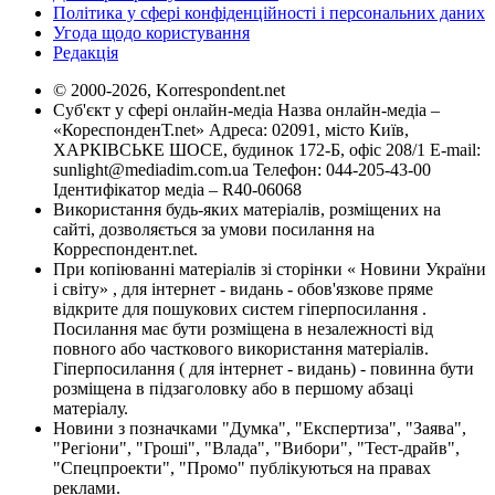
Політика у сфері конфіденційності і персональних даних
Угода щодо користування
Редакція
© 2000-2026, Korrespondent.net
Суб'єкт у сфері онлайн-медіа Назва онлайн-медіа –
«КореспонденТ.net» Адреса: 02091, місто Київ,
ХАРКІВСЬКЕ ШОСЕ, будинок 172-Б, офіс 208/1 E-mail:
sunlight@mediadim.com.ua
Телефон: 044-205-43-00
Ідентифікатор медіа – R40-06068
Використання будь-яких матеріалів, розміщених на
сайті, дозволяється за умови посилання на
Корреспондент.net.
При копіюванні матеріалів зі сторінки « Новини України
і світу» , для інтернет - видань - обов'язкове пряме
відкрите для пошукових систем гіперпосилання .
Посилання має бути розміщена в незалежності від
повного або часткового використання матеріалів.
Гіперпосилання ( для інтернет - видань) - повинна бути
розміщена в підзаголовку або в першому абзаці
матеріалу.
Новини з позначками "Думка", "Експертиза", "Заява",
"Регіони", "Гроші", "Влада", "Вибори", "Тест-драйв",
"Спецпроекти", "Промо" публікуються на правах
реклами.