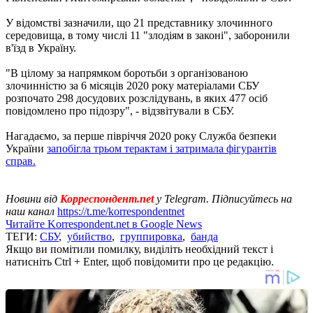
У відомстві зазначили, що 21 представнику злочинного
середовища, в тому числі 11 "злодіям в законі", заборонили
в'їзд в Україну.
"В цілому за напрямком боротьби з організованою
злочинністю за 6 місяців 2020 року матеріалами СБУ
розпочато 298 досудових розслідувань, в яких 477 осіб
повідомлено про підозру", - відзвітували в СБУ.
Нагадаємо, за перше півріччя 2020 року Служба безпеки
України
запобігла трьом терактам і затримала фігурантів
справ.
Новини від
Корреспондент.net
у Telegram. Підписуйтесь на
наш канал
https://t.me/korrespondentnet
Читайте Korrespondent.net в Google News
ТЕГИ:
СБУ
,
убийство
,
группировка
,
банда
Якщо ви помітили помилку, виділіть необхідний текст і
натисніть Ctrl + Enter, щоб повідомити про це редакцію.