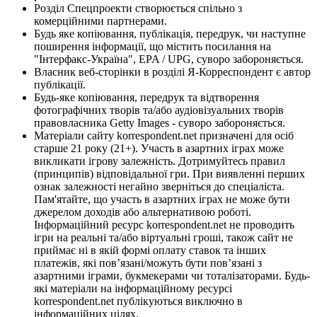
Розділ Спецпроекти створюється спільно з
комерційними партнерами.
Будь яке копіювання, публікація, передрук, чи наступне
поширення інформації, що містить посилання на
"Інтерфакс-Україна", EPA / UPG, суворо забороняється.
Власник веб-сторінки в розділі Я-Корреспондент є автор
публікації.
Будь-яке копіювання, передрук та відтворення
фотографічних творів та/або аудіовізуальних творів
правовласника Getty Images - суворо забороняється.
Матеріали сайту korrespondent.net призначені для осіб
старше 21 року (21+). Участь в азартних іграх може
викликати ігрову залежність. Дотримуйтесь правил
(принципів) відповідальної гри. При виявленні перших
ознак залежності негайно зверніться до спеціаліста.
Пам'ятайте, що участь в азартних іграх не може бути
джерелом доходів або альтернативою роботі.
Інформаційний ресурс korrespondent.net не проводить
ігри на реальні та/або віртуальні гроші, також сайт не
приймає ні в якій формі оплату ставок та інших
платежів, які пов’язані/можуть бути пов’язані з
азартними іграми, букмекерами чи тоталізаторами. Будь-
які матеріали на інформаційному ресурсі
korrespondent.net публікуються виключно в
інформаційних цілях.