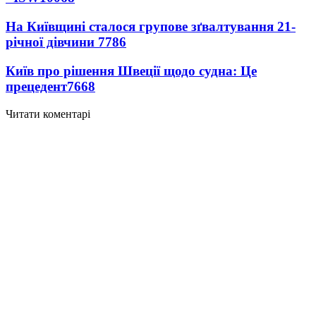
На Київщині сталося групове зґвалтування 21-
річної дівчини
7786
Київ про рішення Швеції щодо судна: Це
прецедент
7668
Читати коментарі