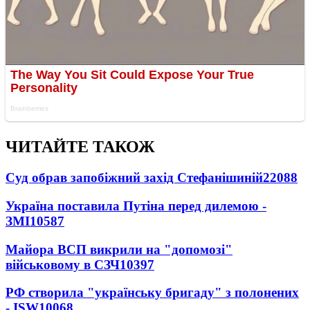
ЧИТАЙТЕ ТАКОЖ
Суд обрав запобіжний захід Стефанішиній
22088
Україна поставила Путіна перед дилемою -
ЗМІ
10587
Майора ВСП викрили на "допомозі"
військовому в СЗЧ
10397
РФ створила "українську бригаду" з полонених
- ISW
10068