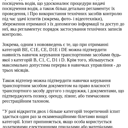
посвідчень водія, що удосконалює процедури видачі
посвідчення водія, а також більш детально регламентує їх
проведення, і Про використання технічних засобів контролю
під час здачі іспитів (зокрема, фото- і відеотехніки),
збереження отриманої з їх допомогою інформації та доступ до
неї, яка регламентує порядок застосування технічних записів
контролю.
Зокрема, одним з нововведень є те, що при отриманні
категорій ВЕ, С1Е, СЕ, D1E і DE можна підтвердити
наявність навичок керування транспортними засобами будь-
якої з категорій В, С1, С, D1 і D. Крім того, збільшується
максимально допустима перерва в навичках управління - до
трьох місяців.
Також відтепер можна підтвердити навички керування
транспортним засобом документом на право власності
транспортного засобу другого з подружжя, і документами, що
підтверджують позику, оренду, лізинг, або тимчасовим
реєстраційним талоном.
"У разі відкриття двох і більше категорій теоретичний іспит
здається один раз за екзаменаційними білетами вищої
категорії. Іспит припиняється, якщо особа користується
додатковими електронними приладами або матеріалами,