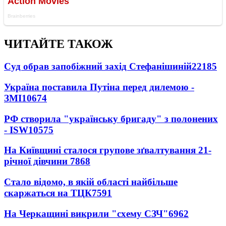
ЧИТАЙТЕ ТАКОЖ
Суд обрав запобіжний захід Стефанішиній
22185
Україна поставила Путіна перед дилемою -
ЗМІ
10674
РФ створила "українську бригаду" з полонених
- ISW
10575
На Київщині сталося групове зґвалтування 21-
річної дівчини
7868
Стало відомо, в якій області найбільше
скаржаться на ТЦК
7591
На Черкащині викрили "схему СЗЧ"
6962