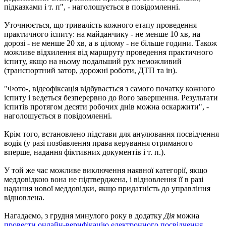
підказками і т. п", - наголошується в повідомленні.
Уточнюється, що тривалість кожного етапу проведення
практичного іспиту: на майданчику - не менше 10 хв, на
дорозі - не менше 20 хв, а в цілому - не більше години. Також
можливе відхилення від маршруту проведення практичного
іспиту, якщо на ньому подальший рух неможливий
(транспортний затор, дорожні роботи, ДТП та ін).
"Фото-, відеофіксація відбувається з самого початку кожного
іспиту і ведеться безперервно до його завершення. Результати
іспитів протягом десяти робочих днів можна оскаржити", -
наголошується в повідомленні.
Крім того, встановлено підстави для анулювання посвідчення
водія (у разі позбавлення права керування отриманого
вперше, надання фіктивних документів і т. п.).
У той же час можливе виключення наявної категорії, якщо
меддовідкою вона не підтверджена, і відновлення її в разі
надання нової меддовідки, якщо придатність до управління
відновлена.
Нагадаємо, з грудня минулого року в додатку
Дія
можна
провести онлайн-верифікацію електронного посвідчення