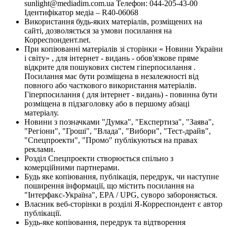
sunlight@mediadim.com.ua
Телефон: 044-205-43-00
Ідентифікатор медіа – R40-06068
Використання будь-яких матеріалів, розміщених на
сайті, дозволяється за умови посилання на
Корреспондент.net.
При копіюванні матеріалів зі сторінки « Новини України
і світу» , для інтернет - видань - обов'язкове пряме
відкрите для пошукових систем гіперпосилання .
Посилання має бути розміщена в незалежності від
повного або часткового використання матеріалів.
Гіперпосилання ( для інтернет - видань) - повинна бути
розміщена в підзаголовку або в першому абзаці
матеріалу.
Новини з позначками "Думка", "Експертиза", "Заява",
"Регіони", "Гроші", "Влада", "Вибори", "Тест-драйв",
"Спецпроекти", "Промо" публікуються на правах
реклами.
Розділ Спецпроекти створюється спільно з
комерційними партнерами.
Будь яке копіювання, публікація, передрук, чи наступне
поширення інформації, що містить посилання на
"Інтерфакс-Україна", EPA / UPG, суворо забороняється.
Власник веб-сторінки в розділі Я-Корреспондент є автор
публікації.
Будь-яке копіювання, передрук та відтворення