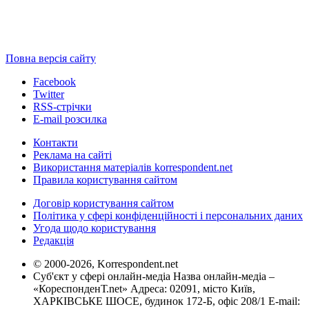
Повна версія сайту
Facebook
Twitter
RSS-стрічки
E-mail розсилка
Контакти
Реклама на сайті
Використання матеріалів korrespondent.net
Правила користування сайтом
Договір користування сайтом
Політика у сфері конфіденційності і персональних даних
Угода щодо користування
Редакція
© 2000-2026, Korrespondent.net
Суб'єкт у сфері онлайн-медіа Назва онлайн-медіа –
«КореспонденТ.net» Адреса: 02091, місто Київ,
ХАРКІВСЬКЕ ШОСЕ, будинок 172-Б, офіс 208/1 E-mail: