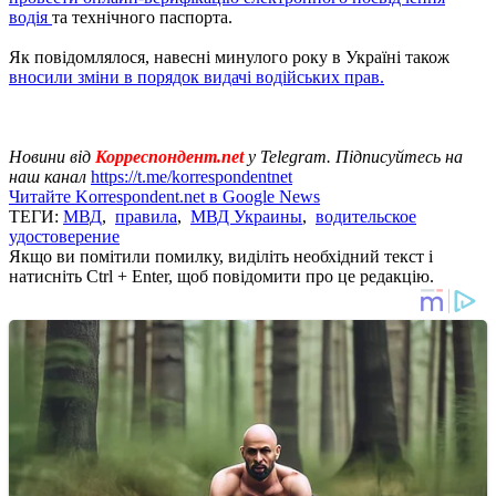
водія
та технічного паспорта.
Як повідомлялося, навесні минулого року в Україні також
вносили зміни в порядок видачі водійських прав.
Новини від
Корреспондент.net
у Telegram. Підписуйтесь на
наш канал
https://t.me/korrespondentnet
Читайте Korrespondent.net в Google News
ТЕГИ:
МВД
,
правила
,
МВД Украины
,
водительское
удостоверение
Якщо ви помітили помилку, виділіть необхідний текст і
натисніть Ctrl + Enter, щоб повідомити про це редакцію.