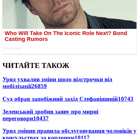
ЧИТАЙТЕ ТАКОЖ
Уряд ухвалив зміни щодо відстрочки від
мобілізації
26859
Суд обрав запобіжний захід Стефанішиній
10743
Зеленський зробив заяву про мирні
переговори
10437
Уряд змінив правила обслуговування чоловіків у
консульствах за кордоном
10117