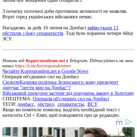
липня був знищений один сепаратист.
З початку поточної доби противник активності не виявляв.
Втрат серед українських військових немає.
Нагадаємо, за добу 16 липня на Донбасі
зафіксували 13
обстрілів з боку сепаратистів
. Тоді були поранені чотири бійці
ЗСУ.
Новини від
Корреспондент.net
в Telegram. Підписуйтесь на наш
канал
https://t.me/korrespondentnet
Читайте Korrespondent.net в Google News
Операція об'єднаних сил на Донбасі
Сюжет
Кадрова політика Зеленського: кому президент
доручає "нести мир на Донбас"?
Військовий прокурор застеріг від порушень закону в Золотому
СПЕЦТЕМА:
Операція об'єднаних сил на Донбасі
ТЕГИ:
донбасс
,
обстрел
,
сепаратисты
,
ВСУ
Якщо ви помітили помилку, виділіть необхідний текст і
натисніть Ctrl + Enter, щоб повідомити про це редакцію.