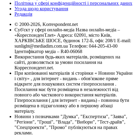
Політика у сфері конфіденційності і персональних даних
Угода щодо користування
Редакція
© 2000-2026, Korrespondent.net
Суб'єкт у сфері онлайн-медіа Назва онлайн-медіа –
«КореспонденТ.net» Адреса: 02091, місто Київ,
ХАРКІВСЬКЕ ШОСЕ, будинок 172-Б, офіс 208/1 E-mail:
sunlight@mediadim.com.ua
Телефон: 044-205-43-00
Ідентифікатор медіа – R40-06068
Використання будь-яких матеріалів, розміщених на
сайті, дозволяється за умови посилання на
Корреспондент.net.
При копіюванні матеріалів зі сторінки « Новини України
і світу» , для інтернет - видань - обов'язкове пряме
відкрите для пошукових систем гіперпосилання .
Посилання має бути розміщена в незалежності від
повного або часткового використання матеріалів.
Гіперпосилання ( для інтернет - видань) - повинна бути
розміщена в підзаголовку або в першому абзаці
матеріалу.
Новини з позначками "Думка", "Експертиза", "Заява",
"Регіони", "Гроші", "Влада", "Вибори", "Тест-драйв",
"Спецпроекти", "Промо" публікуються на правах
реклами.