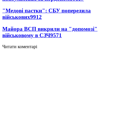
"Медові пастки": СБУ попередила
військових
9912
Майора ВСП викрили на "допомозі"
військовому в СЗЧ
9571
Читати коментарі