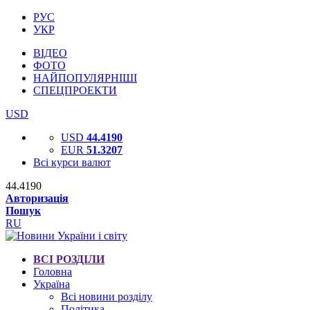
РУС
УКР
ВІДЕО
ФОТО
НАЙПОПУЛЯРНІШІ
СПЕЦПРОЕКТИ
USD
USD
44.4190
EUR
51.3207
Всі курси валют
44.4190
Авторизація
Пошук
RU
ВСІ РОЗДІЛИ
Головна
Україна
Всі новини розділу
Політика