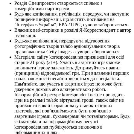
Розділ Спецпроекти створюється спільно з
комерційними партнерами.
Будь яке копіювання, публікація, передрук, чи наступне
поширення інформації, що містить посилання на
"Інтерфакс-Україна", EPA / UPG, суворо забороняється.
Власник веб-сторінки в розділі Я-Корреспондент є автор
публікації.
Будь-яке копіювання, передрук та відтворення
фотографічних творів та/або аудіовізуальних творів
правовласника Getty Images - суворо забороняється.
Матеріали сайту korrespondent.net призначені для осіб
старше 21 року (21+). Участь в азартних іграх може
викликати ігрову залежність. Дотримуйтесь правил
(принципів) відповідальної гри. При виявленні перших
ознак залежності негайно зверніться до спеціаліста.
Пам'ятайте, що участь в азартних іграх не може бути
джерелом доходів або альтернативою роботі.
Інформаційний ресурс korrespondent.net не проводить
ігри на реальні та/або віртуальні гроші, також сайт не
приймає ні в якій формі оплату ставок та інших
платежів, які пов’язані/можуть бути пов’язані з
азартними іграми, букмекерами чи тоталізаторами. Будь-
які матеріали на інформаційному ресурсі
korrespondent.net публікуються виключно в
інформаційних цілях.