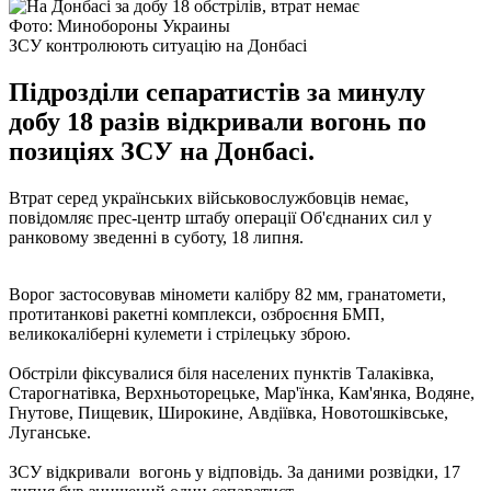
Фото: Минобороны Украины
ЗСУ контролюють ситуацію на Донбасі
Підрозділи сепаратистів за минулу
добу 18 разів відкривали вогонь по
позиціях ЗСУ на Донбасі.
Втрат серед українських військовослужбовців немає,
повідомляє прес-центр штабу операції Об'єднаних сил у
ранковому зведенні в суботу, 18 липня.
Ворог застосовував міномети калібру 82 мм, гранатомети,
протитанкові ракетні комплекси, озброєння БМП,
великокаліберні кулемети і стрілецьку зброю.
Обстріли фіксувалися біля населених пунктів Талаківка,
Старогнатівка, Верхньоторецьке, Мар'їнка, Кам'янка, Водяне,
Гнутове, Пищевик, Широкине, Авдіївка, Новотошківське,
Луганське.
ЗСУ відкривали вогонь у відповідь. За даними розвідки, 17