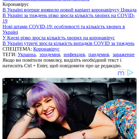
Коронавірус
В Україні вперше виявили новий варіант коронавірусу Цикада
В Україні за тиждень різко зросла кількість хворих на COVID-
19
Нові штами COVID-19: особливості та кількість хворих в
Україні
У Києві різко зросла кількість хворих на коронавірус
В Україні утричі зросла кількість випадків COVID за тиждень
СПЕЦТЕМА:
Коронавірус
ТЕГИ:
Украина
,
эпидемия
,
инфекция
,
пандемия
,
заражение
Якщо ви помітили помилку, виділіть необхідний текст і
натисніть Ctrl + Enter, щоб повідомити про це редакцію.