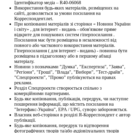
Ідентифікатор медіа – R40-06068
Використання будь-яких матеріалів, розміщених на
сайті, дозволяється за умови посилання на
Корреспондент.net.
При копіюванні матеріалів зі сторінки « Новини України
і світу» , для інтернет - видань - обов'язкове пряме
відкрите для пошукових систем гіперпосилання .
Посилання має бути розміщена в незалежності від
повного або часткового використання матеріалів.
Гіперпосилання ( для інтернет - видань) - повинна бути
розміщена в підзаголовку або в першому абзаці
матеріалу.
Новини з позначками "Думка", "Експертиза", "Заява",
"Регіони", "Гроші", "Влада", "Вибори", "Тест-драйв",
"Спецпроекти", "Промо" публікуються на правах
реклами.
Розділ Спецпроекти створюється спільно з
комерційними партнерами.
Будь яке копіювання, публікація, передрук, чи наступне
поширення інформації, що містить посилання на
"Інтерфакс-Україна", EPA / UPG, суворо забороняється.
Власник веб-сторінки в розділі Я-Корреспондент є автор
публікації.
Будь-яке копіювання, передрук та відтворення
фотографічних творів та/або аудіовізуальних творів