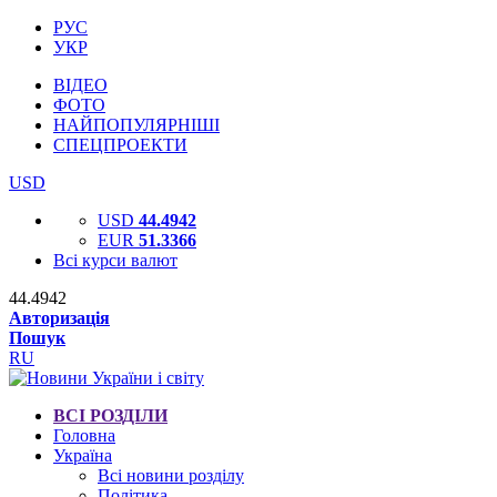
РУС
УКР
ВІДЕО
ФОТО
НАЙПОПУЛЯРНІШІ
СПЕЦПРОЕКТИ
USD
USD
44.4942
EUR
51.3366
Всі курси валют
44.4942
Авторизація
Пошук
RU
ВСІ РОЗДІЛИ
Головна
Україна
Всі новини розділу
Політика