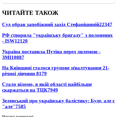
ЧИТАЙТЕ ТАКОЖ
Суд обрав запобіжний захід Стефанішиній
22347
РФ створила "українську бригаду" з полонених
- ISW
12120
Україна поставила Путіна перед дилемою -
ЗМІ
10887
На Київщині сталося групове зґвалтування 21-
річної дівчини
8179
Стало відомо, в якій області найбільше
скаржаться на ТЦК
7949
Зеленський про українську балістику: Буде, але є
"але"
7585
Читати коментарі