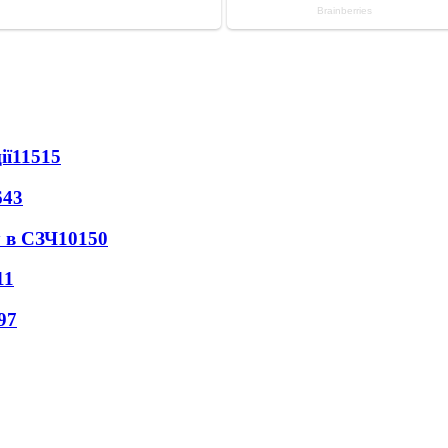
ії
11515
643
 в СЗЧ
10150
11
97