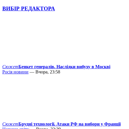
ВИБІР РЕДАКТОРА
Сюжет
Бенкет генералів. Наслідки вибуху в Москві
Росія новини
— Вчора, 23:58
Сюжет
Брудні технології. Атаки РФ на вибори у Франції