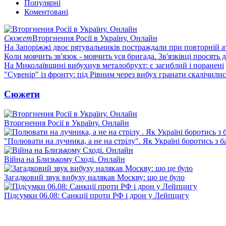
Популярні
Коментовані
Сюжет
Вторгнення Росії в Україну. Онлайн
На Запоріжжі двоє рятувальників постраждали при повторній а
Коли мовчить зв'язок - мовчить уся бригада. Зв'язківці просять
На Миколаївщині вибухнув металобрухт: є загиблий і поранені
"Сувенір" із фронту: під Рівним через вибух гранати скалічили
Сюжети
Вторгнення Росії в Україну. Онлайн
"Полювати на лучника, а не на стрілу". Як Україні боротись з 
Війна на Близькому Сході. Онлайн
Загадковий звук вибуху налякав Москву: що це було
Підсумки 06.08: Санкції проти РФ і дрон у Лейпцигу