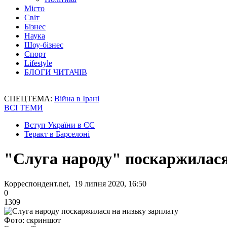
Місто
Світ
Бізнес
Наука
Шоу-бізнес
Спорт
Lifestyle
БЛОГИ ЧИТАЧІВ
СПЕЦТЕМА:
Війна в Ірані
ВСІ ТЕМИ
Вступ України в ЄС
Теракт в Барселоні
"Слуга народу" поскаржилася
Корреспондент.net, 19 липня 2020, 16:50
0
1309
Фото: скриншот