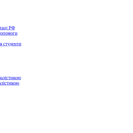
таці РФ
 допомоги
ся студенти
балістикою