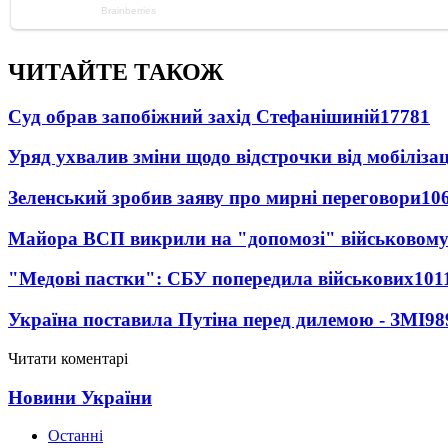
ЧИТАЙТЕ ТАКОЖ
Суд обрав запобіжний захід Стефанішиній
17781
Уряд ухвалив зміни щодо відстрочки від мобілізац
Зеленський зробив заяву про мирні переговори
10
Майора ВСП викрили на "допомозі" військовому
"Медові пастки": СБУ попередила військових
101
Україна поставила Путіна перед дилемою - ЗМІ
98
Читати коментарі
Новини України
Останні