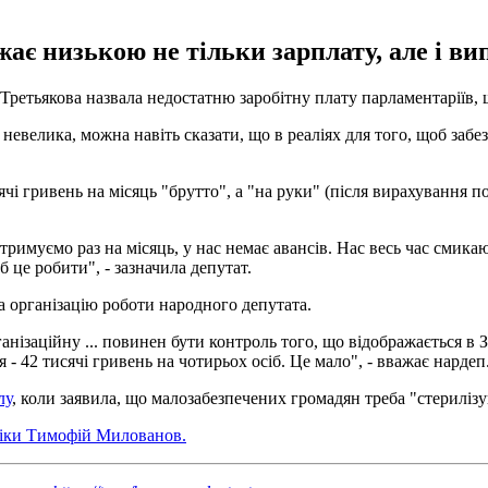
ає низькою не тільки зарплату, але і ви
 Третьякова назвала недостатню заробітну плату парламентаріїв,
 невелика, можна навіть сказати, що в реаліях для того, щоб забе
і гривень на місяць "брутто", а "на руки" (після вирахування по
тримуємо раз на місяць, у нас немає авансів. Нас весь час смикаю
б це робити", - зазначила депутат.
 організацію роботи народного депутата.
нізаційну ... повинен бути контроль того, що відображається в 
я - 42 тисячі гривень на чотирьох осіб. Це мало", - вважає нардеп
лу
, коли заявила, що малозабезпечених громадян треба "стерилізу
міки Тимофій Милованов.