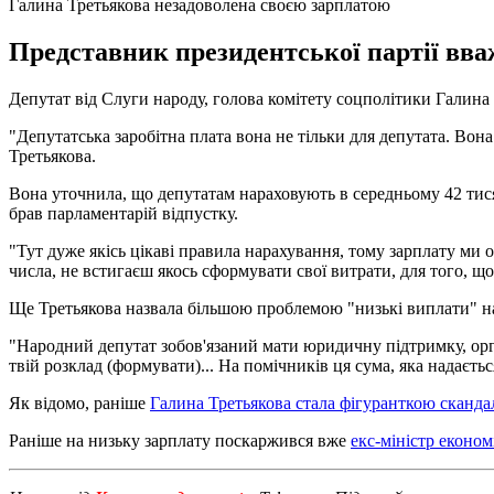
Галина Третьякова незадоволена своєю зарплатою
Представник президентської партії вваж
Депутат від Слуги народу, голова комітету соцполітики Галина
"Депутатська заробітна плата вона не тільки для депутата. Вона
Третьякова.
Вона уточнила, що депутатам нараховують в середньому 42 тисяч
брав парламентарій відпустку.
"Тут дуже якісь цікаві правила нарахування, тому зарплату ми о
числа, не встигаєш якось сформувати свої витрати, для того, що
Ще Третьякова назвала більшою проблемою "низькі виплати" на
"Народний депутат зобов'язаний мати юридичну підтримку, орга
твій розклад (формувати)... На помічників ця сума, яка надаєтьс
Як відомо, раніше
Галина Третьякова стала фігуранткою сканда
Раніше на низьку зарплату поскаржився вже
екс-міністр еконо