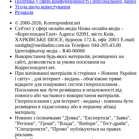
Політика у сфері конфіденційності і персональних даних
Угода щодо користування
Редакція
© 2000-2026, Korrespondent.net
Суб'єкт у сфері онлайн-медіа Назва онлайн-медіа –
«КореспонденТ.net» Адреса: 02091, місто Київ,
ХАРКІВСЬКЕ ШОСЕ, будинок 172-Б, офіс 208/1 E-mail:
sunlight@mediadim.com.ua
Телефон: 044-205-43-00
Ідентифікатор медіа – R40-06068
Використання будь-яких матеріалів, розміщених на
сайті, дозволяється за умови посилання на
Корреспондент.net.
При копіюванні матеріалів зі сторінки « Новини України
і світу» , для інтернет - видань - обов'язкове пряме
відкрите для пошукових систем гіперпосилання .
Посилання має бути розміщена в незалежності від
повного або часткового використання матеріалів.
Гіперпосилання ( для інтернет - видань) - повинна бути
розміщена в підзаголовку або в першому абзаці
матеріалу.
Новини з позначками "Думка", "Експертиза", "Заява",
"Регіони", "Гроші", "Влада", "Вибори", "Тест-драйв",
"Спецпроекти", "Промо" публікуються на правах
реклами.