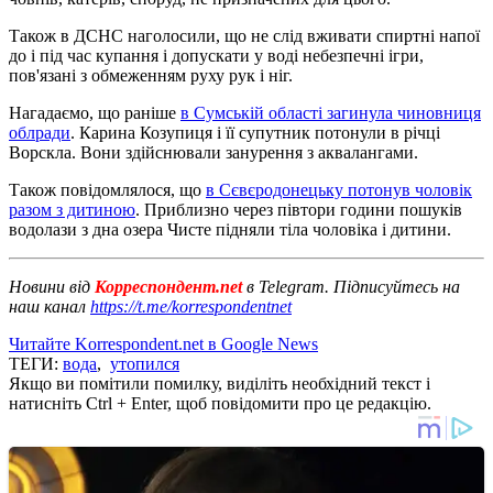
Також в ДСНС наголосили, що не слід вживати спиртні напої
до і під час купання і допускати у воді небезпечні ігри,
пов'язані з обмеженням руху рук і ніг.
Нагадаємо, що раніше
в Сумській області загинула чиновниця
облради
. Карина Козупиця і її супутник потонули в річці
Ворскла. Вони здійснювали занурення з аквалангами.
Також повідомлялося, що
в Сєвєродонецьку потонув чоловік
разом з дитиною
. Приблизно через півтори години пошуків
водолази з дна озера Чисте підняли тіла чоловіка і дитини.
Новини від
Корреспондент.net
в Telegram. Підписуйтесь на
наш канал
https://t.me/korrespondentnet
Читайте Korrespondent.net в Google News
ТЕГИ:
вода
,
утопился
Якщо ви помітили помилку, виділіть необхідний текст і
натисніть Ctrl + Enter, щоб повідомити про це редакцію.