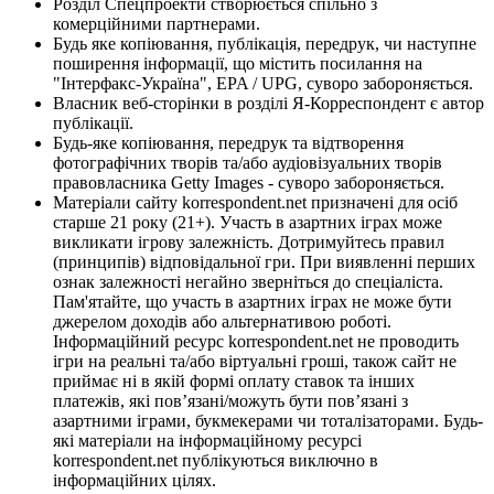
Розділ Спецпроекти створюється спільно з
комерційними партнерами.
Будь яке копіювання, публікація, передрук, чи наступне
поширення інформації, що містить посилання на
"Інтерфакс-Україна", EPA / UPG, суворо забороняється.
Власник веб-сторінки в розділі Я-Корреспондент є автор
публікації.
Будь-яке копіювання, передрук та відтворення
фотографічних творів та/або аудіовізуальних творів
правовласника Getty Images - суворо забороняється.
Матеріали сайту korrespondent.net призначені для осіб
старше 21 року (21+). Участь в азартних іграх може
викликати ігрову залежність. Дотримуйтесь правил
(принципів) відповідальної гри. При виявленні перших
ознак залежності негайно зверніться до спеціаліста.
Пам'ятайте, що участь в азартних іграх не може бути
джерелом доходів або альтернативою роботі.
Інформаційний ресурс korrespondent.net не проводить
ігри на реальні та/або віртуальні гроші, також сайт не
приймає ні в якій формі оплату ставок та інших
платежів, які пов’язані/можуть бути пов’язані з
азартними іграми, букмекерами чи тоталізаторами. Будь-
які матеріали на інформаційному ресурсі
korrespondent.net публікуються виключно в
інформаційних цілях.