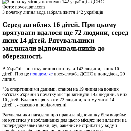
Фото: novostipmr.com
З початку липня вода забрала життя 142 українців
Серед загиблих 16 дітей. При цьому
врятувати вдалося ще 72 людини, серед
яких 14 дітей. Рятувальники
закликали відпочивальників до
обережності.
В Україні з початку липня потонули 142 людини, з них 16
дітей. Про це
повідомляє
прес-служба ДСНС в понеділок, 20
липня.
"За оперативними даними, станом на 19 липня на водних
об'єктах України з початку місяця загинули 142 людини, з них
16 дітей. Вдалося врятувати 72 людини, в тому числі 14
дітей", - сказано в повідомленні.
Рятувальники нагадали про правила відпочинку біля водойм:
не купатися у необладнаних для цього місцях; не вилазити на
попереджувальні знаки, буї, бакени; не стрибати у воду з
човнів, катерів, споруд, не призначених для цього.