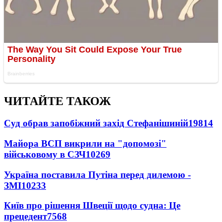
ЧИТАЙТЕ ТАКОЖ
Суд обрав запобіжний захід Стефанішиній
19814
Майора ВСП викрили на "допомозі"
військовому в СЗЧ
10269
Україна поставила Путіна перед дилемою -
ЗМІ
10233
Київ про рішення Швеції щодо судна: Це
прецедент
7568