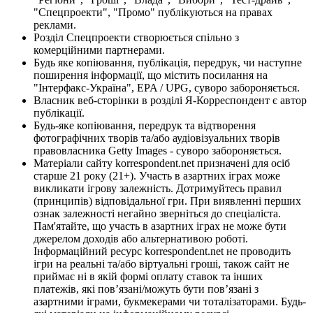
"Спецпроекти", "Промо" публікуються на правах
реклами.
Розділ Спецпроекти створюється спільно з
комерційними партнерами.
Будь яке копіювання, публікація, передрук, чи наступне
поширення інформації, що містить посилання на
"Інтерфакс-Україна", EPA / UPG, суворо забороняється.
Власник веб-сторінки в розділі Я-Корреспондент є автор
публікації.
Будь-яке копіювання, передрук та відтворення
фотографічних творів та/або аудіовізуальних творів
правовласника Getty Images - суворо забороняється.
Матеріали сайту korrespondent.net призначені для осіб
старше 21 року (21+). Участь в азартних іграх може
викликати ігрову залежність. Дотримуйтесь правил
(принципів) відповідальної гри. При виявленні перших
ознак залежності негайно зверніться до спеціаліста.
Пам'ятайте, що участь в азартних іграх не може бути
джерелом доходів або альтернативою роботі.
Інформаційний ресурс korrespondent.net не проводить
ігри на реальні та/або віртуальні гроші, також сайт не
приймає ні в якій формі оплату ставок та інших
платежів, які пов’язані/можуть бути пов’язані з
азартними іграми, букмекерами чи тоталізаторами. Будь-