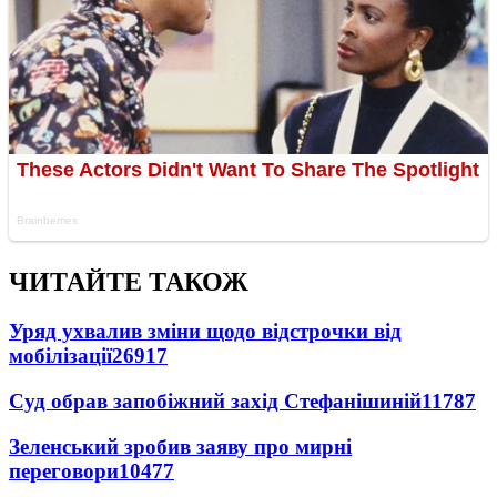
ЧИТАЙТЕ ТАКОЖ
Уряд ухвалив зміни щодо відстрочки від
мобілізації
26917
Суд обрав запобіжний захід Стефанішиній
11787
Зеленський зробив заяву про мирні
переговори
10477