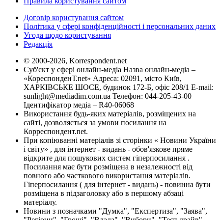
Правила користування сайтом
Договір користування сайтом
Політика у сфері конфіденційності і персональних даних
Угода щодо користування
Редакція
© 2000-2026, Korrespondent.net
Суб'єкт у сфері онлайн-медіа Назва онлайн-медіа –
«КореспонденТ.net» Адреса: 02091, місто Київ,
ХАРКІВСЬКЕ ШОСЕ, будинок 172-Б, офіс 208/1 E-mail:
sunlight@mediadim.com.ua
Телефон: 044-205-43-00
Ідентифікатор медіа – R40-06068
Використання будь-яких матеріалів, розміщених на
сайті, дозволяється за умови посилання на
Корреспондент.net.
При копіюванні матеріалів зі сторінки « Новини України
і світу» , для інтернет - видань - обов'язкове пряме
відкрите для пошукових систем гіперпосилання .
Посилання має бути розміщена в незалежності від
повного або часткового використання матеріалів.
Гіперпосилання ( для інтернет - видань) - повинна бути
розміщена в підзаголовку або в першому абзаці
матеріалу.
Новини з позначками "Думка", "Експертиза", "Заява",
"Регіони", "Гроші", "Влада", "Вибори", "Тест-драйв",