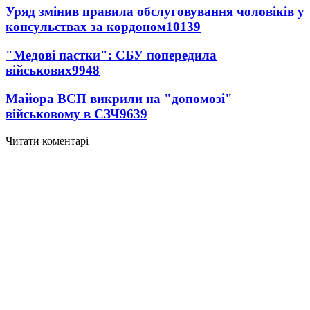
Уряд змінив правила обслуговування чоловіків у
консульствах за кордоном
10139
"Медові пастки": СБУ попередила
військових
9948
Майора ВСП викрили на "допомозі"
військовому в СЗЧ
9639
Читати коментарі