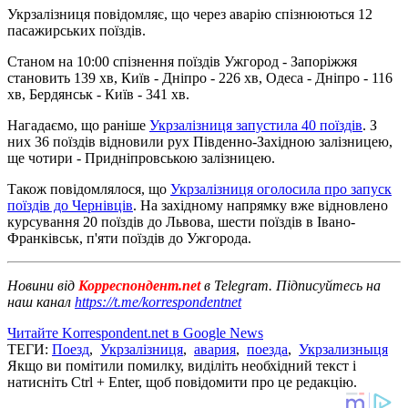
Укрзалізниця повідомляє, що через аварію спізнюються 12
пасажирських поїздів.
Станом на 10:00 спізнення поїздів Ужгород - Запоріжжя
становить 139 хв, Київ - Дніпро - 226 хв, Одеса - Дніпро - 116
хв, Бердянськ - Київ - 341 хв.
Нагадаємо, що раніше
Укрзалізниця запустила 40 поїздів
. З
них 36 поїздів відновили рух Південно-Західною залізницею,
ще чотири - Придніпровською залізницею.
Також повідомлялося, що
Укрзалізниця оголосила про запуск
поїздів до Чернівців
. На західному напрямку вже відновлено
курсування 20 поїздів до Львова, шести поїздів в Івано-
Франківськ, п'яти поїздів до Ужгорода.
Новини від
Корреспондент.net
в Telegram. Підписуйтесь на
наш канал
https://t.me/korrespondentnet
Читайте Korrespondent.net в Google News
ТЕГИ:
Поезд
,
Укрзалізниця
,
авария
,
поезда
,
Укрзализныця
Якщо ви помітили помилку, виділіть необхідний текст і
натисніть Ctrl + Enter, щоб повідомити про це редакцію.