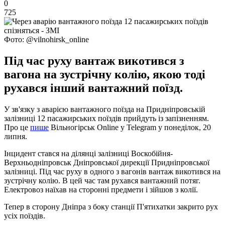
0
725
Фото: @vilnohirsk_online
Під час руху вантаж викотився з
вагона на зустрічну колію, якою тоді
рухався інший вантажний поїзд.
У зв'язку з аварією вантажного поїзда на Придніпровській
залізниці 12 пасажирських поїздів прийдуть із запізненням.
Про це
пише
Вільногірськ Online у Telegram у понеділок, 20
липня.
Інцидент стався на ділянці залізниці Воскобійня-
Верхньодніпровськ Дніпровської дирекції Придніпровської
залізниці. Під час руху в одного з вагонів вантаж викотився на
зустрічну колію. В цей час там рухався вантажний потяг.
Електровоз наїхав на сторонні предмети і зійшов з колії.
Тепер в сторону Дніпра з боку станції П'ятихатки закрито рух
усіх поїздів.