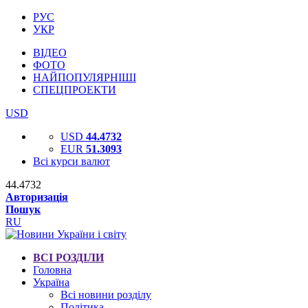
РУС
УКР
ВІДЕО
ФОТО
НАЙПОПУЛЯРНІШІ
СПЕЦПРОЕКТИ
USD
USD
44.4732
EUR
51.3093
Всі курси валют
44.4732
Авторизація
Пошук
RU
ВСІ РОЗДІЛИ
Головна
Україна
Всі новини розділу
Політика